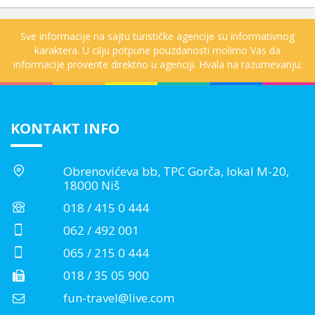
Sve informacije na sajtu turističke agencije su informativnog
karaktera. U cilju potpune pouzdanosti molimo Vas da
informacije proverite direktno u agenciji. Hvala na razumevanju.
KONTAKT INFO
Obrenovićeva bb, TPC Gorča, lokal M-20,
18000 Niš
018 / 415 0 444
062 / 492 001
065 / 215 0 444
018 / 35 05 900
fun-travel@live.com