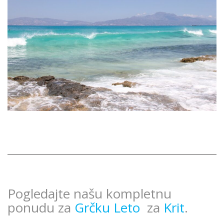
Pogledajte našu kompletnu
ponudu za
Grčku Leto
za
Krit
.