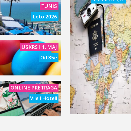
TUNIS
Leto 2026
USKRS I 1. MAJ
Od 85e
ONLINE PRETRAGA
Vile i Hoteli