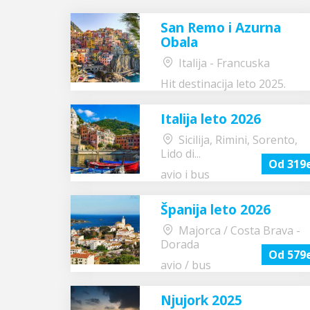
San Remo i Azurna
Obala
Italija - Francuska
Hit destinacija leto 2025.
Italija leto 2026
Sicilija, Rimini, Sorento,
Lido di...
Od 319
avio i bus
Španija leto 2026
Majorca / Costa Brava -
Dorada
Od 579
avio / bus
Njujork 2025