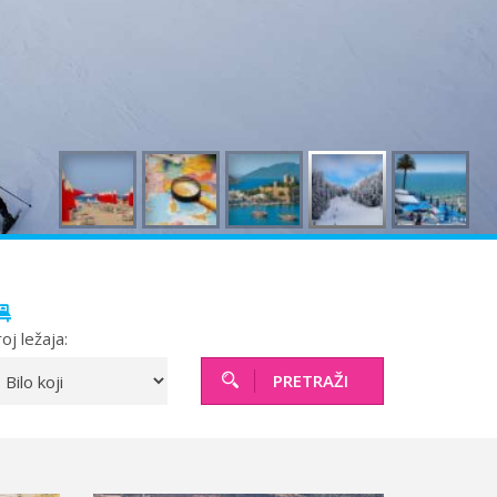
ini
Solun polazak iz Niša
Temišvar polazak iz Niša
oj ležaja:
PRETRAŽI