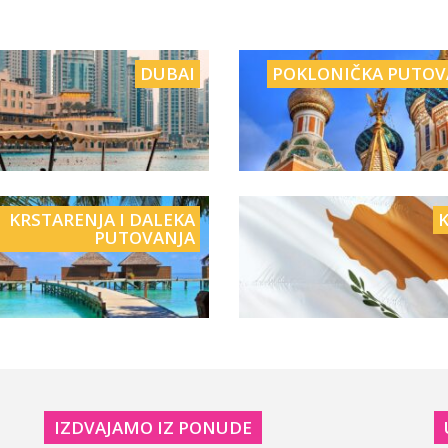
DUBAI
POKLONIČKA PUTOV
KRSTARENJA I DALEKA
K
PUTOVANJA
IZDVAJAMO IZ PONUDE