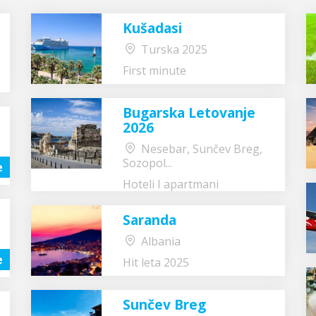
Kušadasi
Turska 2025
First minute
Bugarska Letovanje
2026
Nesebar, Sunčev Breg,
Sozopol...
e
Hoteli I apartmani
Saranda
Albania
e
Hit leta 2025
Sunčev Breg