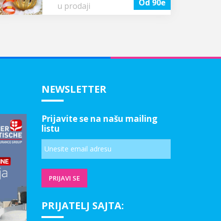
Od 90e
u prodaji
NEWSLETTER
Prijavite se na našu mailing
listu
PRIJATELJ SAJTA: