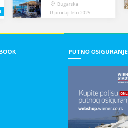
Bugarska
9
U prodaji leto 2025
EBOOK
PUTNO OSIGURANJE