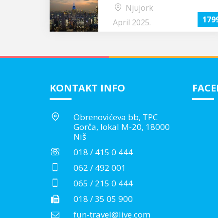
Njujork
179
April 2025.
KONTAKT INFO
FAC
Obrenovićeva bb, TPC
Gorča, lokal M-20, 18000
Niš
018 / 415 0 444
062 / 492 001
065 / 215 0 444
018 / 35 05 900
fun-travel@live.com