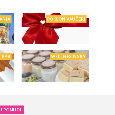
ANJA
POKLON VAUČERI
IPAR
WELLNES & SPA
U PONUDI