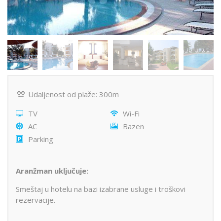
Udaljenost od plaže: 300m
TV
Wi-Fi
AC
Bazen
Parking
Aranžman uključuje:
Smeštaj u hotelu na bazi izabrane usluge i troškovi
rezervacije.