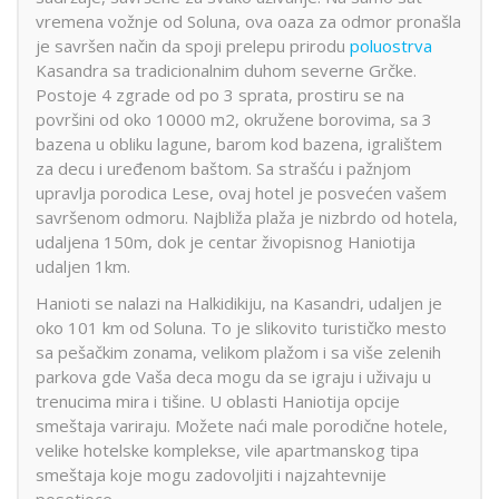
vremena vožnje od Soluna, ova oaza za odmor pronašla
je savršen način da spoji prelepu prirodu
poluostrva
Kasandra sa tradicionalnim duhom severne Grčke.
Postoje 4 zgrade od po 3 sprata, prostiru se na
površini od oko 10000 m2, okružene borovima, sa 3
bazena u obliku lagune, barom kod bazena, igralištem
za decu i uređenom baštom. Sa strašću i pažnjom
upravlja porodica Lese, ovaj hotel je posvećen vašem
savršenom odmoru. Najbliža plaža je nizbrdo od hotela,
udaljena 150m, dok je centar živopisnog Haniotija
udaljen 1km.
Hanioti se nalazi na Halkidikiju, na Kasandri, udaljen je
oko 101 km od Soluna. To je slikovito turističko mesto
sa pešačkim zonama, velikom plažom i sa više zelenih
parkova gde Vaša deca mogu da se igraju i uživaju u
trenucima mira i tišine. U oblasti Haniotija opcije
smeštaja variraju. Možete naći male porodične hotele,
velike hotelske komplekse, vile apartmanskog tipa
smeštaja koje mogu zadovoljiti i najzahtevnije
posetioce.