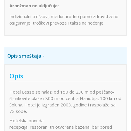
Aranžman ne uključuje:
Individualni troškovi, medunarodno putno zdravstveno
osiguranje, troškovi prevoza i taksa na noćenje.
Opis smeštaja
Opis
Hotel Lesse se nalazi od 150 do 230 m od peščano-
šljunkovite plaže i 800 m od centra Haniotija, 100 km od
Soluna. Hotel je izgrađen 2003. godine i raspolaže sa
72 sobe.
Hotelska ponuda:
recepcija, restoran, tri otvorena bazena, bar pored