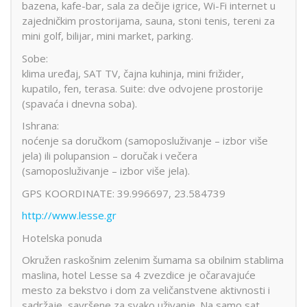
bazena, kafe-bar, sala za dečije igrice, Wi-Fi internet u
zajedničkim prostorijama, sauna, stoni tenis, tereni za
mini golf, bilijar, mini market, parking.
Sobe:
klima uređaj, SAT TV, čajna kuhinja, mini frižider,
kupatilo, fen, terasa. Suite: dve odvojene prostorije
(spavaća i dnevna soba).
Ishrana:
noćenje sa doručkom (samoposluživanje – izbor više
jela) ili polupansion – doručak i večera
(samoposluživanje – izbor više jela).
GPS KOORDINATE: 39.996697, 23.584739
http://www.lesse.gr
Hotelska ponuda
Okružen raskošnim zelenim šumama sa obilnim stablima
maslina, hotel Lesse sa 4 zvezdice je očaravajuće
mesto za bekstvo i dom za veličanstvene aktivnosti i
sadržaje, savršene za svako uživanje. Na samo sat