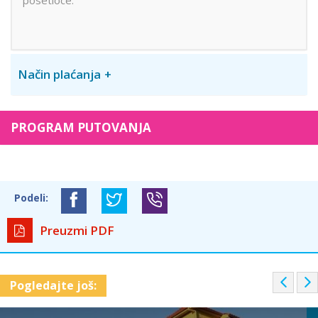
Način plaćanja
PROGRAM PUTOVANJA
Podeli:
Preuzmi PDF
P
Pogledajte još:
r
e