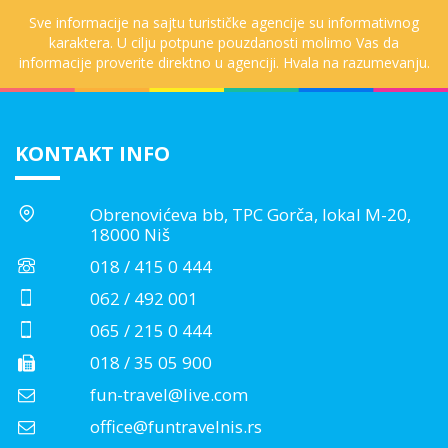
Sve informacije na sajtu turističke agencije su informativnog
karaktera. U cilju potpune pouzdanosti molimo Vas da
informacije proverite direktno u agenciji. Hvala na razumevanju.
KONTAKT INFO
Obrenovićeva bb, TPC Gorča, lokal M-20,
18000 Niš
018 / 415 0 444
062 / 492 001
065 / 215 0 444
018 / 35 05 900
fun-travel@live.com
office@funtravelnis.rs