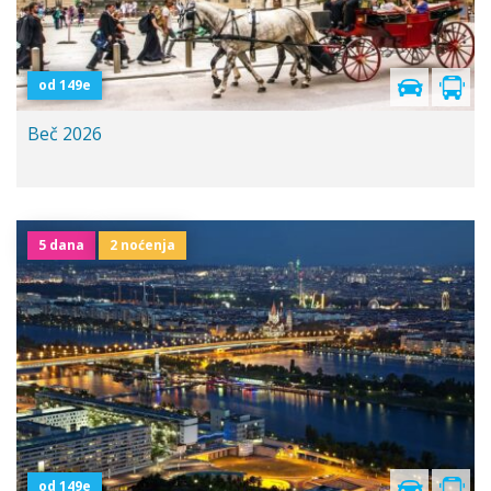
od 149e
Beč 2026
5 dana
2 noćenja
Polazak iz Niša
od 149e