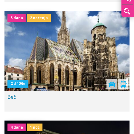
5 dana
2 noćenja
Polazak iz Niša
Od 129e
Beč
4 dana
1 noć