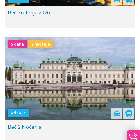
Beč Sretenje 2026
5 dana
2 noćenja
Polazak iz Niša
od 149e
Beč 2 Noćenja