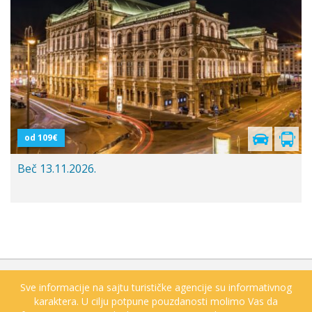
Polazak iz Niša
od 109€
Beč 13.11.2026.
Sve informacije na sajtu turističke agencije su informativnog
karaktera. U cilju potpune pouzdanosti molimo Vas da