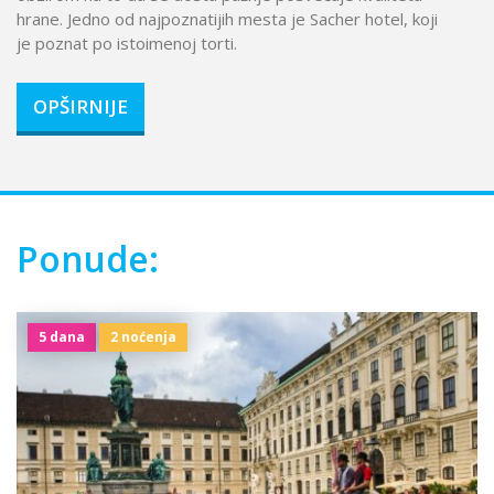
hrane. Jedno od najpoznatijih mesta je Sacher hotel, koji
je poznat po istoimenoj torti.
OPŠIRNIJE
Ponude:
5 dana
2 noćenja
Mart - Decembar