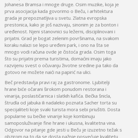
Johanesa Bramsa i mnoge druge. Osim muzike, koja je
prva asocijacija kada govorimo o Beču, i arhitektura
grada je prepoznatljiva u svetu. Zlatna evropska
prestonica, kako je još nazivaju, sinonim je za bonton i
uređenost. Njeni stanovnici su ležerni, disciplinovani i
prijatni. Grad je bogat zelenim površinama, na svakom
koraku nalazi se lepo uređeni park, i ono na šta se
mnogo vodi računa ovde je čistoća grada. Osim toga
što su prijatni prema turistima, domaćini imaju jako
razvijenu svest o očuvanju životne sredine pa tako da
gotovo ne možete naići na papirić na ulici.
Beč predstavlja pravi raj za gastronome. Ljubitelji
hrane biće očarani širokom ponudom restorana i
vinarija, poslastičarnica i slatkih kafića. Bečka šnicla,
štrudla od jabuka ili nadaleko poznata Sacher torta su
specijaliteti koje svaki turista mora sebi priuštiti. Dosta
popularne su bečke vinarije koje kombinuju
samoposluživanje fine hrane i ukusna, kvalitetna vina.
Odgovor na pitanje gde jesti u Beču je izuzetno težak s
obzirom na to da se dosta pažnje posvećuje kvalitetu