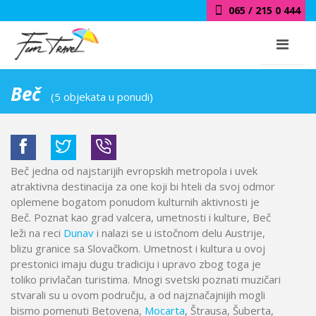
065 / 215 0 444
Beč
(5 objekata u ponudi)
Beč jedna od najstarijih evropskih metropola i uvek
atraktivna destinacija za one koji bi hteli da svoj odmor
oplemene bogatom ponudom kulturnih aktivnosti je
Beč. Poznat kao grad valcera, umetnosti i kulture, Beč
leži na reci
Dunav
i nalazi se u istočnom delu Austrije,
blizu granice sa Slovačkom. Umetnost i kultura u ovoj
prestonici imaju dugu tradiciju i upravo zbog toga je
toliko privlačan turistima. Mnogi svetski poznati muzičari
stvarali su u ovom području, a od najznačajnijih mogli
bismo pomenuti Betovena,
Mocarta
, Štrausa, Šuberta,