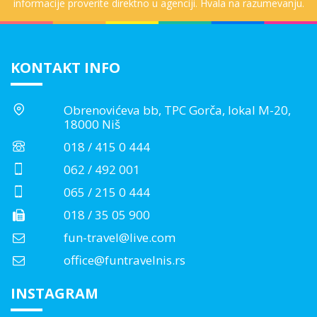
informacije proverite direktno u agenciji. Hvala na razumevanju.
KONTAKT INFO
Obrenovićeva bb, TPC Gorča, lokal M-20,
18000 Niš
018 / 415 0 444
062 / 492 001
065 / 215 0 444
018 / 35 05 900
fun-travel@live.com
office@funtravelnis.rs
INSTAGRAM