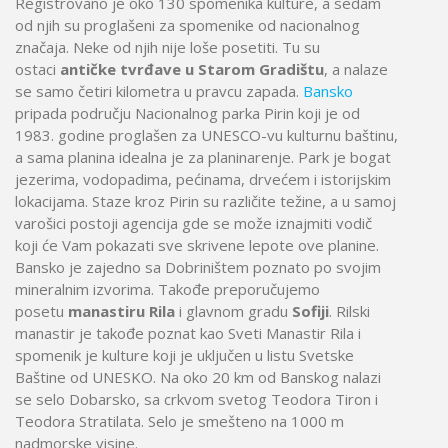
Registrovano je oko 130 spomenika kulture, a sedam
od njih su proglašeni za spomenike od nacionalnog
značaja. Neke od njih nije loše posetiti. Tu su
ostaci
antičke tvrđave u Starom Gradištu
, a nalaze
se samo četiri kilometra u pravcu zapada.
Bansko
pripada području Nacionalnog parka Pirin koji je od
1983. godine proglašen za UNESCO-vu kulturnu baštinu,
a sama planina idealna je za planinarenje. Park je bogat
jezerima, vodopadima, pećinama, drvećem i istorijskim
lokacijama. Staze kroz Pirin su različite težine, a u samoj
varošici postoji agencija gde se može iznajmiti vodič
koji će Vam pokazati sve skrivene lepote ove planine.
Bansko je zajedno sa Dobriništem poznato po svojim
mineralnim izvorima. Takođe preporučujemo
posetu
manastiru Rila
i glavnom gradu
Sofiji
. Rilski
manastir je takođe poznat kao Sveti Manastir Rila i
spomenik je kulture koji je uključen u listu Svetske
Baštine od UNESKO. Na oko 20 km od Banskog nalazi
se selo Dobarsko, sa crkvom svetog Teodora Tiron i
Teodora Stratilata. Selo je smešteno na 1000 m
nadmorske visine.