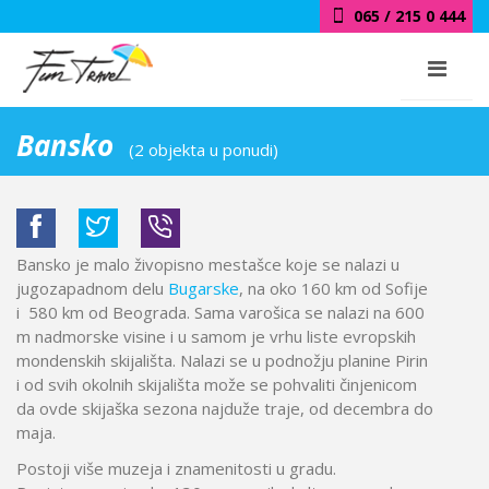
065 / 215 0 444
Bansko
(2 objekta u ponudi)
Bansko je malo živopisno mestašce koje se nalazi u
jugozapadnom delu
Bugarske
, na oko 160 km od Sofije
i 580 km od Beograda. Sama varošica se nalazi na 600
m nadmorske visine i u samom je vrhu liste evropskih
mondenskih skijališta. Nalazi se u podnožju planine Pirin
i od svih okolnih skijališta može se pohvaliti činjenicom
da ovde skijaška sezona najduže traje, od decembra do
maja.
Postoji više muzeja i znamenitosti u gradu.