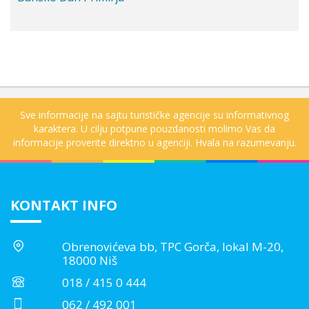
Sve informacije na sajtu turističke agencije su informativnog
karaktera. U cilju potpune pouzdanosti molimo Vas da
informacije proverite direktno u agenciji. Hvala na razumevanju.
KONTAKT INFO
Obrenovićeva bb, TPC Gorča, lokal M-20,
18000 Niš
018 / 415 0 444
062 / 492 001