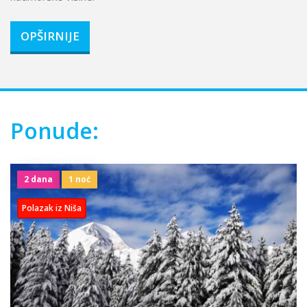
OPŠIRNIJE
Ponude:
2 dana
1 noć
Polazak iz Niša