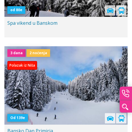
od 80e
Spa vikend u Banskom
3 dana
2 noćenja
Polazak iz Niša
Od 139e
Bansko Dan Primirja