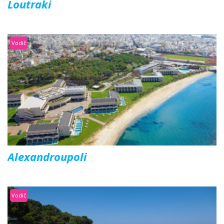
Loutraki
Vodič
Alexandroupoli
Vodič