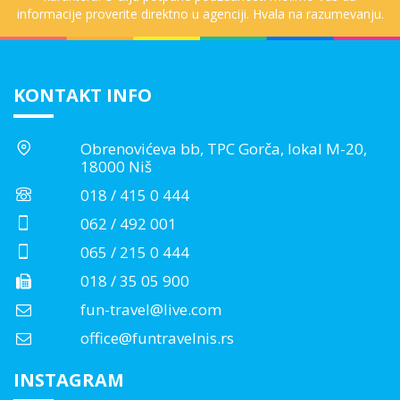
informacije proverite direktno u agenciji. Hvala na razumevanju.
KONTAKT INFO
Obrenovićeva bb, TPC Gorča, lokal M-20,
18000 Niš
018 / 415 0 444
062 / 492 001
065 / 215 0 444
018 / 35 05 900
fun-travel@live.com
office@funtravelnis.rs
INSTAGRAM