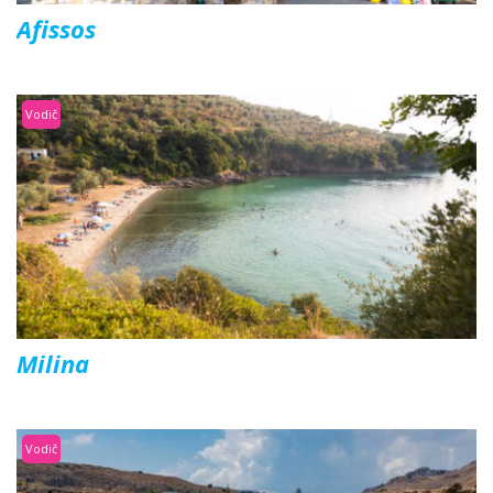
Afissos
Vodič
Milina
Vodič