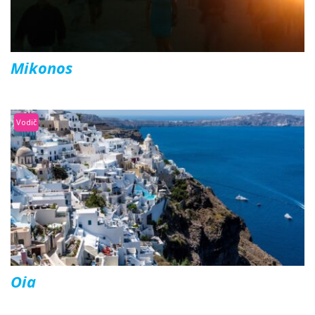
Mikonos
Vodič
Oia