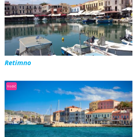
Retimno
Vodič