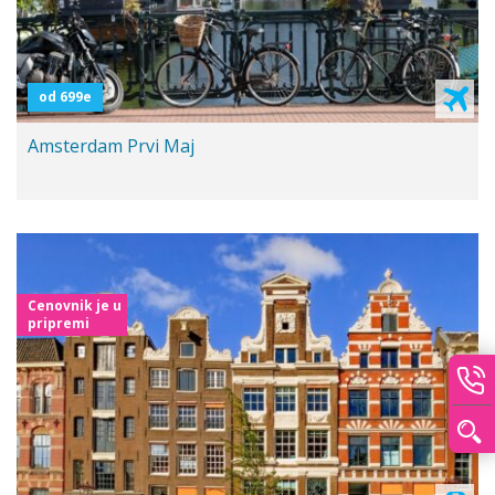
od 699e
Amsterdam Prvi Maj
Cenovnik je u
pripremi