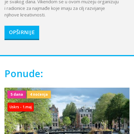
je svakog dana. Vikendom se u ovom muzeju organizuju
i radionice za najmađe koje imaju za cilj razvijanje
njihove kreativnosti.
OPŠIRNIJE
Ponude:
5 dana
4 noćenja
Uskrs - 1.maj