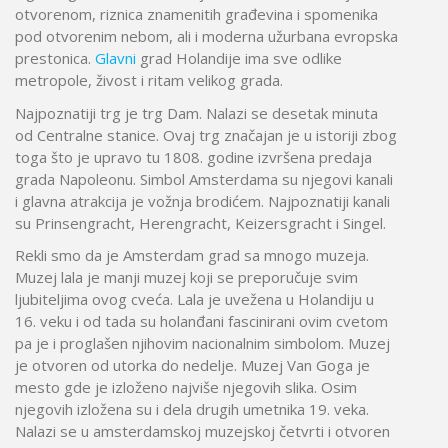
otvorenom, riznica znamenitih građevina i spomenika
pod otvorenim nebom, ali i moderna užurbana evropska
prestonica.
Glavni
grad Holandije ima sve odlike
metropole, živost i ritam velikog grada.
Najpoznatiji trg je trg Dam. Nalazi se desetak minuta
od Centralne stanice. Ovaj trg značajan je u istoriji zbog
toga što je upravo tu 1808. godine izvršena predaja
grada Napoleonu. Simbol Amsterdama su njegovi kanali
i glavna atrakcija je vožnja brodićem. Najpoznatiji kanali
su Prinsengracht, Herengracht, Keizersgracht i Singel.
Rekli smo da je Amsterdam grad sa mnogo muzeja.
Muzej lala je manji muzej koji se preporučuje svim
ljubiteljima ovog cveća. Lala je uvežena u Holandiju u
16. veku i od tada su holanđani fascinirani ovim cvetom
pa je i proglašen njihovim nacionalnim simbolom. Muzej
je otvoren od utorka do nedelje. Muzej Van Goga je
mesto gde je izloženo najviše njegovih slika. Osim
njegovih izložena su i dela drugih umetnika 19. veka.
Nalazi se u amsterdamskoj muzejskoj četvrti i otvoren