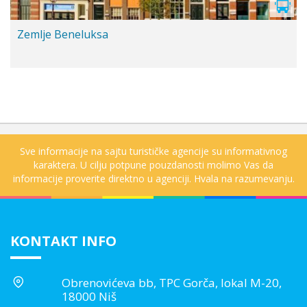
Zemlje Beneluksa
Sve informacije na sajtu turističke agencije su informativnog
karaktera. U cilju potpune pouzdanosti molimo Vas da
informacije proverite direktno u agenciji. Hvala na razumevanju.
KONTAKT INFO
Obrenovićeva bb, TPC Gorča, lokal M-20,
18000 Niš