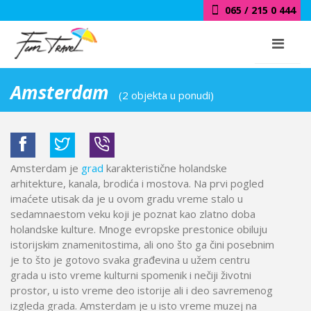
065 / 215 0 444
Amsterdam
(2 objekta u ponudi)
Amsterdam je
grad
karakteristične holandske
arhitekture, kanala, brodića i mostova. Na prvi pogled
imaćete utisak da je u ovom gradu vreme stalo u
sedamnaestom veku koji je poznat kao zlatno doba
holandske kulture. Mnoge evropske prestonice obiluju
istorijskim znamenitostima, ali ono što ga čini posebnim
je to što je gotovo svaka građevina u užem centru
grada u isto vreme kulturni spomenik i nečiji životni
prostor, u isto vreme deo istorije ali i deo savremenog
izgleda grada. Amsterdam je u isto vreme muzej na