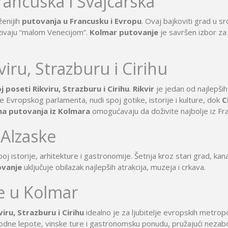
rancuska i Švajcarska
Montekat
lc
Ohrid
ženijih
putovanja u Francusku i Evropu
. Ovaj bajkoviti grad u s
đa
Provansa
zivaju “malom Venecijom”.
Kolmar putovanje
je savršen izbor za l
Rejkjavik
Temišvar
iru, Strazburu i Cirihu
Sankt
navija
ada
Ohrid
Banje Srbije
Petersburg
l Šeik
Etno sela
j poseti Rikviru, Strazburu i Cirihu
.
Rikvir
je jedan od najlepši
ija
Valensija
renje
te Evropskog parlamenta, nudi spoj gotike, istorije i kulture, dok
C
na putovanja iz Kolmara
omogućavaju da doživite najbolje iz Fra
 Alzaske
oj istorije, arhitekture i gastronomije. Šetnja kroz stari grad, kan
ovanje
uključuje obilazak najlepših atrakcija, muzeja i crkava.
je u Kolmar
ru, Strazburu i Cirihu
idealno je za ljubitelje evropskih metrop
rodne lepote, vinske ture i gastronomsku ponudu, pružajući nezab