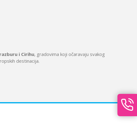
razburu i Cirihu
, gradovima koji očaravaju svakog
vropskih destinacija.