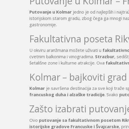
Putovanje u Kolmar – F
Dobre Vode
Alanja
Minhen
Moskva
Miško
Krstarenje
Putovanje u Kolmar
jedno je od najlepših i najtra
Prag
Pariz
Peru
istorijskom starom gradu, zbog čega ga mnogi na
guletom
Portorož
Portugal
Rim
gastronomije.
Segedin
Sarajevo
Solun
Fakultativna poseta Rikv
Stokholm
Švajcarska
Skandi
Lošinj
Hurg
Aja Napa i
Istra
Šarm E
U okviru aranžmana možete uživati u
fakultativno
Trebinje
Trst
Venec
Protaras
Krsta
cvetnim balkonima i vinogradima.
Strazbur
, sediš
Dubrovnik
Vroclav
Limasol
šetališne zone i kulturne atrakcije. Ova
fakultativ
Nilom
Jadranska
Larnaka
ostrva
Kolmar – bajkoviti grad
Kolmar
je savršena destinacija za sve koji traže sp
francuskog duha i alzaške tradicije
. Svako
put
Zašto izabrati putovan
Ovo
putovanje sa fakultativnom posetom Rikvi
istorijske gradove Francuske i Švajcarske
, pri