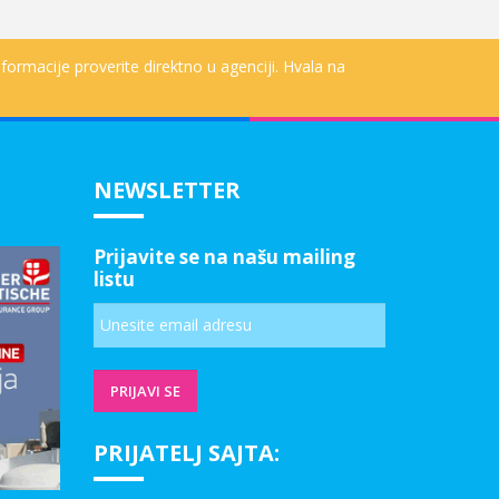
formacije proverite direktno u agenciji. Hvala na
NEWSLETTER
Prijavite se na našu mailing
listu
PRIJATELJ SAJTA: