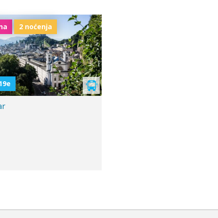
na
2 noćenja
ak iz Niša
19e
ar