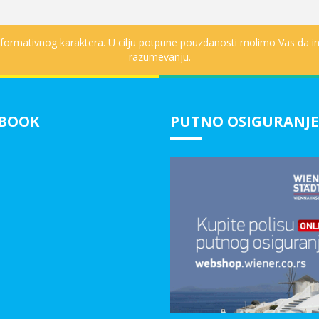
informativnog karaktera. U cilju potpune pouzdanosti molimo Vas da in
razumevanju.
EBOOK
PUTNO OSIGURANJE