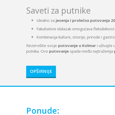
Saveti za putnike
Idealno za
jesenja i prolećna putovanja 2
Fakultativni obilazak omogućava fleksibilno
Kombinacija kulture, istorije, prirode i gastr
Rezervišite svoje
putovanje u Kolmar
i uživajte 
putnika. Ovo
putovanje
spada među najtraženija
OPŠIRNIJE
Ponude: