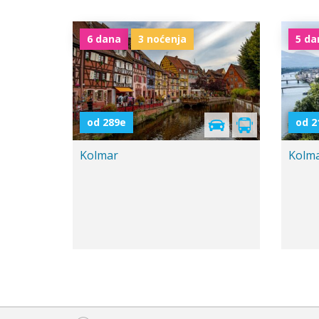
6 dana
3 noćenja
5 da
Uskrs - 1.maj
Polaz
od 289e
od 2
Kolmar
Kolm