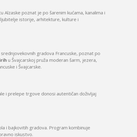
ini
Solun polazak iz Niša
Temišvar polazak iz Niša
rcu Alzaske poznat je po šarenim kućama, kanalima i
jubitelje istorije, arhitekture, kulture i
h srednjovekovnih gradova Francuske, poznat po
irih
u Švajcarskoj pruža moderan šarm, jezera,
ncuske i Švajcarske.
ale i prelepe trgove donosi autentičan doživljaj
ola i bajkovitih gradova. Program kombinuje
oravno iskustvo.