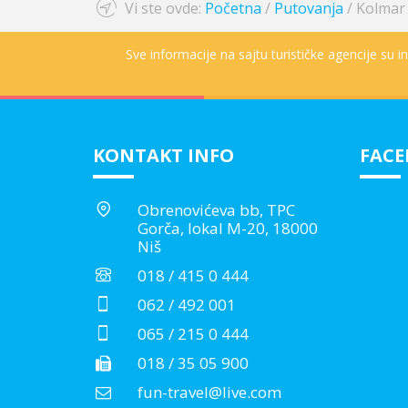
Vi ste ovde:
Početna
/
Putovanja
/
Kolmar
Sve informacije na sajtu turističke agencije su 
KONTAKT INFO
FAC
Obrenovićeva bb, TPC
Gorča, lokal M-20, 18000
Niš
018 / 415 0 444
062 / 492 001
065 / 215 0 444
018 / 35 05 900
fun-travel@live.com