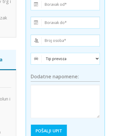
 trg i
ini
Solun polazak iz Niša
Temišvar polazak iz Niša
azak
a
Dodatne napomene:
olun i
a