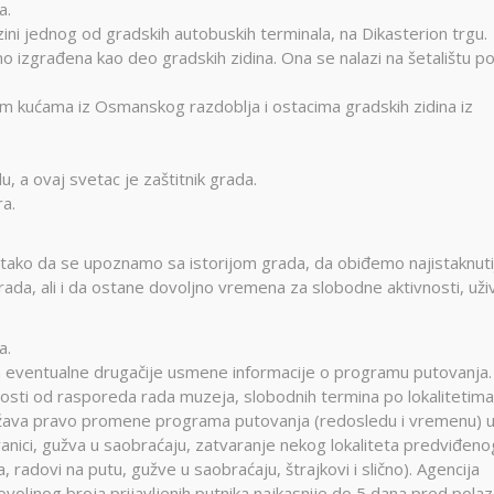
a.
izini jednog od gradskih autobuskih terminala, na Dikasterion trgu.
lno izgrađena kao deo gradskih zidina. Ona se nalazi na šetalištu p
im kućama iz Osmanskog razdoblja i ostacima gradskih zidina iz
u, a ovaj svetac je zaštitnik grada.
a.
je tako da se upoznamo sa istorijom grada, da obiđemo najistaknuti
rada, ali i da ostane dovoljno vremena za slobodne aktivnosti, uži
a.
 eventualne drugačije usmene informacije o programu putovanja.
sti od rasporeda rada muzeja, slobodnih termina po lokalitetima 
ržava pravo promene programa putovanja (redosledu i vremenu) 
ranici, gužva u saobraćaju, zatvaranje nekog lokaliteta predviđeno
, radovi na putu, gužve u saobraćaju, štrajkovi i slično). Agencija
oljnog broja prijavljenih putnika najkasnije do 5 dana pred polaz