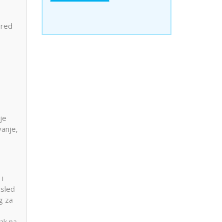
ored
je
vanje,
i
usled
g za
ak na