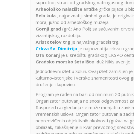
suprotnoj strani od gradskog vatrogasnog dom
Arheološko nalazište
antičke grčke pijace u bl
Bela kula
, najpoznatiji simbol grada, je origina
mora, južno od arheološkog muzeja.
Gornji grad
(grč.: Ano Poli) sa sačuvanim drven
vizantijskog razdoblja.
Aristotelov trg
je najvažniji gradski trg.
Crkva Sv. Dimitrija
je najpoznatija crkva u grad
OTE toranj
je u središtu gradskog EKSPO centr
Gradsko morsko šetalište d
už Nikis avenije.
Jednodnevni izlet u Solun. Ovaj izlet zamišljen 
kulturno-istorijske i verske znamenitosti ovog g
druženje i kupovinu.
Program je rađen na bazi od minimum 20 putnik
Organizator putovanja ne snosi odgovornost za
Raspored razgledanja se može menjati u zavisno
vremenskih uslova. Organizator putovanja zad
nepredviđenih objektivnih okolnosti (gužva na g
obilazak, zakašnjenje ili kvar prevoznog sredstva
zadržava pravo otkaza aranžmana u slučaju nedov