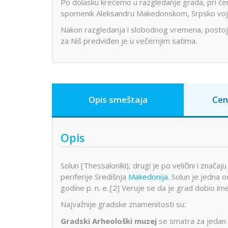
Po dolasku krećemo u razgledanje grada, pri čemu
Dobre Vode
Alanja
Minhen
Moskva
Miško
spomenik Aleksandru Makedonskom, Srpsko vojničko
Krstarenje
Prag
Pariz
Peru
Nakon razgledanja i slobodnog vremena, postoj
guletom
za Niš predviđen je u večernjim satima.
Portorož
Portugal
Rim
Segedin
Sarajevo
Solun
Stokholm
Švajcarska
Skandi
Lošinj
Hurg
Aja Napa i
Istra
Šarm E
Trebinje
Trst
Venec
Protaras
Opis smeštaja
Cen
Krsta
Dubrovnik
Vroclav
Limasol
Nilom
Jadranska
Larnaka
ostrva
Opis
Solun [Thessaloníki), drugi je po veličini i znača
periferije Središnja
Makedonija
. Solun je jedna 
godine p. n. e..[2] Veruje se da je grad dobio im
Najvažnije gradske znamenitosti su:
Gradski Arheološki muzej
se smatra za jedan o