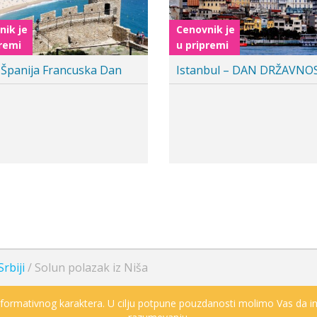
nik je
Cenovnik je
remi
u pripremi
a Španija Francuska Dan
Istanbul – DAN DRŽAVNO
Srbiji
/
Solun polazak iz Niša
informativnog karaktera. U cilju potpune pouzdanosti molimo Vas da in