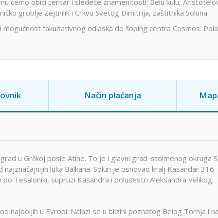
 ćemo obići centar i sledeće znamenitosti: Belu kulu, Aristotelov
Montekat
lc
Ohrid
 groblje Zejtinlik i Crkvu Svetog Dimitrija, zaštitnika Soluna.
đa
Provansa
i mogućnost fakultativnog odlaska do šoping centra Cosmos. Pol
Rejkjavik
Temišvar
Sankt
navija
ada
Ohrid
Banje Srbije
Petersburg
l Šeik
Etno sela
ija
Valensija
ovnik
Način plaćanja
Map
renje
ju grad u Grčkoj posle Atine. To je i glavni grad istoimenog okruga S
od najznačajnijih luka Balkana. Solun je osnovao kralj Kasandar 316.
e po Tesaloniki, supruzi Kasandra i polusestri Aleksandra Velikog.
d najboljih u Evropi. Nalazi se u blizini poznatog Belog Tornja i n