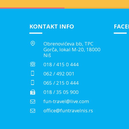
KONTAKT INFO
FAC
Obrenovićeva bb, TPC
Gorča, lokal M-20, 18000
Niš
018 / 415 0 444
062 / 492 001
065 / 215 0 444
018 / 35 05 900
fun-travel@live.com
office@funtravelnis.rs