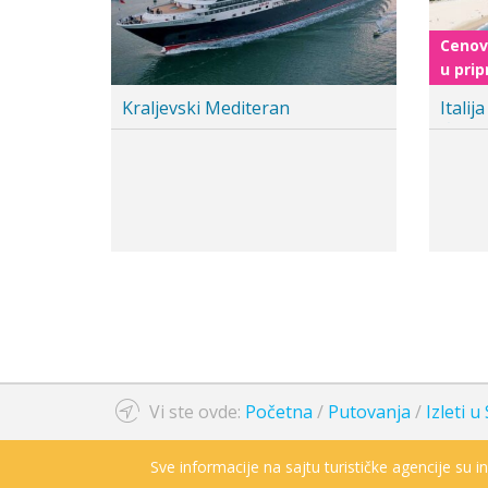
Cenov
u prip
Kraljevski Mediteran
Italij
�...
Vi ste ovde:
Početna
/
Putovanja
/
Izleti u 
Sve informacije na sajtu turističke agencije su 