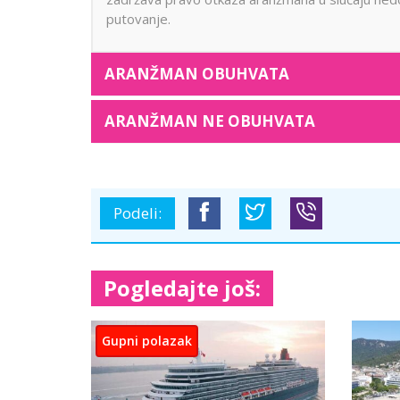
putovanje.
ARANŽMAN OBUHVATA
ARANŽMAN NE OBUHVATA
Podeli:
Pogledajte još:
Gupni polazak