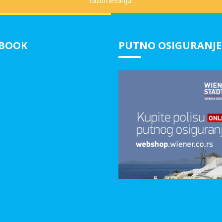
razumevanju.
EBOOK
PUTNO OSIGURANJE