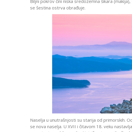
Biljni pokrov čini niska sredozemna šikara (makija
se šestina ostrva obrađuje.
Naselja u unutrašnjosti su starija od primorskih. O
se nova naselja. U XVII i čitavom 18. veku nastavlja