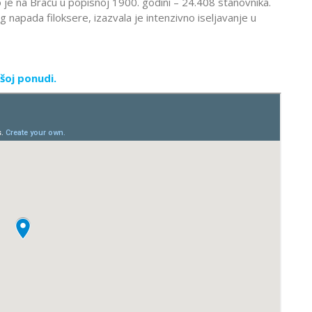
o je na Braču u popisnoj 1900. godini – 24.408 stanovnika.
 napada filoksere, izazvala je intenzivno iseljavanje u
šoj ponudi.