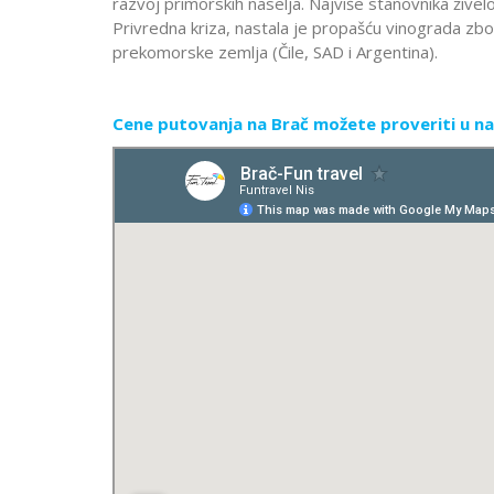
razvoj primorskih naselja. Najviše stanovnika živel
Privredna kriza, nastala je propašću vinograda zbog
prekomorske zemlja (Čile, SAD i Argentina).
Cene putovanja na Brač možete proveriti u na