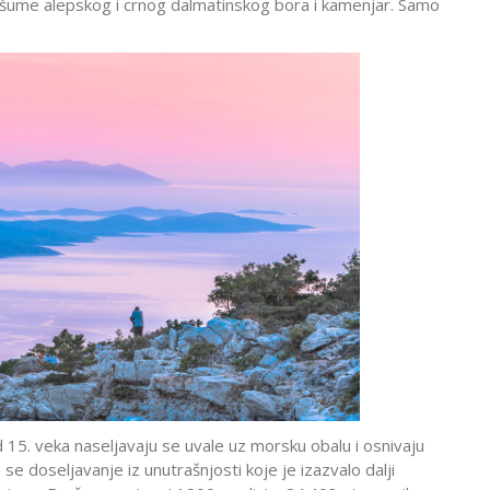
), šume alepskog i crnog dalmatinskog bora i kamenjar. Samo
d 15. veka naseljavaju se uvale uz morsku obalu i osnivaju
 se doseljavanje iz unutrašnjosti koje je izazvalo dalji