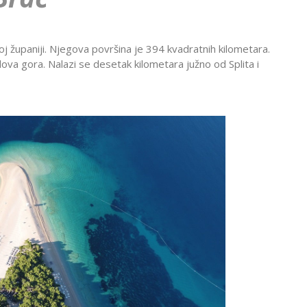
Montekat
lc
Ohrid
đa
Provansa
oj županiji. Njegova površina je 394 kvadratnih kilometara.
Rejkjavik
dova gora. Nalazi se desetak kilometara južno od Splita i
Temišvar
Sankt
navija
ada
Ohrid
Banje Srbije
Petersburg
l Šeik
Etno sela
ija
Valensija
renje