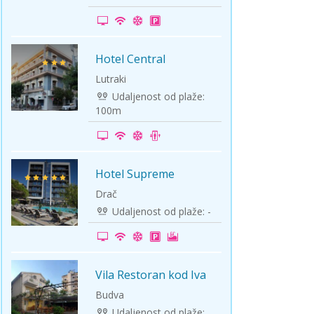
ini
Solun polazak iz Niša
Temišvar polazak iz Niša
Hotel Central
-5%
Lutraki
Udaljenost od plaže:
100m
Hotel Supreme
Na plaži
Drač
Udaljenost od plaže: -
Vila Restoran kod Iva
LETO 2026
Budva
Udaljenost od plaže: