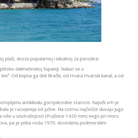
oj plaži, dosta popularnoj i idealnoj za porodice.
litsko-dalmatinskoj županiji. Nalazi se u
km². Od kopna ga deli Brački, od Hvara Hvarski kanal, a od
topljenu antiklinalu gornjokredne starosti. Najviši vrh je
bala je razvijenija od južne. Na ostrvu najčešće duvaju jugo
ma više u unutrašnjosti (Pražnice 1420 mm) nego pri moru
kova, pa je pitka voda 1970. dovedena podmorskim