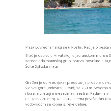
Plaža Lovrečina nalazi se u Postiri. Reč je o peščan
Brač je ostrvo u Hrvatskoj, u Jadranskom moru u Sp
serednjedalmatinskoj grupi ostrva, površine 394,6 
Šolte Splitska vrata.
Građen je od krečnjaka i predstavlja prostranu nepo
Vidova gora (Vidovica, Sutvid) sa 780 m. Severna o
i bura, a u letnjim mesecima maestral. Padavina i
(Sutivan 720 mm). Na ostrvu nema površinskih to
vodovodom sa kopna iz reke Cetine.