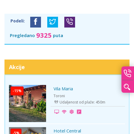
Podeli:
9325
Pregledano
puta
Akcije
Vila Maria
-15%
Toroni
Udaljenost od plaže: 450m
Hotel Central
-5%