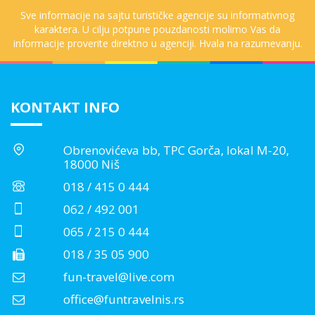
Sve informacije na sajtu turističke agencije su informativnog
karaktera. U cilju potpune pouzdanosti molimo Vas da
informacije proverite direktno u agenciji. Hvala na razumevanju.
KONTAKT INFO
Obrenovićeva bb, TPC Gorča, lokal M-20,
18000 Niš
018 / 415 0 444
062 / 492 001
065 / 215 0 444
018 / 35 05 900
fun-travel@live.com
office@funtravelnis.rs