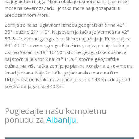
na jugoistoku i jugu. Njena obala je usmerena na Jadransko
more na severozapadu i Jonsko more na jugozapadu u
Sredozemnom moru.
Zemlja se nalazi uglavnom između geografskih širina 42° i
39° i dužine 21° i 19°. Najsevernija tačka je Vermoš na 42°
35′ 34″ severne geografske širine; najjužnija je Konispolj na
39° 40′ 0″ severne geografske širine; najzapadnija tačka je
ostrvo Sazan na 19° 16′ 50″ istočne geografske dužine, a
najistočnija je Vrbnik na 21° 1′ 26″ istočne geografske
dužine. Najviša tačka zemlje je planina Korab na 2.764 metra
iznad Jadrana. Najniža tačka je Jadransko more na 0 m.
Udaljenost od istoka do zapada je samo 148 km, dok je od
severa do juga oko 340 km.
Pogledajte našu kompletnu
ponudu za
Albaniju
.