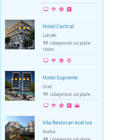
ini
Solun polazak iz Niša
Temišvar polazak iz Niša
Hotel Central
-5%
Lutraki
Udaljenost od plaže:
100m
Hotel Supreme
Na plaži
Drač
Udaljenost od plaže: -
Vila Restoran kod Iva
LETO 2026
Budva
Udaljenost od plaže: