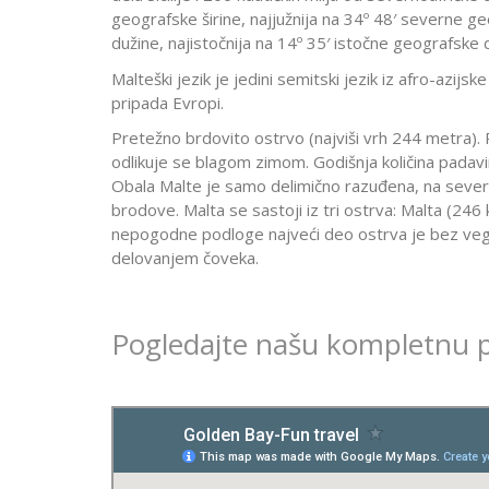
geografske širine, najjužnija na 34º 48′ severne g
dužine, najistočnija na 14º 35′ istočne geografske 
Malteški jezik je jedini semitski jezik iz afro-azijsk
pripada Evropi.
Pretežno brdovito ostrvo (najviši vrh 244 metra).
odlikuje se blagom zimom. Godišnja količina pada
Obala Malte je samo delimično razuđena, na severois
brodove. Malta se sastoji iz tri ostrva: Malta (246 
nepogodne podloge najveći deo ostrva je bez vege
delovanjem čoveka.
Pogledajte našu kompletnu