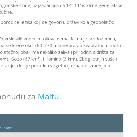
eografske širine, najzapadnija na 14º 11′ istočne geografske
dužine.
e porodice jezika koji se govori u državi koja geopolitički
 Površinskih vodenih tokova nema. Klima je sredozemna,
vina se kreće oko 760-770 milimetara po kvadratnom metru.
točnoj obali ima nekoliko zaliva i prirodnih sidrišta za
km²), Gozo (67 km²), i Komino (3 km²). Zbog letnjih suša i
tacije, dok je prirodna vegetacija znatno izmenjena
 ponudu za
Maltu
.