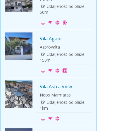
Udaljenost od plaže:
50m
Vila Agapi
-15%
Asprovalta
Udaljenost od plaže:
150m
Vila Astra View
-5%
Neos Marmaras
Udaljenost od plaže:
1km