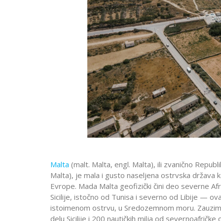
Malta
(malt. Malta, engl. Malta), ili zvanično Republ
Malta), je mala i gusto naseljena ostrvska država
Evrope. Mada Malta geofizički čini deo severne Afri
Sicilije, istočno od Tunisa i severno od Libije — ov
istoimenom ostrvu, u Sredozemnom moru. Zauzima
delu Sicilije i 200 nautičkih milja od severnoafričk