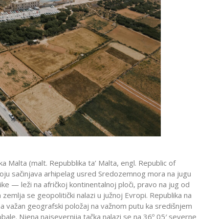
ika Malta (malt. Repubblika ta’ Malta, engl. Republic of
 koju sačinjava arhipelag usred Sredozemnog mora na jugu
ke — leži na afričkoj kontinentalnoj ploči, pravo na jug od
a zemlja se geopolitički nalazi u južnoj Evropi. Republika na
 važan geografski položaj na važnom putu ka središnjem
e obale. Njena najsevernija tačka nalazi se na 36º 05′ severne