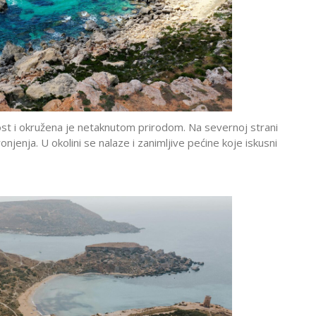
t i okružena je netaknutom prirodom. Na severnoj strani
ronjenja. U okolini se nalaze i zanimljive pećine koje iskusni