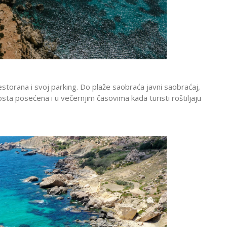
restorana i svoj parking. Do plaže saobraća javni saobraćaj,
osta posećena i u večernjim časovima kada turisti roštiljaju