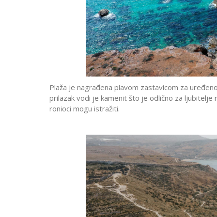
Plaža je nagrađena plavom zastavicom za uređenos
prilazak vodi je kamenit što je odlično za ljubitelje 
ronioci mogu istražiti.