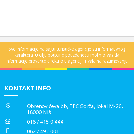
Sve informacije na sajtu turističke agencije su informativnog
karaktera. U cilju potpune pouzdanosti molimo Vas da
informacije proverite direktno u agenciji. Hvala na razumevanju.
KONTAKT INFO
Obrenovićeva bb, TPC Gorča, lokal M-20,
18000 Niš
018 / 415 0 444
062 / 492 001