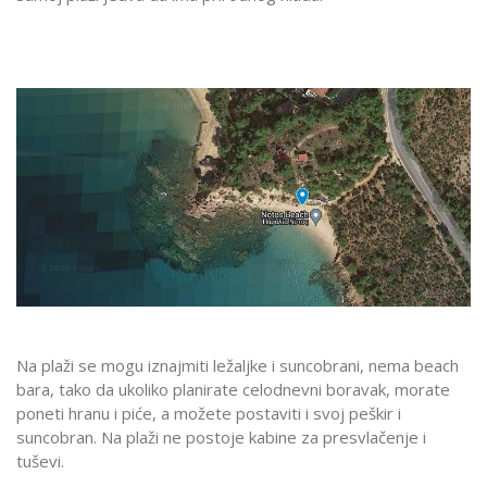
Na plaži se mogu iznajmiti ležaljke i suncobrani, nema beach
bara, tako da ukoliko planirate celodnevni boravak, morate
poneti hranu i piće, a možete postaviti i svoj peškir i
suncobran. Na plaži ne postoje kabine za presvlačenje i
tuševi.