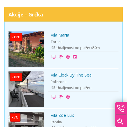
Akcije - Grčka
Vila Maria
-15%
Toroni
Udaljenost od plaže: 450m
Vila Clock By The Sea
-10%
Polihrono
Udaljenost od plaže: -
Vila Zoe Lux
-5%
Paralia