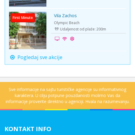
Vila Zachos
First Minute
Olympic Beach
Udaljenost od plaže: 200m
Pogledaj sve akcije
Sve informacije na sajtu turističke agencije su informativnog
karaktera. U cilju potpune pouzdanosti molimo Vas da
informacije proverite direktno u agenciji. Hvala na razumevanju.
KONTAKT INFO