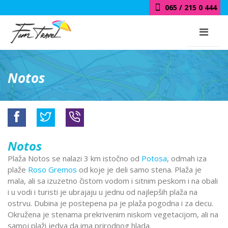
065 / 215 0 444
Notos
Notos
Plaža Notos se nalazi 3 km istočno od
Potosa
, odmah iza
plaže
Roso Gremos
od koje je deli samo stena. Plaža je
mala, ali sa izuzetno čistom vodom i sitnim peskom i na obali
i u vodi i turisti je ubrajaju u jednu od najlepših plaža na
ostrvu. Dubina je postepena pa je plaža pogodna i za decu.
Okružena je stenama prekrivenim niskom vegetacijom, ali na
samoj plaži jedva da ima prirodnog hlada.