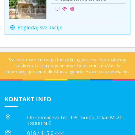
Pogledaj sve akcije
Sve informacije na sajtu turističke agencije su informativnog
karaktera. U cilju potpune pouzdanosti molimo Vas da
informacije proverite direktno u agenciji. Hvala na razumevanju.
KONTAKT INFO
Obrenovićeva bb, TPC Gorča, lokal M-20,
18000 Niš
018 / 415 0 444