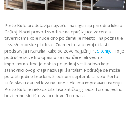
Porto Kufo predstavlja najveću i najsigurniju prirodnu luku u
Grčkoj. Noćni provod svodi se na opuštajuće večere u
tavernicama koje nude ono po čemu je mesto i najpoznatije
– sveže morske plodove. Znamenitost u ovoj oblasti
predstavlja i Kartalia, kako se zove najjužniji rt
Sitonije
. To je
područje izuzetno opasno za nautičare, ali veoma
impozantno. Ime je dobilo po jednoj vrsti orlova koje
stanovnici ovog kraja nazivaju „kartalia“. Područje se može
posetiti jedino brodom. Sredinom septembra, selo Porto
Kufo slavi Festival lova na tune. Selo ima impresivnu istoriju.
Porto Kufo je nekada bila luka antičkog grada Toroni, jedino
bezbedno sidrište za brodove Toronaca.