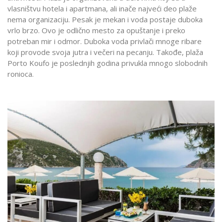
vlasništvu hotela i apartmana, ali inače najveći deo plaže
nema organizaciju. Pesak je mekan i voda postaje duboka
vrlo brzo. Ovo je odlično mesto za opuštanje i preko
potreban mir i odmor. Duboka voda privlači mnoge ribare
koji provode svoja jutra i večeri na pecanju. Takođe, plaža
Porto Koufo je poslednjih godina privukla mnogo slobodnih
ronioca.