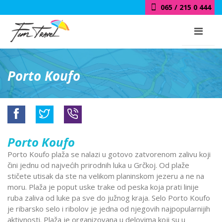
065 / 215 0 444
Porto Koufo
Porto Koufo
Porto Koufo plaža se nalazi u gotovo zatvorenom zalivu koji
čini jednu od najvećih prirodnih luka u Grčkoj. Od plaže
stičete utisak da ste na velikom planinskom jezeru a ne na
moru. Plaža je poput uske trake od peska koja prati linije
ruba zaliva od luke pa sve do južnog kraja. Selo Porto Koufo
je ribarsko selo i ribolov je jedna od njegovih najpopularnijih
aktivnosti. Plaža je organizovana u delovima koji su u