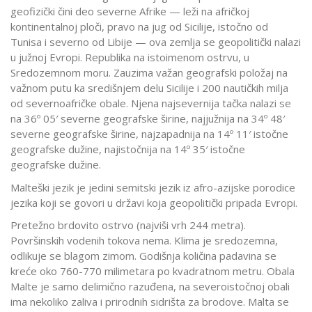
geofizički čini deo severne Afrike — leži na afričkoj
kontinentalnoj ploči, pravo na jug od Sicilije, istočno od
Tunisa i severno od Libije — ova zemlja se geopolitički nalazi
u južnoj Evropi. Republika na istoimenom ostrvu, u
Sredozemnom moru. Zauzima važan geografski položaj na
važnom putu ka središnjem delu Sicilije i 200 nautičkih milja
od severnoafričke obale. Njena najsevernija tačka nalazi se
na 36º 05′ severne geografske širine, najjužnija na 34º 48′
severne geografske širine, najzapadnija na 14º 11′ istočne
geografske dužine, najistočnija na 14º 35′ istočne
geografske dužine.
Malteški jezik je jedini semitski jezik iz afro-azijske porodice
jezika koji se govori u državi koja geopolitički pripada Evropi.
Pretežno brdovito ostrvo (najviši vrh 244 metra).
Površinskih vodenih tokova nema. Klima je sredozemna,
odlikuje se blagom zimom. Godišnja količina padavina se
kreće oko 760-770 milimetara po kvadratnom metru. Obala
Malte je samo delimično razuđena, na severoistočnoj obali
ima nekoliko zaliva i prirodnih sidrišta za brodove. Malta se