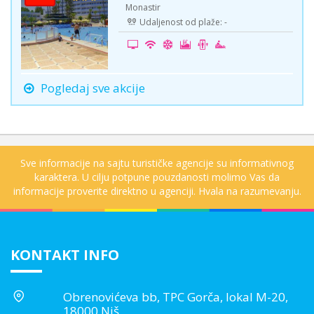
Monastir
Udaljenost od plaže: -
Pogledaj sve akcije
Sve informacije na sajtu turističke agencije su informativnog
karaktera. U cilju potpune pouzdanosti molimo Vas da
informacije proverite direktno u agenciji. Hvala na razumevanju.
KONTAKT INFO
Obrenovićeva bb, TPC Gorča, lokal M-20,
18000 Niš