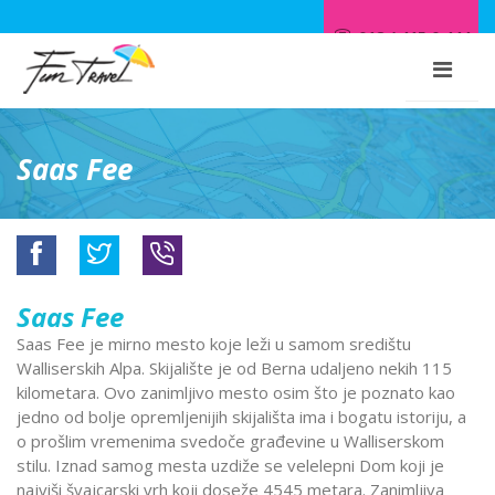
018 / 415 0 444
Saas Fee
Saas Fee
Saas Fee je mirno mesto koje leži u samom središtu
Walliserskih Alpa. Skijalište je od Berna udaljeno nekih 115
kilometara. Ovo zanimljivo mesto osim što je poznato kao
jedno od bolje opremljenijih skijališta ima i bogatu istoriju, a
o prošlim vremenima svedoče građevine u Walliserskom
stilu. Iznad samog mesta uzdiže se velelepni Dom koji je
najviši švajcarski vrh koji doseže 4545 metara. Zanimljiva