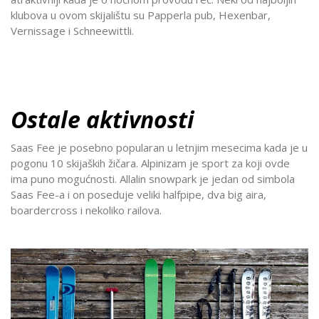
klubova u ovom skijalištu su Papperla pub, Hexenbar,
Vernissage i Schneewittli.
Ostale aktivnosti
Saas Fee je posebno popularan u letnjim mesecima kada je u
pogonu 10 skijaških žičara. Alpinizam je sport za koji ovde
ima puno mogućnosti. Allalin snowpark je jedan od simbola
Saas Fee-a i on poseduje veliki halfpipe, dva big aira,
boardercross i nekoliko railova.