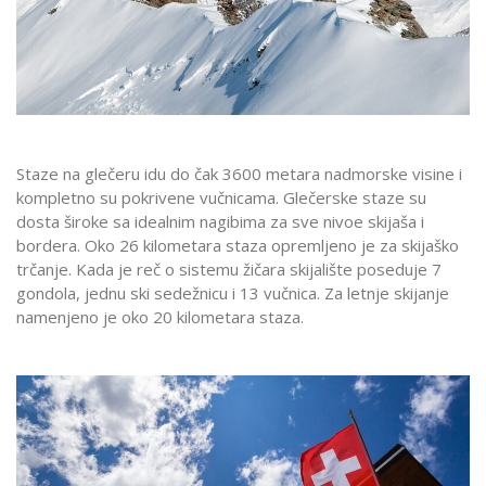
Staze na glečeru idu do čak 3600 metara nadmorske visine i
kompletno su pokrivene vučnicama. Glečerske staze su
dosta široke sa idealnim nagibima za sve nivoe skijaša i
bordera. Oko 26 kilometara staza opremljeno je za skijaško
trčanje. Kada je reč o sistemu žičara skijalište poseduje 7
gondola, jednu ski sedežnicu i 13 vučnica. Za letnje skijanje
namenjeno je oko 20 kilometara staza.