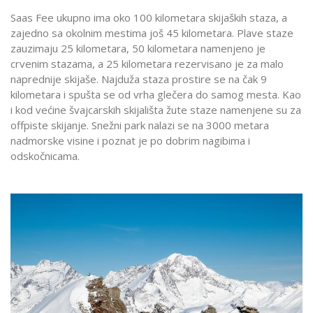
Saas Fee ukupno ima oko 100 kilometara skijaških staza, a
zajedno sa okolnim mestima još 45 kilometara. Plave staze
zauzimaju 25 kilometara, 50 kilometara namenjeno je
crvenim stazama, a 25 kilometara rezervisano je za malo
naprednije skijaše. Najduža staza prostire se na čak 9
kilometara i spušta se od vrha glečera do samog mesta. Kao
i kod većine švajcarskih skijališta žute staze namenjene su za
offpiste skijanje. Snežni park nalazi se na 3000 metara
nadmorske visine i poznat je po dobrim nagibima i
odskočnicama.