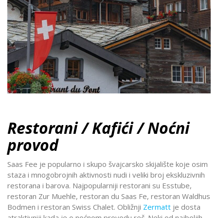
Restorani / Kafići / Noćni
provod
Saas Fee je popularno i skupo švajcarsko skijalište koje osim
staza i mnogobrojnih aktivnosti nudi i veliki broj ekskluzivnih
restorana i barova. Najpopularniji restorani su Esstube,
restoran Zur Muehle, restoran du Saas Fe, restoran Waldhus
Bodmen i restoran Swiss Chalet. Obližnji
Zermatt
je dosta
atraktivniji kada je o noćnom provodu reč. Neki od najboljih