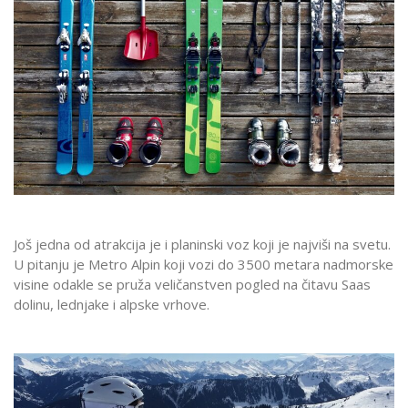
Još jedna od atrakcija je i planinski voz koji je najviši na svetu.
U pitanju je Metro Alpin koji vozi do 3500 metara nadmorske
visine odakle se pruža veličanstven pogled na čitavu Saas
dolinu, lednjake i alpske vrhove.