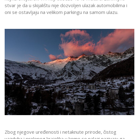
stvar je da u skijalištu nije dozvoljen ulazak automobilima i
oni se ostavljaju na velikom parkingu na samom ulazu.
Zbog njegove uređenosti i netaknute prirode, čistog
vazduha i prelepog krajolika u kome se nalazi nazivaju ga