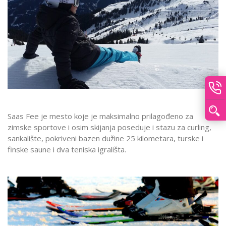
Saas Fee je mesto koje je maksimalno prilagođeno za
zimske sportove i osim skijanja poseduje i stazu za curling,
sankalište, pokriveni bazen dužine 25 kilometara, turske i
finske saune i dva teniska igrališta.