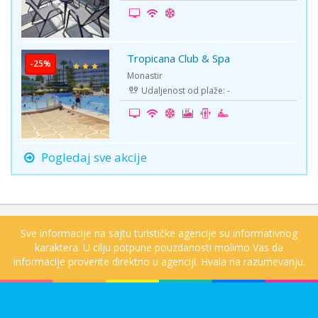
Tropicana Club & Spa
-25%
Monastir
Udaljenost od plaže: -
Pogledaj sve akcije
Sve informacije na sajtu turističke agencije su informativnog
karaktera. U cilju potpune pouzdanosti molimo Vas da
informacije proverite direktno u agenciji. Hvala na razumevanju.