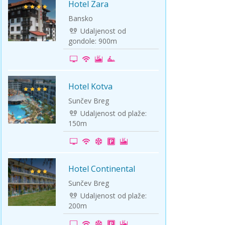
Hotel Zara
-25%
Bansko
Udaljenost od
gondole: 900m
Hotel Kotva
-15%
Sunčev Breg
Udaljenost od plaže:
150m
Hotel Continental
-15%
Sunčev Breg
Udaljenost od plaže:
200m