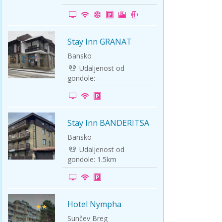
ini
Solun polazak iz Niša
Temišvar polazak iz Niša
Stay Inn GRANAT
-20%
apartmani
Bansko
Udaljenost od
gondole: -
Stay Inn BANDERITSA
-20%
apartmani
Bansko
Udaljenost od
gondole: 1.5km
Hotel Nympha
-15%
Russalka
Sunčev Breg