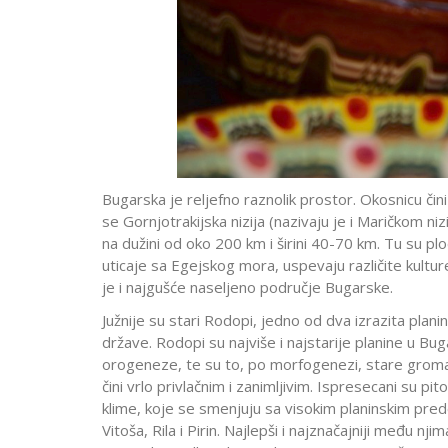
Bugarska je reljefno raznolik prostor. Okosnicu čin
se Gornjotrakijska nizija (nazivaju je i Maričkom ni
na dužini od oko 200 km i širini 40-70 km. Tu su p
uticaje sa Egejskog mora, uspevaju različite kulture
je i najgušće naseljeno područje Bugarske.
Južnije su stari Rodopi, jedno od dva izrazita pla
države. Rodopi su najviše i najstarije planine u Bu
orogeneze, te su to, po morfogenezi, stare gromadn
čini vrlo privlačnim i zanimljivim. Ispresecani su p
klime, koje se smenjuju sa visokim planinskim prede
Vitoša, Rila i Pirin. Najlepši i najznačajniji među nji