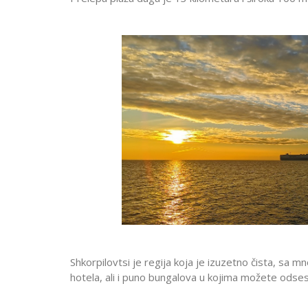
Shkorpilovtsi je regija koja je izuzetno čista, sa mn
hotela, ali i puno bungalova u kojima možete odses