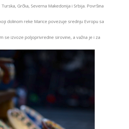
, Turska, Grčka, Severna Makedonija i Srbija. Površina
oji dolinom reke Marice povezuje srednju Evropu sa
 se izvoze poljoprivredne sirovine, a važna je i za