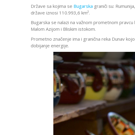
Države sa kojima se
Bugarska
graniči su: Rumunija
države iznosi 110.993,6 km².
Bugarska se nalazi na važnom prometnom pravcu k
Malom Azijom i Bliskim istokom.
Prometno značenje ima i granična reka Dunav kojom
dobijanje energije.