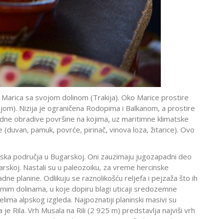
i Marica sa svojom dolinom (Trakija). Oko Marice prostire
zijom). Nizija je ograničena Rodopima i Balkanom, a prostire
lodne obradive površine na kojima, uz maritimne klimatske
 (duvan, pamuk, povrće, pirinač, vinova loza, žitarice). Ovo
ninska područja u Bugarskoj. Oni zauzimaju jugozapadni deo
garskoj. Nastali su u paleozoiku, za vreme hercinske
e planine. Odlikuju se raznolikošću reljefa i pejzaža što ih
itomim dolinama, u koje dopiru blagi uticaji sredozemne
lima alpskog izgleda. Najpoznatiji planinski masivi su
ma je Rila. Vrh Musala na Rili (2 925 m) predstavlja najviši vrh