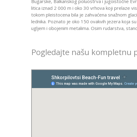
Bugarske, Balkanskog poluostrva i jugoistočne Ev
litica iznad 2 000 m i oko 30 vrhova koji prelaze v
tokom pleistocena bila je zahvaćena snažnom glaci
lednika. Poznato je oko 150 ovakvih jezera koja s
ugljem i obojenim metalima. Osim rudarstva, stan
Pogledajte našu kompletnu