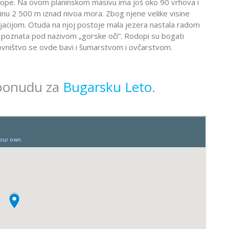
rope. Na ovom planinskom masivu ima još oko 90 vrhova i
isinu 2 500 m iznad nivoa mora. Zbog njene velike visine
jacijom. Otuda na njoj postoje mala jezera nastala radom
u poznata pod nazivom „gorske oči”. Rodopi su bogati
ovništvo se ovde bavi i šumarstvom i ovčarstvom.
 ponudu za
Bugarsku Leto
.