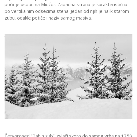
počinje uspon na Midžor. Zapadna strana je karakteristična
po vertikalnim odsecima stena. Jedan od njih je nalik starom
zubu, odakle potiče i naziv samog masiva.
Četvorosed “Babin zub” izvlači skoro do samog vrha na 1758