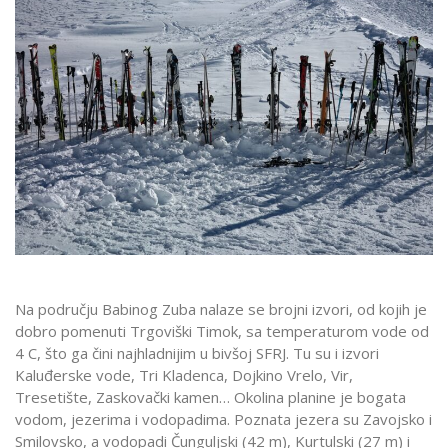
Na području Babinog Zuba nalaze se brojni izvori, od kojih je
dobro pomenuti Trgoviški Timok, sa temperaturom vode od
4 C, što ga čini najhladnijim u bivšoj SFRJ. Tu su i izvori
Kaluđerske vode, Tri Kladenca, Dojkino Vrelo, Vir,
Tresetište, Zaskovački kamen… Okolina planine je bogata
vodom, jezerima i vodopadima. Poznata jezera su Zavojsko i
Smilovsko, a vodopadi Čunguljski (42 m), Kurtulski (27 m) i