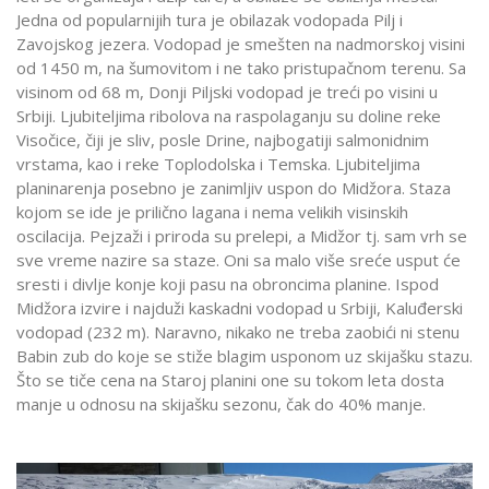
Jedna od popularnijih tura je obilazak vodopada Pilj i
Zavojskog jezera. Vodopad je smešten na nadmorskoj visini
od 1450 m, na šumovitom i ne tako pristupačnom terenu. Sa
visinom od 68 m, Donji Piljski vodopad je treći po visini u
Srbiji. Ljubiteljima ribolova na raspolaganju su doline reke
Visočice, čiji je sliv, posle Drine, najbogatiji salmonidnim
vrstama, kao i reke Toplodolska i Temska. Ljubiteljima
planinarenja posebno je zanimljiv uspon do Midžora. Staza
kojom se ide je prilično lagana i nema velikih visinskih
oscilacija. Pejzaži i priroda su prelepi, a Midžor tj. sam vrh se
sve vreme nazire sa staze. Oni sa malo više sreće usput će
sresti i divlje konje koji pasu na obroncima planine. Ispod
Midžora izvire i najduži kaskadni vodopad u Srbiji, Kaluđerski
vodopad (232 m). Naravno, nikako ne treba zaobići ni stenu
Babin zub do koje se stiže blagim usponom uz skijašku stazu.
Što se tiče cena na Staroj planini one su tokom leta dosta
manje u odnosu na skijašku sezonu, čak do 40% manje.