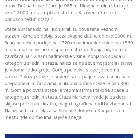
m/nv. Dužina trase žičare je 985 m. Ukupna dužina staza je
oko 12.000 metara: plavih staza je 3, crvenih 3 i crnih
odnosno teških staza 1.
Staze Sunčana dolina i Konjarnik su povezane veznom
stazom, čime se dobija staza ukupne dužine od oko 2000 m.
Sunčana dolina počinje na 1720 m nadmorske visine, na 1560
m nadmorske visine se spaja sa stazom Konjarnik, koja se
završava na 1230 m nadmorske visine. Konjarnik spada u
kategoriju srednjih staza, nalazi se na severnoj strani i sunce
je veoma retko greje. Gornja polovina staze je veoma
strma. Položaj staze je severoistok, pa je staza osunčana u
prepodnevnim časovima, a ukupna dužina staze je oko 800
m. Gornja polovina staze je veoma strma i takođe spada u
kategoriju srednjih staza. Staza Markova livada je za decu i
skijaše početnike, kratka, blaga i ograđena radi bezbednosti.
Nalazi se blizu prelaza sa Sunčane doline na Konjarnik, na
mestu gde obično ima najviše snega.