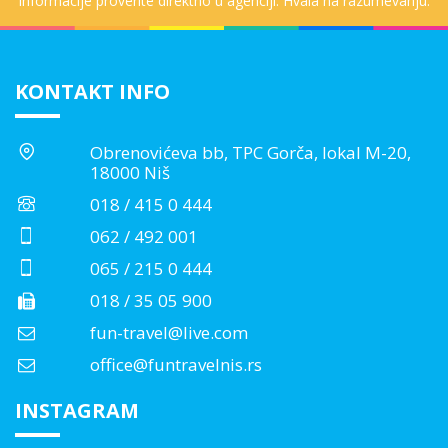
informacije proverite direktno u agenciji. Hvala na razumevanju.
KONTAKT INFO
Obrenovićeva bb, TPC Gorča, lokal M-20,
18000 Niš
018 / 415 0 444
062 / 492 001
065 / 215 0 444
018 / 35 05 900
fun-travel@live.com
office@funtravelnis.rs
INSTAGRAM