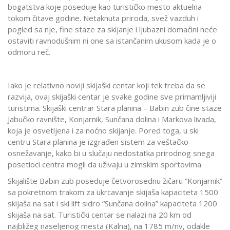
bogatstva koje poseduje kao turističko mesto aktuelna
tokom čitave godine. Netaknuta priroda, svež vazduh i
pogled sa nje, fine staze za skijanje i ljubazni domaćini neće
ostaviti ravnodušnim ni one sa istančanim ukusom kada je o
odmoru reč.
Iako je relativno noviji skijaški centar koji tek treba da se
razvija, ovaj skijaški centar je svake godine sve primamljiviji
turistima. Skijaški centrar Stara planina – Babin zub čine staze
Jabučko ravnište, Konjarnik, Sunčana dolina i Markova livada,
koja je osvetljena i za noćno skijanje. Pored toga, u ski
centru Stara planina je izgrađen sistem za veštačko
osnežavanje, kako bi u slučaju nedostatka prirodnog snega
posetioci centra mogli da uživaju u zimskim sportovima.
Skijalište Babin zub poseduje četvorosednu žičaru “Konjarnik”
sa pokretnom trakom za ukrcavanje skijaša kapaciteta 1500
skijaša na sat i ski lift sidro “Sunčana dolina” kapaciteta 1200
skijaša na sat. Turistički centar se nalazi na 20 km od
najbližeg naseljenog mesta (Kalna), na 1785 m/nv, odakle