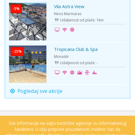
Vila Astra View
-5%
Neos Marmaras
Udaljenost od plaže: 1km
Tropicana Club & Spa
-25%
Monastir
Udaljenost od plaže: -
Pogledaj sve akcije
Sve informacije na sajtu turističke agencije su informativnog
karaktera. U cilju potpune pouzdanosti molimo Vas da