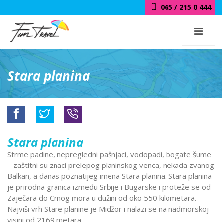
018 / 415 0 444
Stara planina
Stara planina
Strme padine, nepregledni pašnjaci, vodopadi, bogate šume
– zaštitni su znaci prelepog planinskog venca, nekada zvanog
Balkan, a danas poznatijeg imena Stara planina. Stara planina
je prirodna granica između Srbije i Bugarske i proteže se od
Zaječara do Crnog mora u dužini od oko 550 kilometara.
Najviši vrh Stare planine je Midžor i nalazi se na nadmorskoj
visini od 2169 metara.