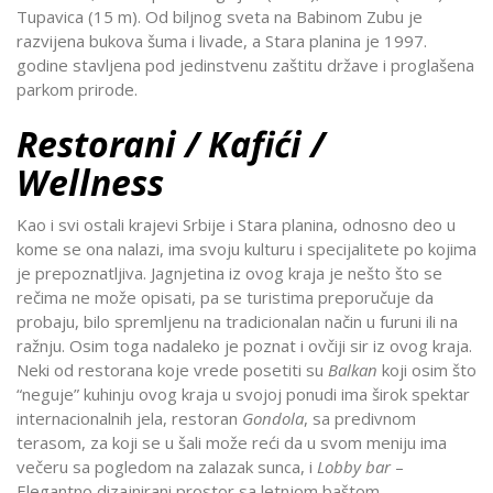
Tupavica (15 m). Od biljnog sveta na Babinom Zubu je
razvijena bukova šuma i livade, a Stara planina je 1997.
godine stavljena pod jedinstvenu zaštitu države i proglašena
parkom prirode.
Restorani / Kafići /
Wellness
Kao i svi ostali krajevi Srbije i Stara planina, odnosno deo u
kome se ona nalazi, ima svoju kulturu i specijalitete po kojima
je prepoznatljiva. Jagnjetina iz ovog kraja je nešto što se
rečima ne može opisati, pa se turistima preporučuje da
probaju, bilo spremljenu na tradicionalan način u furuni ili na
ražnju. Osim toga nadaleko je poznat i ovčiji sir iz ovog kraja.
Neki od restorana koje vrede posetiti su
Balkan
koji osim što
“neguje” kuhinju ovog kraja u svojoj ponudi ima širok spektar
internacionalnih jela, restoran
Gondola
, sa predivnom
terasom, za koji se u šali može reći da u svom meniju ima
večeru sa pogledom na zalazak sunca, i
Lobby bar
–
Elegantno dizajnirani prostor sa letnjom baštom.