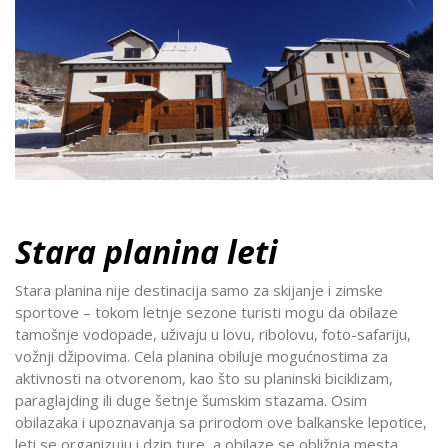
Stara planina leti
Stara planina nije destinacija samo za skijanje i zimske
sportove – tokom letnje sezone turisti mogu da obilaze
tamošnje vodopade, uživaju u lovu, ribolovu, foto-safariju,
vožnji džipovima. Cela planina obiluje mogućnostima za
aktivnosti na otvorenom, kao što su planinski biciklizam,
paraglajding ili duge šetnje šumskim stazama. Osim
obilazaka i upoznavanja sa prirodom ove balkanske lepotice,
leti se organizuju i dzip ture, a obilaze se obližnja mesta.