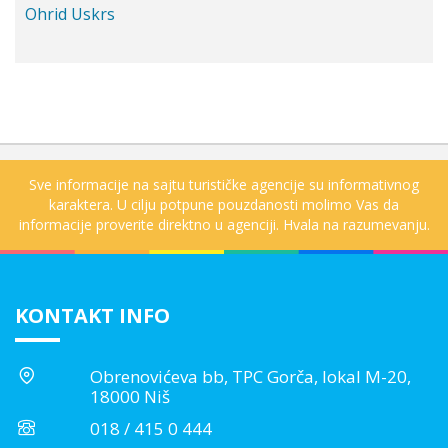
Ohrid Uskrs
Sve informacije na sajtu turističke agencije su informativnog
karaktera. U cilju potpune pouzdanosti molimo Vas da
informacije proverite direktno u agenciji. Hvala na razumevanju.
KONTAKT INFO
Obrenovićeva bb, TPC Gorča, lokal M-20,
18000 Niš
018 / 415 0 444