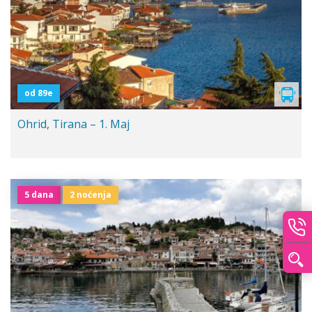
od 89e
Ohrid, Tirana – 1. Maj
5 dana
2 noćenja
Polazak iz Bg