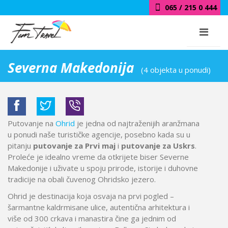
065 / 215 0 444
Severna Makedonija
(4 objekta u ponudi)
Putovanje na
Ohrid
je jedna od najtraženijih aranžmana
u ponudi naše turističke agencije, posebno kada su u
pitanju
putovanje za Prvi maj
i
putovanje za Uskrs
.
Proleće je idealno vreme da otkrijete biser Severne
Makedonije i uživate u spoju prirode, istorije i duhovne
tradicije na obali čuvenog
Ohridsko jezero
.
Ohrid je destinacija koja osvaja na prvi pogled –
šarmantne kaldrmisane ulice, autentična arhitektura i
više od 300 crkava i manastira čine ga jednim od