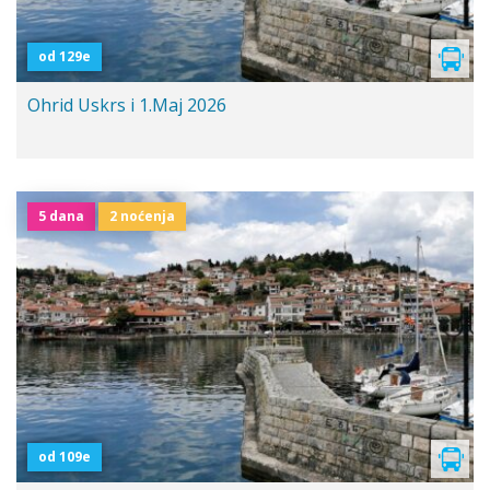
od 129e
Ohrid Uskrs i 1.Maj 2026
5 dana
2 noćenja
od 109e