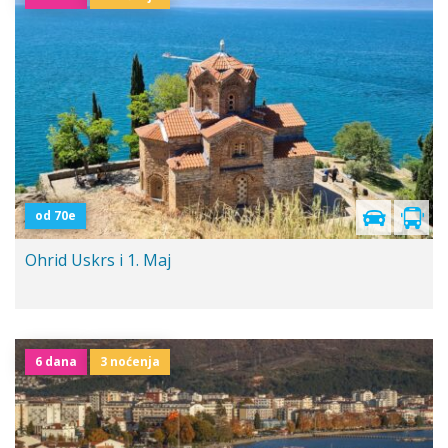
od 70e
Ohrid Uskrs i 1. Maj
6 dana
3 noćenja