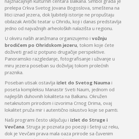
najznačajnijih kulturnih centara Balkana. Simbol grada je
prelepa
Crkva Svetog Jovana Bogoslova
, smeštena na
litici iznad jezera, dok ljubitelji istorije ne propuštaju
obilazak
Antički teatar u Ohridu
, koji i danas predstavlja
jedno od najvažnijih arheoloških nalazišta u regionu.
U okviru naših aranžmana organizujemo i
vožnju
brodićem po Ohridskom jezeru
, tokom koje ćete
doživeti grad iz potpuno drugačije perspektive.
Panoramsko razgledanje, fotografisanje i uživanje u
miru jezera poseban su doživljaj tokom prolećnih
praznika.
Poseban utisak ostavlja
izlet do Svetog Nauma
i
poseta kompleksu
Manastir Sveti Naum
, jednom od
najlepših duhovnih lokaliteta na Balkanu. Okružen
netaknutom prirodom i izvorima Crnog Drima, ovaj
lokalitet pruža mir i autentično iskustvo koje se pamti.
Naši programi često uključuju i
izlet do Struge i
Vevčana
.
Struga
je poznata po poeziji i šetnji uz reku,
dok je
Vevčani
prava mala oaza prirode sa čuvenim