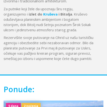
izvorima i tradicionalnom arhitekturom.
Za putnike koji žele da upoznaju širu regiju,
organizujemo i
izlet do
Kruševa
i Bitolja
.
Kruševo
oduševljava planinskim ambijentom i bogatom
istorijom, dok
Bitolj
nudi šetnju poznatom Širok Sokak
ulicom i jedinstvenu atmosferu starog grada.
Rezervišite svoje putovanje na Ohrid uz našu turističku
agenciju i obezbedite sebi nezaboravan odmor. Bilo da
planirate putovanje za Prvi maj ili putovanje za Uskrs,
očekuje vas pažljivo kreiran program, siguran prevoz,
smeštaj po izboru i uspomene koje ćete dugo pamtiti.
Ponude:
5 dana
2 noćenja