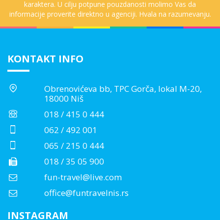
karaktera. U cilju potpune pouzdanosti molimo Vas da
informacije proverite direktno u agenciji. Hvala na razumevanju.
KONTAKT INFO
Obrenovićeva bb, TPC Gorča, lokal M-20,
18000 Niš
018 / 415 0 444
062 / 492 001
065 / 215 0 444
018 / 35 05 900
fun-travel@live.com
office@funtravelnis.rs
INSTAGRAM