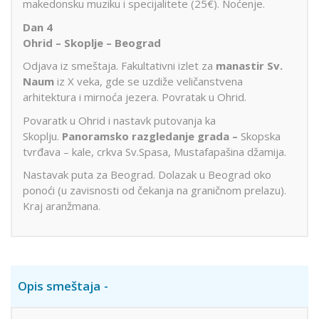
makedonsku muziku i specijalitete (25€). Noćenje.
Dan 4
Ohrid – Skoplje – Beograd
Odjava iz smeštaja. Fakultativni izlet za
manastir Sv.
Naum
iz X veka, gde se uzdiže veličanstvena
arhitektura i mirnoća jezera. Povratak u Ohrid.
Povaratk u Ohrid i nastavk putovanja ka
Skoplju.
Panoramsko razgledanje grada –
Skopska
tvrđava – kale, crkva Sv.Spasa, Mustafapašina džamija.
Nastavak puta za Beograd. Dolazak u Beograd oko
ponoći (u zavisnosti od čekanja na graničnom prelazu).
Kraj aranžmana.
Opis smeštaja