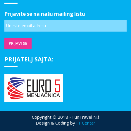
Prijavite se na našu mailing listu
PRIJATELJ SAJTA:
Copyright © 2018 - FunTravel Niš
Design & Coding by
IT Centar