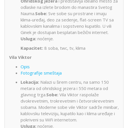
Ohridskog jezera
i predstavlja idealno mesto za
odlaske na izlete brodom do manastira Svetog
Nauma.
Sobe:
Sve sobe su prostrane i imaju
klima-uređaj, deo za sedenje, flat-screen TV sa
kablovskim kanalima i sopstveno kupatilo. U vili
Ginek je dostupan besplatan bežični internet.
Usluga:
noćenje.
Kapacitet:
8 soba, twc, tv, klima
Vila Viktor
Opis
Fotografije smeštaja
Lokacija:
Nalazi u širem centru, na samo 150
metara od ohridskog jezera i 550 metara od
glavnog trga.
Sobe:
Vila Viktor raspolaže
dvokrevetnim, trokrevetnim i četvorokrevetnim
sobama. Moderne sobe vile Viktor sadrže minibar,
kablovsku televiziju, kupatilo kao i klima uređaje i
pokriveni su WiFi internetom.
Usluga:
noćenje.