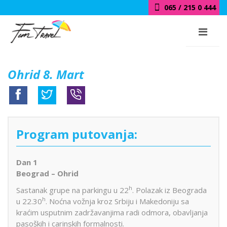
065 / 215 0 444
Ohrid 8. Mart
Program putovanja:
Dan 1
Beograd – Ohrid
h
Sastanak grupe na parkingu u 22
. Polazak iz Beograda
h
u 22.30
. Noćna vožnja kroz Srbiju i Makedoniju sa
kraćim usputnim zadržavanjima radi odmora, obavljanja
pasoških i carinskih formalnosti.