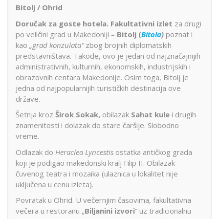
Bitolj / Ohrid
Doručak za goste hotela.
Fakultativni izlet
za drugi
po veličini grad u Makedoniji
– Bitolj (
Bitola
)
poznat i
kao
„grad konzulata“
zbog brojnih diplomatskih
predstavništava. Takođe, ovo je jedan od najznačajnijih
administrativnih, kulturnih, ekonomskih, industrijskih i
obrazovnih centara Makedonije. Osim toga, Bitolj je
jedna od najpopularnijih turističkih destinacija ove
države.
Šetnja kroz
Širok Sokak,
obilazak
Sahat kule
i drugih
znamenitosti i dolazak do stare čaršije. Slobodno
vreme.
Odlazak do
Heraclea Lyncestis
ostatka antičkog grada
koji je podigao makedonski kralj Filip II. Obilazak
čuvenog teatra i mozaika (ulaznica u lokalitet nije
uključena u cenu izleta).
Povratak u Ohrid. U večernjim časovima, fakultativna
večera u restoranu „
Biljanini izvori
“ uz tradicionalnu