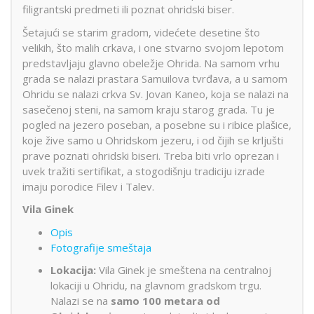
filigrantski predmeti ili poznat ohridski biser.
Šetajući se starim gradom, videćete desetine što
velikih, što malih crkava, i one stvarno svojom lepotom
predstavljaju glavno obeležje Ohrida. Na samom vrhu
grada se nalazi prastara Samuilova tvrđava, a u samom
Ohridu se nalazi crkva Sv. Jovan Kaneo, koja se nalazi na
sasečenoj steni, na samom kraju starog grada. Tu je
pogled na jezero poseban, a posebne su i ribice plašice,
koje žive samo u Ohridskom jezeru, i od čijih se krljušti
prave poznati ohridski biseri. Treba biti vrlo oprezan i
uvek tražiti sertifikat, a stogodišnju tradiciju izrade
imaju porodice Filev i Talev.
Vila Ginek
Opis
Fotografije smeštaja
Lokacija:
Vila Ginek je smeštena na centralnoj
lokaciji u Ohridu, na glavnom gradskom trgu.
Nalazi se na
samo 100 metara od