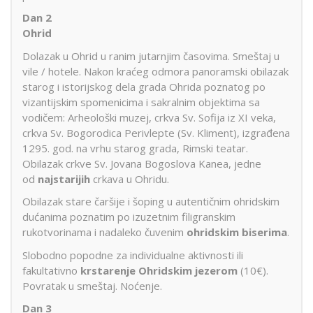
Dan 2
Ohrid
Dolazak u Ohrid u ranim jutarnjim časovima. Smeštaj u
vile / hotele. Nakon kraćeg odmora panoramski obilazak
starog i istorijskog dela grada Ohrida poznatog po
vizantijskim spomenicima i sakralnim objektima sa
vodičem: Arheološki muzej, crkva Sv. Sofija iz XI veka,
crkva Sv. Bogorodica Perivlepte (Sv. Kliment), izgrađena
1295. god. na vrhu starog grada, Rimski teatar.
Obilazak crkve Sv. Jovana Bogoslova Kanea, jedne
od
najstarijih
crkava u Ohridu.
Obilazak stare čaršije i šoping u autentičnim ohridskim
dućanima poznatim po izuzetnim filigranskim
rukotvorinama i nadaleko čuvenim
ohridskim biserima
.
Slobodno popodne za individualne aktivnosti ili
fakultativno
krstarenje Ohridskim jezerom
(10€).
Povratak u smeštaj. Noćenje.
Dan 3