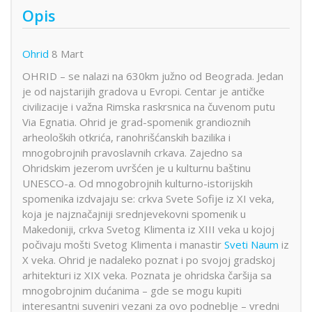
Opis
Ohrid
8 Mart
OHRID – se nalazi na 630km južno od Beograda. Jedan
je od najstarijih gradova u Evropi. Centar je antičke
civilizacije i važna Rimska raskrsnica na čuvenom putu
Via Egnatia. Ohrid je grad-spomenik grandioznih
arheoloških otkrića, ranohrišćanskih bazilika i
mnogobrojnih pravoslavnih crkava. Zajedno sa
Ohridskim jezerom uvršćen je u kulturnu baštinu
UNESCO-a. Od mnogobrojnih kulturno-istorijskih
spomenika izdvajaju se: crkva Svete Sofije iz XI veka,
koja je najznačajniji srednjevekovni spomenik u
Makedoniji, crkva Svetog Klimenta iz XIII veka u kojoj
počivaju mošti Svetog Klimenta i manastir
Sveti Naum
iz
X veka. Ohrid je nadaleko poznat i po svojoj gradskoj
arhitekturi iz XIX veka. Poznata je ohridska čaršija sa
mnogobrojnim dućanima – gde se mogu kupiti
interesantni suveniri vezani za ovo podneblje – vredni