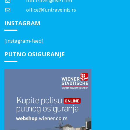
fun-travel@live.com
office@funtravelnis.rs
INSTAGRAM
[instagram-feed]
PUTNO OSIGURANJE