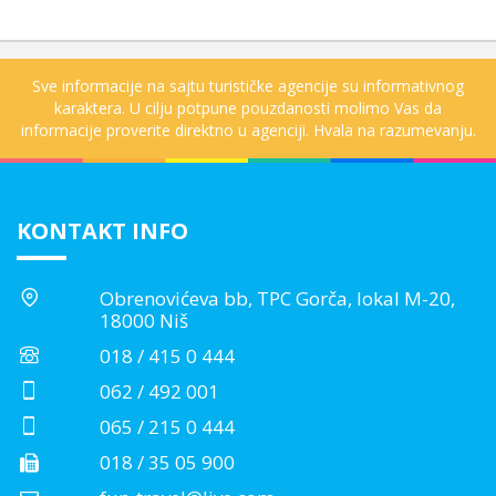
Sve informacije na sajtu turističke agencije su informativnog
karaktera. U cilju potpune pouzdanosti molimo Vas da
informacije proverite direktno u agenciji. Hvala na razumevanju.
KONTAKT INFO
Obrenovićeva bb, TPC Gorča, lokal M-20,
18000 Niš
018 / 415 0 444
062 / 492 001
065 / 215 0 444
018 / 35 05 900