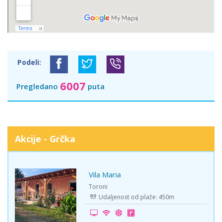
Podeli:
6007
Pregledano
puta
Akcije - Grčka
Vila Maria
-15%
Toroni
Udaljenost od plaže: 450m