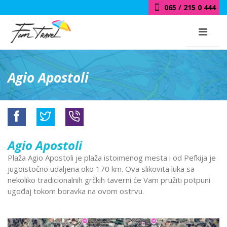
065 / 215 0 444
Agio Apostoli
Agio Apostoli
Plaža Agio Apostoli je plaža istoimenog mesta i od Pefkija je
jugoistočno udaljena oko 170 km. Ova slikovita luka sa
nekoliko tradicionalnih grčkih taverni će Vam pružiti potpuni
ugođaj tokom boravka na ovom ostrvu.