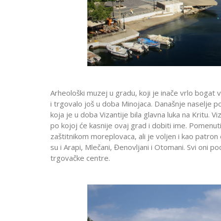
Arheološki muzej u gradu, koji je inače vrlo boga
i trgovalo još u doba Minojaca. Današnje naselje p
koja je u doba Vizantije bila glavna luka na Kritu. 
po kojoj će kasnije ovaj grad i dobiti ime. Pomenu
zaštitnikom moreplovaca, ali je voljen i kao patron
su i Arapi, Mlečani, Đenovljani i Otomani. Svi oni podiz
trgovačke centre.