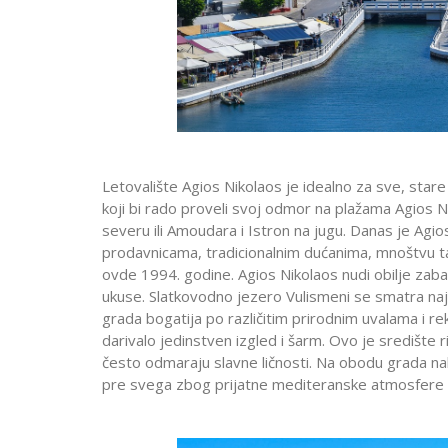
Letovalište Agios Nikolaos je idealno za sve, stare 
koji bi rado proveli svoj odmor na plažama Agios Ni
severu ili Amoudara i Istron na jugu. Danas je Ag
prodavnicama, tradicionalnim dućanima, mnoštvu tav
ovde 1994. godine. Agios Nikolaos nudi obilje zaba
ukuse. Slatkovodno jezero Vulismeni se smatra naj
grada bogatija po različitim prirodnim uvalama i re
darivalo jedinstven izgled i šarm. Ovo je središte ri
često odmaraju slavne ličnosti. Na obodu grada nal
pre svega zbog prijatne mediteranske atmosfere i o