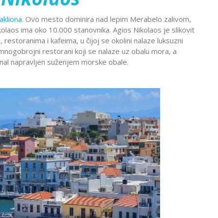
Montekat
lc
Ohrid
akliona
. Ovo mesto dominira nad lepim Merabelo zalivom,
đa
Provansa
kolaos ima oko 10.000 stanovnika. Agios Nikolaos je slikovit
Rejkjavik
estoranima i kafeima, u čijoj se okolini nalaze luksuzni
mnogobrojni restorani koji se nalaze uz obalu mora, a
Temišvar
kanal napravljen suženjem morske obale.
Sankt
navija
ada
Ohrid
Banje Srbije
Petersburg
l Šeik
Etno sela
ija
Valensija
renje