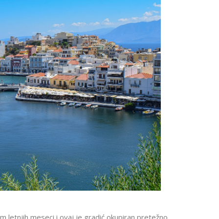
om letnjih meseci i ovaj je gradić okupiran pretežno