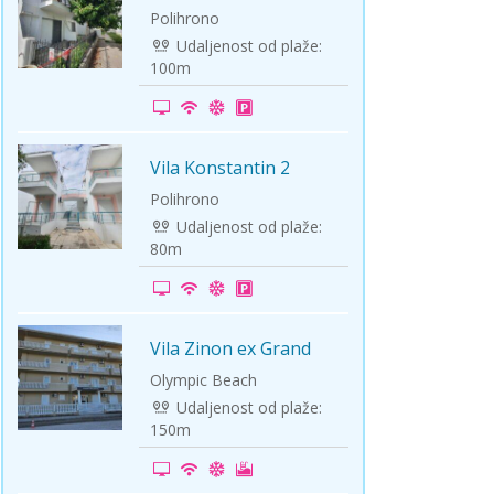
Polihrono
Udaljenost od plaže:
100m
Vila Konstantin 2
-10%
Polihrono
Udaljenost od plaže:
80m
Vila Zinon ex Grand
-5%
Zivanovic
Olympic Beach
Udaljenost od plaže:
150m