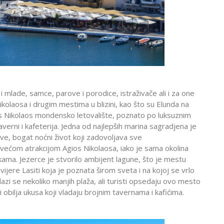
i mlade, samce, parove i porodice, istraživače ali i za one
kolaosa i drugim mestima u blizini, kao što su Elunda na
ios Nikolaos mondensko letovalište, poznato po luksuznim
erni i kafeterija. Jedna od najlepših marina sagradjena je
ve, bogat noćni život koji zadovoljava sve
većom atrakcijom Agios Nikolaosa, iako je sama okolina
kama. Jezerce je stvorilo ambijent lagune, što je mestu
vijere Lasiti koja je poznata širom sveta i na kojoj se vrlo
azi se nekoliko manjih plaža, ali turisti opsedaju ovo mesto
bilja ukusa koji vladaju brojnim tavernama i kafićima.