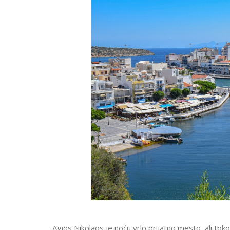
Agios Nikolaos je noću vrlo prijatno mesto, ali tok