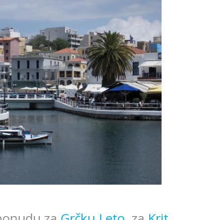
 ponudu za
Grčku Leto
za
Krit
.