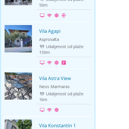
50m
Vila Agapi
-15%
Asprovalta
Udaljenost od plaže:
150m
Vila Astra View
-5%
Neos Marmaras
Udaljenost od plaže:
1km
Vila Konstantin 1
-20%