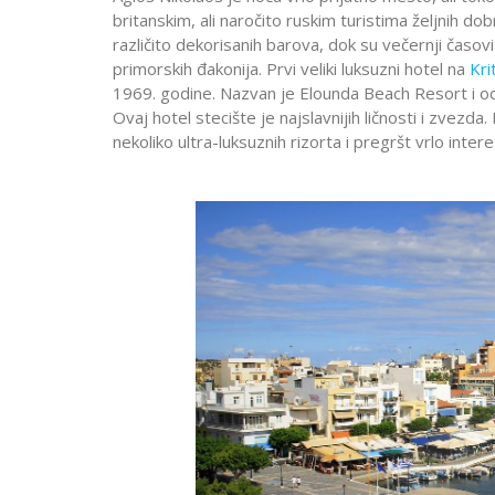
britanskim, ali naročito ruskim turistima željnih dob
različito dekorisanih barova, dok su večernji časovi 
primorskih đakonija. Prvi veliki luksuzni hotel na
Kri
1969. godine. Nazvan je Elounda Beach Resort i od 
Ovaj hotel stecište je najslavnijih ličnosti i zve
nekoliko ultra-luksuznih rizorta i pregršt vrlo inter