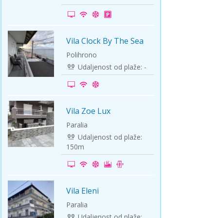
ini
Solun polazak iz Niša
Temišvar polazak iz Niša
Vila Clock By The Sea
-10%
Polihrono
Udaljenost od plaže: -
Vila Zoe Lux
-5%
Paralia
Udaljenost od plaže:
150m
Vila Eleni
-5%
Paralia
Udaljenost od plaže: