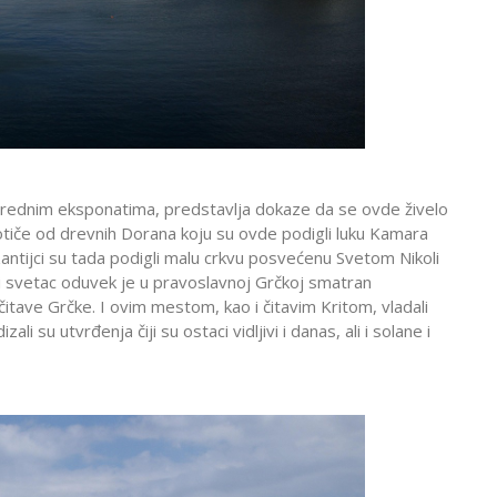
t vrednim eksponatima, predstavlja dokaze da se ovde živelo
otiče od drevnih Dorana koju su ovde podigli luku Kamara
Vizantijci su tada podigli malu crkvu posvećenu Svetom Nikoli
ti svetac oduvek je u pravoslavnoj Grčkoj smatran
 čitave Grčke. I ovim mestom, kao i čitavim Kritom, vladali
ali su utvrđenja čiji su ostaci vidljivi i danas, ali i solane i