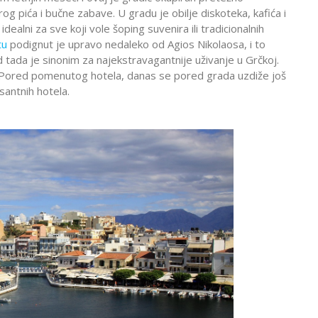
rog pića i bučne zabave. U gradu je obilje diskoteka, kafića i
idealni za sve koji vole šoping suvenira ili tradicionalnih
tu
podignut je upravo nedaleko od Agios Nikolaosa, i to
tada je sinonim za najekstravagantnije uživanje u Grčkoj.
zda. Pored pomenutog hotela, danas se pored grada uzdiže još
esantnih hotela.