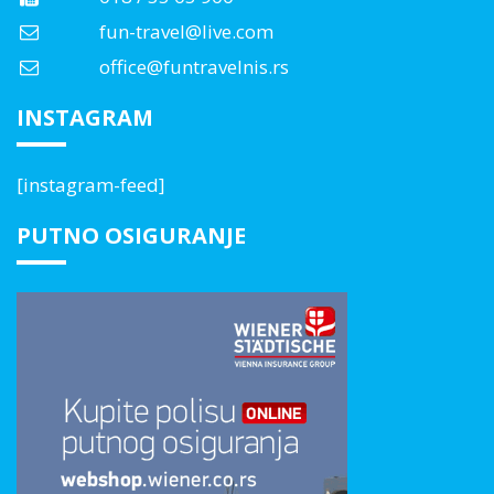
fun-travel@live.com
office@funtravelnis.rs
INSTAGRAM
[instagram-feed]
PUTNO OSIGURANJE