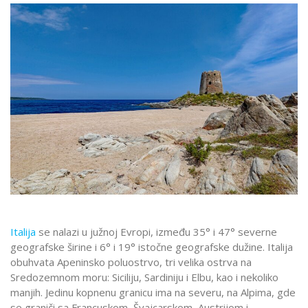
Italija
se nalazi u južnoj Evropi, između 35° i 47° severne
geografske širine i 6° i 19° istočne geografske dužine. Italija
obuhvata Apeninsko poluostrvo, tri velika ostrva na
Sredozemnom moru: Siciliju, Sardiniju i Elbu, kao i nekoliko
manjih. Jedinu kopnenu granicu ima na severu, na Alpima, gde
se graniči sa Francuskom, Švajcarskom, Austrijom i