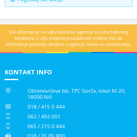
Sve informacije na sajtu turističke agencije su informativnog
karaktera. U cilju potpune pouzdanosti molimo Vas da
informacije proverite direktno u agenciji. Hvala na razumevanju.
KONTAKT INFO
Obrenovićeva bb, TPC Gorča, lokal M-20,
18000 Niš
018 / 415 0 444
062 / 492 001
065 / 215 0 444
018 / 35 05 900