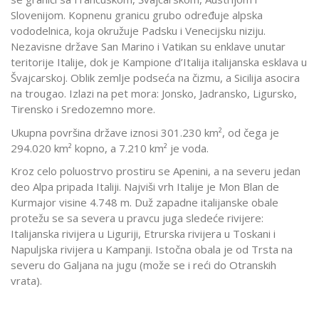
Slovenijom. Kopnenu granicu grubo određuje alpska
vododelnica, koja okružuje Padsku i Venecijsku niziju.
Nezavisne države San Marino i Vatikan su enklave unutar
teritorije Italije, dok je Kampione d’Italija italijanska esklava u
Švajcarskoj. Oblik zemlje podseća na čizmu, a Sicilija asocira
na trougao. Izlazi na pet mora: Jonsko, Jadransko, Ligursko,
Tirensko i Sredozemno more.
Ukupna površina države iznosi 301.230 km², od čega je
294.020 km² kopno, a 7.210 km² je voda.
Kroz celo poluostrvo prostiru se Apenini, a na severu jedan
deo Alpa pripada Italiji. Najviši vrh Italije je Mon Blan de
Kurmajor visine 4.748 m. Duž zapadne italijanske obale
protežu se sa severa u pravcu juga sledeće rivijere:
Italijanska rivijera u Liguriji, Etrurska rivijera u Toskani i
Napuljska rivijera u Kampanji. Istočna obala je od Trsta na
severu do Galjana na jugu (može se i reći do Otranskih
vrata).