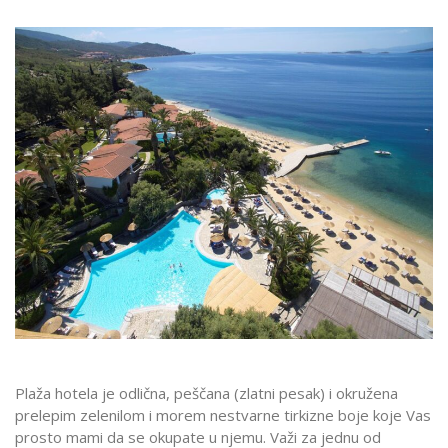
Plaža hotela je odlična, peščana (zlatni pesak) i okružena
prelepim zelenilom i morem nestvarne tirkizne boje koje Vas
prosto mami da se okupate u njemu. Važi za jednu od