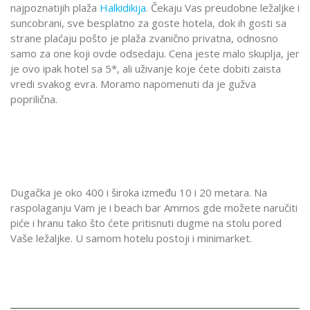
najpoznatijih plaža
Halkidikija
. Čekaju Vas preudobne ležaljke i
suncobrani, sve besplatno za goste hotela, dok ih gosti sa
strane plaćaju pošto je plaža zvanično privatna, odnosno
samo za one koji ovde odsedaju. Cena jeste malo skuplja, jer
je ovo ipak hotel sa 5*, ali uživanje koje ćete dobiti zaista
vredi svakog evra. Moramo napomenuti da je gužva
poprilična.
Dugačka je oko 400 i široka između 10 i 20 metara. Na
raspolaganju Vam je i beach bar Ammos gde možete naručiti
piće i hranu tako što ćete pritisnuti dugme na stolu pored
Vaše ležaljke. U samom hotelu postoji i minimarket.