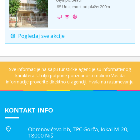
Olympic Beach
Udaljenost od plaže: 200m
Pogledaj sve akcije
Sve informacije na sajtu turističke agencije su informativnog
karaktera. U cilju potpune pouzdanosti molimo Vas da
informacije proverite direktno u agenciji. Hvala na razumevanju.
KONTAKT INFO
Obrenovićeva bb, TPC Gorča, lokal M-20,
18000 Niš