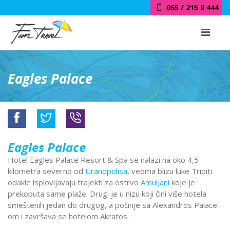
065 / 215 0 444
Eagles Palace
Eagles Palace
Hotel Eagles Palace Resort & Spa se nalazi na oko 4,5
kilometra severno od
Uranopolisa
, veoma blizu luke Tripiti
odakle isplovljavaju trajekti za ostrvo
Amuljani
koje je
prekoputa same plaže. Drugi je u nizu koji čini više hotela
smeštenih jedan do drugog, a počinje sa Alexandros Palace-
om i završava se hotelom Akratos.