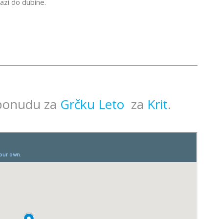
azi do dubine.
 ponudu za
Grčku Leto
za
Krit
.