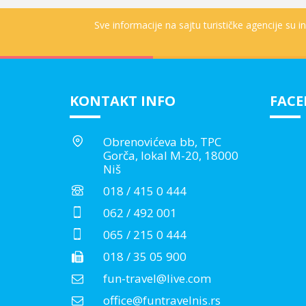
Sve informacije na sajtu turističke agencije su 
KONTAKT INFO
FAC
Obrenovićeva bb, TPC
Gorča, lokal M-20, 18000
Niš
018 / 415 0 444
062 / 492 001
065 / 215 0 444
018 / 35 05 900
fun-travel@live.com
office@funtravelnis.rs