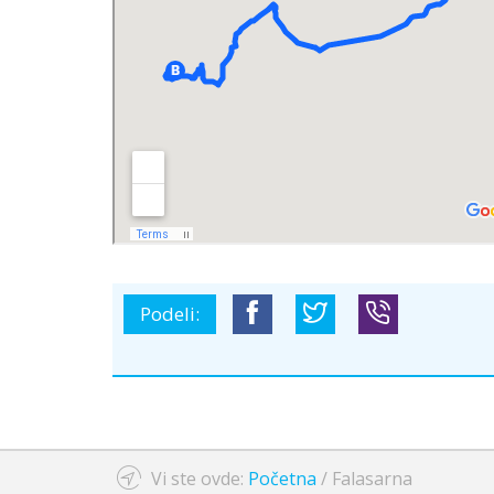
Podeli:
Vi ste ovde:
Početna
/
Falasarna