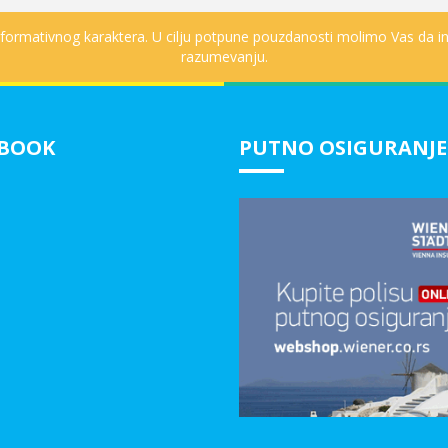
informativnog karaktera. U cilju potpune pouzdanosti molimo Vas da in
razumevanju.
EBOOK
PUTNO OSIGURANJE