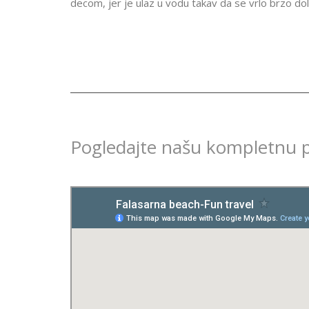
decom, jer je ulaz u vodu takav da se vrlo brzo dol
Pogledajte našu kompletnu