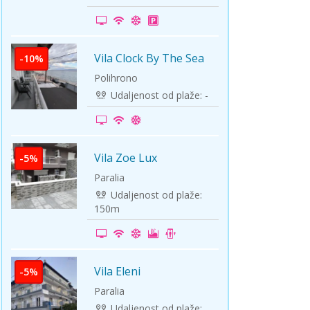
ini
Solun polazak iz Niša
Temišvar polazak iz Niša
Vila Clock By The Sea
-10%
Polihrono
Udaljenost od plaže: -
Vila Zoe Lux
-5%
Paralia
Udaljenost od plaže:
150m
Vila Eleni
-5%
Paralia
Udaljenost od plaže: