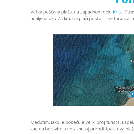
Dobre Vode
Alanja
Minhen
Moskva
Miško
Krstarenje
Velika peščana plaža, na zapadnom delu
Krita
, Fal
Prag
Pariz
Peru
udaljena oko 75 km.
Na plaži postoji i restoran, a 
guletom
Portorož
Portugal
Rim
Segedin
Sarajevo
Solun
Stokholm
Švajcarska
Skandi
Lošinj
Hurg
Aja Napa i
Istra
Šarm E
Trebinje
Trst
Venec
Protaras
Krsta
Dubrovnik
Vroclav
Limasol
Nilom
Jadranska
Larnaka
ostrva
Međutim, iako je posećuje veliki broj turista, uspel
kao da boravite u netaknutoj prirodi. Ipak, ova pl