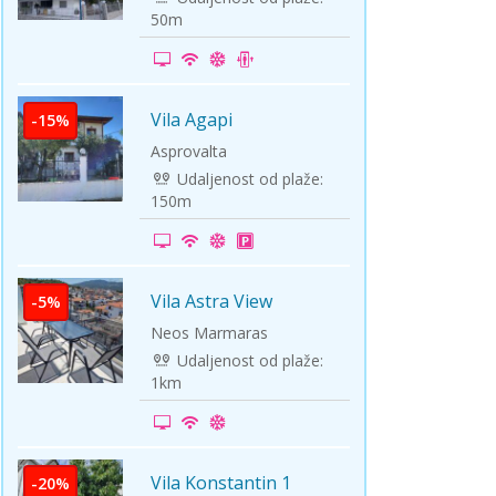
50m
Vila Agapi
-15%
Asprovalta
Udaljenost od plaže:
150m
Vila Astra View
-5%
Neos Marmaras
Udaljenost od plaže:
1km
Vila Konstantin 1
-20%