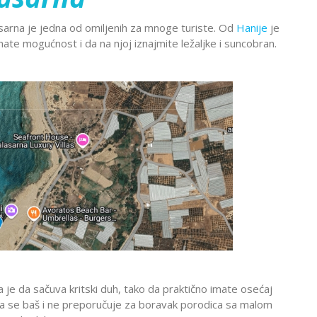
Montekat
lc
Ohrid
asarna je jedna od omiljenih za mnoge turiste. Od
Hanije
je
đa
Provansa
imate mogućnost i da na njoj iznajmite ležaljke i suncobran.
Rejkjavik
Temišvar
Sankt
navija
ada
Ohrid
Banje Srbije
Petersburg
l Šeik
Etno sela
ija
Valensija
renje
a je da sačuva kritski duh, tako da praktično imate osećaj
aža se baš i ne preporučuje za boravak porodica sa malom