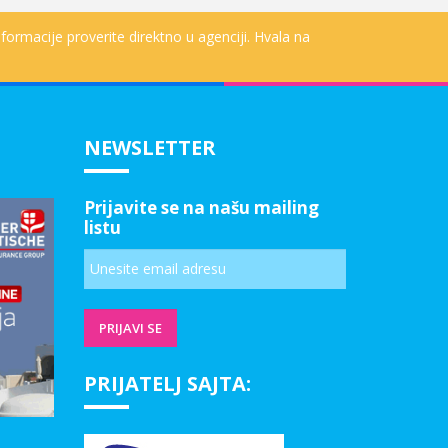
formacije proverite direktno u agenciji. Hvala na
NEWSLETTER
Prijavite se na našu mailing
listu
PRIJATELJ SAJTA: