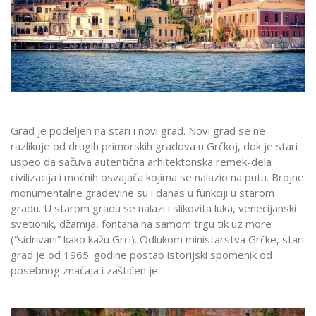
Grad je podeljen na stari i novi grad. Novi grad se ne
razlikuje od drugih primorskih gradova u Grčkoj, dok je stari
uspeo da sačuva autentična arhitektonska remek-dela
civilizacija i moćnih osvajača kojima se nalazio na putu. Brojne
monumentalne građevine su i danas u funkciji u starom
gradu. U starom gradu se nalazi i slikovita luka, venecijanski
svetionik, džamija, fontana na samom trgu tik uz more
(“sidrivani” kako kažu Grci). Odlukom ministarstva Grčke, stari
grad je od 1965. godine postao istorijski spomenik od
posebnog značaja i zaštićen je.