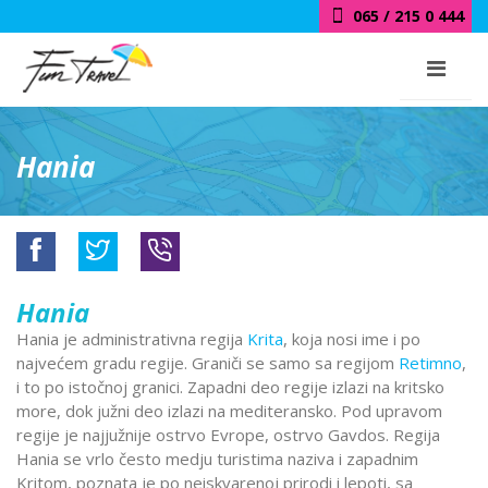
018 / 415 0 444
Hania
Hania
Hania je administrativna regija
Krita
, koja nosi ime i po
najvećem gradu regije. Graniči se samo sa regijom
Retimno
,
i to po istočnoj granici. Zapadni deo regije izlazi na kritsko
more, dok južni deo izlazi na mediteransko. Pod upravom
regije je najjužnije ostrvo Evrope, ostrvo Gavdos.
Regija
Hania se vrlo često medju turistima naziva i zapadnim
Kritom, poznata je po neiskvarenoj prirodi i lepoti, sa