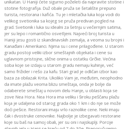
unikatan. U Haniji ćete sigurno poželeti da napravite stotine i
stotine fotografija. Duž obale pruža se šetalište prepuno
turista, restorana i kafića. Tu je i mletačka luka koja vodi do
velikog svetionika sa kojeg se pruža predivan pogled na
grad. Svetionik i luka su idealni za šetnju u večernjim satima,
jer su lepo i romantično osvetljeni. Najveći broj turista u
Haniji jesu gosti iz skandinavskih zemalja, a veoma su brojni i
Kanađani i Amerikanci. Njima su i cene prilagođene. U starom
gradu postoji veliki izbor smeštajnih objekata i cene su
uglavnom pristojne, slične onima u ostatku Grčke. Većina
soba koje se izdaju u starom gradu nemaju kuhinje, već
samo frižider i rešo za kafu. Stari grad je odličan izbor kao
baza za obilazak Krita. Ukoliko Vam je, međutim, neophodno
da imate plažu veoma blizu smeštaja, onda je bolje da
odaberete smeštaj u novom delu Hanje, u oblasti koja se
zove Nea Hora. Nea Hora ima veliku i široku peščanu plažu
koja je udaljena od starog grada oko 1 km i do nje se može
doći pešice. Restorani imaju vrlo raznolike cene. Neki imaju
čak i dvostruke cenovnike. Najbolje je izbegavati restorane
koje su baš na samoj obali, jer su oni i najskuplji. Porcije
glavnih jela u Hanji se kreću od 7 do 30e. Preporučujemo