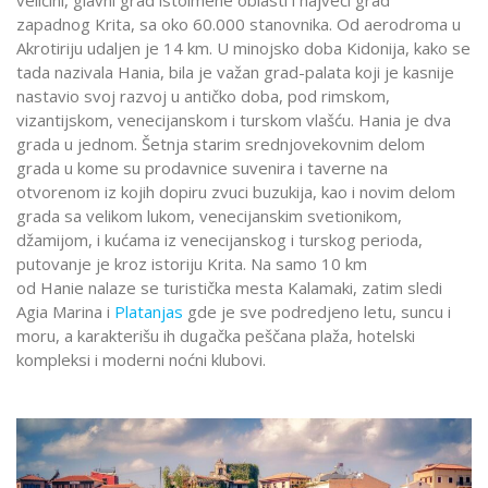
veličini, glavni grad istoimene oblasti i najveći grad
zapadnog Krita, sa oko 60.000 stanovnika. Od aerodroma u
Akrotiriju udaljen je 14 km. U minojsko doba Kidonija, kako se
tada nazivala Hania, bila je važan grad-palata koji je kasnije
nastavio svoj razvoj u antičko doba, pod rimskom,
vizantijskom, venecijanskom i turskom vlašću. Hania je dva
grada u jednom. Šetnja starim srednjovekovnim delom
grada u kome su prodavnice suvenira i taverne na
otvorenom iz kojih dopiru zvuci buzukija, kao i novim delom
grada sa velikom lukom, venecijanskim svetionikom,
džamijom, i kućama iz venecijanskog i turskog perioda,
putovanje je kroz istoriju Krita. Na samo 10 km
od Hanie nalaze se turistička mesta Kalamaki, zatim sledi
Agia Marina i
Platanjas
gde je sve podredjeno letu, suncu i
moru, a karakterišu ih dugačka peščana plaža, hotelski
kompleksi i moderni noćni klubovi.