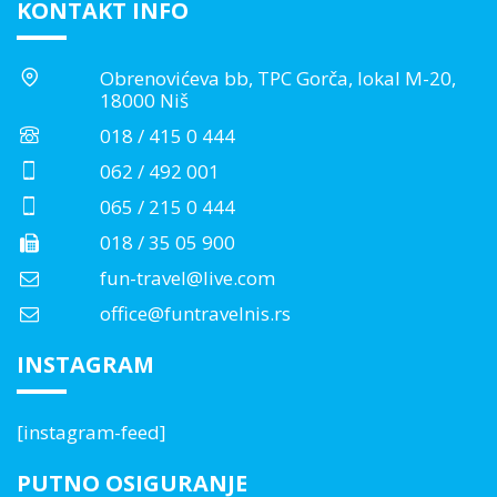
KONTAKT INFO
Obrenovićeva bb, TPC Gorča, lokal M-20,
18000 Niš
018 / 415 0 444
062 / 492 001
065 / 215 0 444
018 / 35 05 900
fun-travel@live.com
office@funtravelnis.rs
INSTAGRAM
[instagram-feed]
PUTNO OSIGURANJE