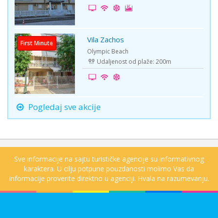
Vila Zachos
First Minute
Olympic Beach
Udaljenost od plaže: 200m
Pogledaj sve akcije
Sve informacije na sajtu turističke agencije su informativnog
karaktera. U cilju potpune pouzdanosti molimo Vas da
informacije proverite direktno u agenciji. Hvala na razumevanju.