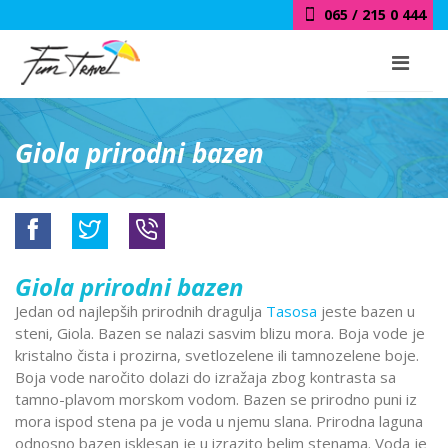
065 / 215 0 444
Giola prirodni bazen
Giola prirodni bazen
Jedan od najlepših prirodnih dragulja
Tasosa
jeste bazen u
steni, Giola. Bazen se nalazi sasvim blizu mora. Boja vode je
kristalno čista i prozirna, svetlozelene ili tamnozelene boje.
Boja vode naročito dolazi do izražaja zbog kontrasta sa
tamno-plavom morskom vodom. Bazen se prirodno puni iz
mora ispod stena pa je voda u njemu slana. Prirodna laguna
odnosno bazen isklesan je u izrazito belim stenama. Voda je