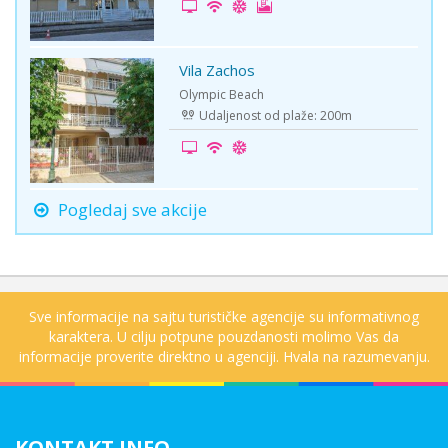
Vila Zachos
First Minute
Olympic Beach
Udaljenost od plaže: 200m
Pogledaj sve akcije
Sve informacije na sajtu turističke agencije su informativnog
karaktera. U cilju potpune pouzdanosti molimo Vas da
informacije proverite direktno u agenciji. Hvala na razumevanju.
KONTAKT INFO