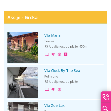
Akcije - Grčka
Vila Maria
-15%
Toroni
Udaljenost od plaže: 450m
Vila Clock By The Sea
-10%
Polihrono
Udaljenost od plaže: -
Vila Zoe Lux
-5%