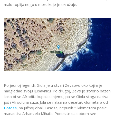
malo toplija nego u moru koje je okružuje.
Po jednoj legendi, Giola je u stvari Zevsovo oko kojim je
nadgledao svoju ljubavnicu. Po drugoj, Zevs je stvorio bazen
kako bi se Afrodita kupala u njemu, pa se Giola stoga naziva
još i Afroditina suza. Jola se nalazi na desetak kilometara od
Potosa
, na južnoj obali Tasosa, nepunih 5 kilometara posle
manastira Arhangela Mihaila. Ponesite sa sobom sve