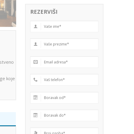
REZERVIŠI
stveno
uge koje