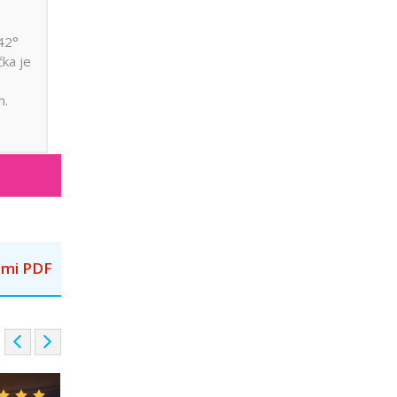
 42°
čka je
m.
mi PDF
P
N
r
e
e
x