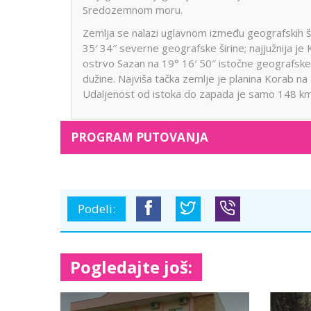
Sredozemnom moru.
Zemlja se nalazi uglavnom između geografskih šir
35′ 34″ severne geografske širine; najjužnija je 
ostrvo Sazan na 19° 16′ 50″ istočne geografske d
dužine. Najviša tačka zemlje je planina Korab na
Udaljenost od istoka do zapada je samo 148 km
PROGRAM PUTOVANJA
Podeli:
Pogledajte još:
Privatna plaža