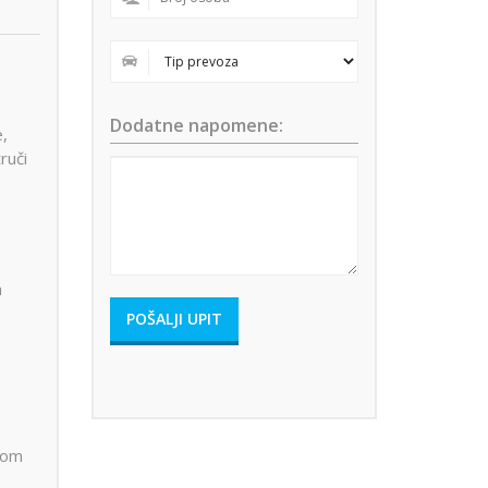
Dodatne napomene:
,
ruči
m
.
kom