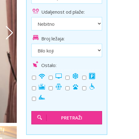
ini
Solun polazak iz Niša
Udaljenost od plaže:
Temišvar polazak iz Niša
Broj ležaja:
Ostalo:
PRETRAŽI