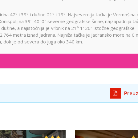
ina 42° i 39° i dužine 21° i 19°. Najsevernija tačka je Vermoš na
Konispolj na 39° 40′ 0″ severne geografske širine; najzapadnija ta
užine, a najistočnija je Vrbnik na 21° 1′ 26″ istočne geografske
 2.764 metra iznad Jadrana. Najniža tačka je Jadransko more na 0 
, dok je od severa do juga oko 340 km.
Preuz