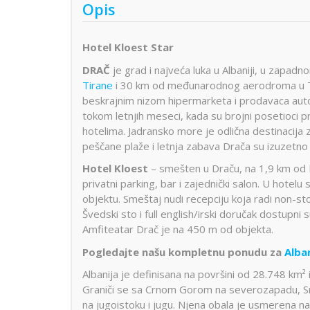
Opis
Hotel Kloest Star
DRAČ
je grad i najveća luka u Albaniji, u zapa
Tirane
i 30 km od međunarodnog aerodroma u Tir
beskrajnim nizom hipermarketa i prodavaca auto
tokom letnjih meseci, kada su brojni posetioci p
hotelima. Jadransko more je odlična destinacija z
peščane plaže i letnja zabava Drača su izuzetno 
Hotel Kloest
– smešten u Draču, na 1,9 km od 
privatni parking, bar i zajednički salon. U hote
objektu. Smeštaj nudi recepciju koja radi non-st
Švedski sto i full english/irski doručak dostupni 
Amfiteatar Drač je na 450 m od objekta.
Pogledajte našu kompletnu ponudu za
Alba
Albanija je definisana na površini od 28.748 km² 
Graniči se sa Crnom Gorom na severozapadu, S
na jugoistoku i jugu. Njena obala je usmerena 