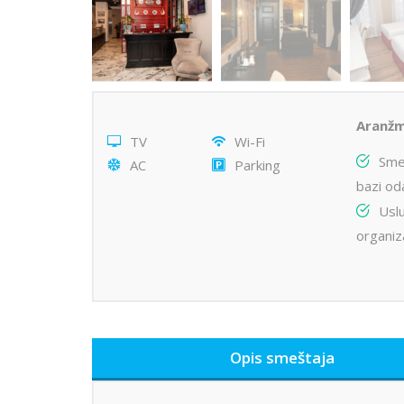
Aranžm
TV
Wi-Fi
Sme
AC
Parking
bazi od
Usl
organiz
Opis smeštaja