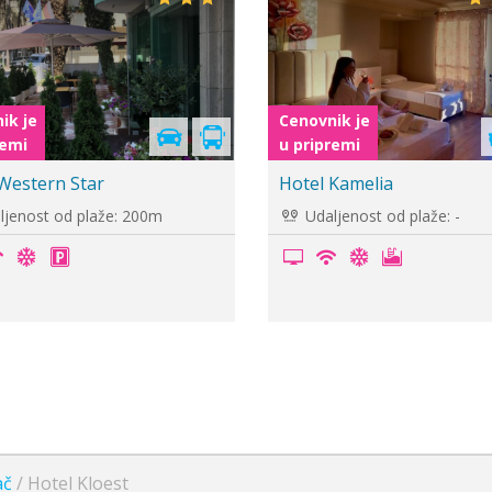
Cenovnik je
Cenovnik je
u pripremi
u pripremi
Hotel Horizont
Hotel Edart
Udaljenost od plaže: 150m
Udaljenost od plaž
ač
/
Hotel Kloest