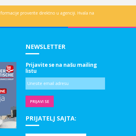
formacije proverite direktno u agenciji. Hvala na
NEWSLETTER
Prijavite se na našu mailing
listu
PRIJATELJ SAJTA: