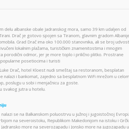
dnom delu albanske obale Jadranskog mora, samo 39 km udaljen od
ani. Drač je gotovo spojen sa Tiranom, glavnim gradom Albanije
mobila. Grad Drač ima oko 100.000 stanovnika, ali se broj udvost
rivučeni lokalnim plažama, turističkim znamenitostima i mnogim
a porodični odmor, jer je more toplo i prilično plitko. Prostrane
popularne posetiocima i turisti
Luke Drač, hotel Kloest nudi smeštaj sa restoranom, besplatan
lu se nalazi i bankomat, zajedno sa besplatnom WiFi mrežom u celo
op, poslugu u sobi i menjačnicu za goste.
su svakog jutra u hotelu.
niju
i nalazi se na Balkanskom poluostrvu u južnoj i jugoistočnoj Evropi
rbijom na severoistoku, Republikom Makedonijom na istoku i Grč
na Jadransko more na severozapadu i Jonsko more na jugozapadu u