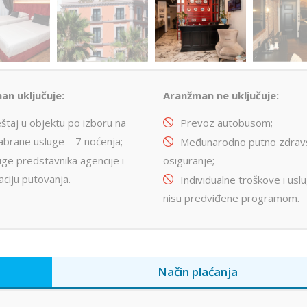
an uključuje:
Aranžman ne uključuje:
štaj u objektu po izboru na
Prevoz autobusom;
abrane usluge – 7 noćenja;
Međunarodno putno zdrav
uge predstavnika agencije i
osiguranje;
aciju putovanja.
Individualne troškove i usl
nisu predviđene programom.
Način plaćanja