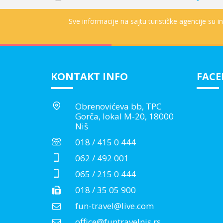
Sve informacije na sajtu turističke agencije su 
KONTAKT INFO
FAC
Obrenovićeva bb, TPC
Gorča, lokal M-20, 18000
Niš
018 / 415 0 444
062 / 492 001
065 / 215 0 444
018 / 35 05 900
fun-travel@live.com
office@funtravelnis.rs