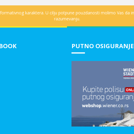
informativnog karaktera. U cilju potpune pouzdanosti molimo Vas da in
razumevanju.
EBOOK
PUTNO OSIGURANJE