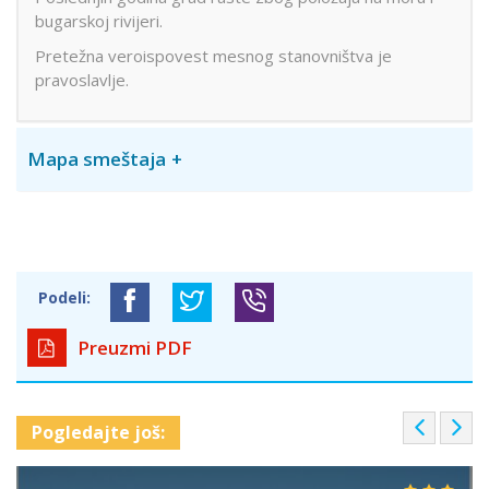
bugarskoj rivijeri.
Pretežna veroispovest mesnog stanovništva je
pravoslavlje.
Mapa smeštaja
Podeli:
Preuzmi PDF
P
N
Pogledajte još:
r
e
e
x