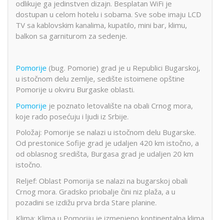
odlikuje ga jedinstven dizajn. Besplatan WiFi je
dostupan u celom hotelu i sobama. Sve sobe imaju LCD
TV sa kablovskim kanalima, kupatilo, mini bar, klimu,
balkon sa garniturom za sedenje.
Pomorije
(bug. Pomorie) grad je u Republici Bugarskoj,
u istočnom delu zemlje, sedište istoimene opštine
Pomorije u okviru Burgaske oblasti.
Pomorije
je poznato letovalište na obali Crnog mora,
koje rado posećuju i ljudi iz Srbije.
Položaj: Pomorije se nalazi u istočnom delu Bugarske.
Od prestonice Sofije grad je udaljen 420 km istočno, a
od oblasnog središta, Burgasa grad je udaljen 20 km
istočno.
Reljef: Oblast Pomorija se nalazi na bugarskoj obali
Crnog mora. Gradsko priobalje čini niz plaža, a u
pozadini se izdižu prva brda Stare planine.
Klima: Klima u Pomoriju je izmenjeno kontinentalna klima