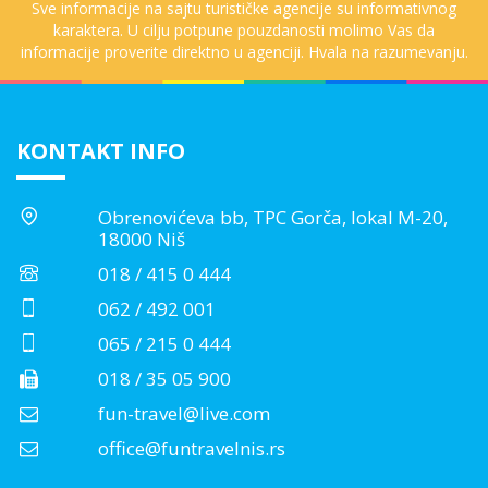
Sve informacije na sajtu turističke agencije su informativnog
karaktera. U cilju potpune pouzdanosti molimo Vas da
informacije proverite direktno u agenciji. Hvala na razumevanju.
KONTAKT INFO
Obrenovićeva bb, TPC Gorča, lokal M-20,
18000 Niš
018 / 415 0 444
062 / 492 001
065 / 215 0 444
018 / 35 05 900
fun-travel@live.com
office@funtravelnis.rs