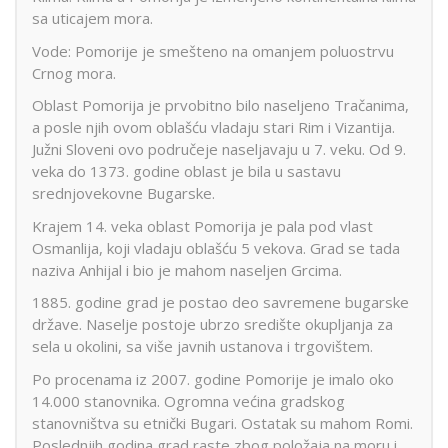
sa uticajem mora.
Vode: Pomorije je smešteno na omanjem poluostrvu
Crnog mora.
Oblast Pomorija je prvobitno bilo naseljeno Tračanima,
a posle njih ovom oblašću vladaju stari Rim i Vizantija.
Južni Sloveni ovo područeje naseljavaju u 7. veku. Od 9.
veka do 1373. godine oblast je bila u sastavu
srednjovekovne Bugarske.
Krajem 14. veka oblast Pomorija je pala pod vlast
Osmanlija, koji vladaju oblašću 5 vekova. Grad se tada
naziva Anhijal i bio je mahom naseljen Grcima.
1885. godine grad je postao deo savremene bugarske
države. Naselje postoje ubrzo središte okupljanja za
sela u okolini, sa više javnih ustanova i trgovištem.
Po procenama iz 2007. godine Pomorije je imalo oko
14.000 stanovnika. Ogromna većina gradskog
stanovništva su etnički Bugari. Ostatak su mahom Romi.
Poslednjih godina grad raste zbog položaja na moru i