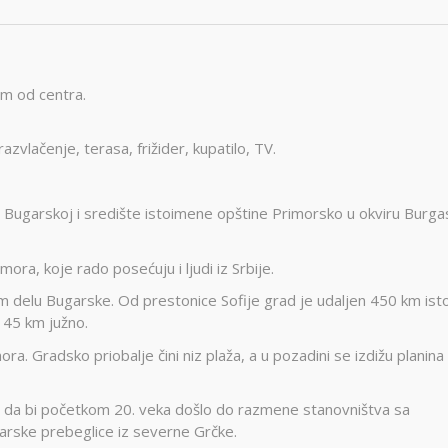
0m od centra.
 razvlačenje, terasa, frižider, kupatilo, TV.
i Bugarskoj i središte istoimene opštine Primorsko u okviru Burg
ora, koje rado posećuju i ljudi iz Srbije.
om delu Bugarske. Od prestonice Sofije grad je udaljen 450 km ist
 45 km južno.
a. Gradsko priobalje čini niz plaža, a u pozadini se izdižu planina
, da bi početkom 20. veka došlo do razmene stanovništva sa
rske prebeglice iz severne Grčke.