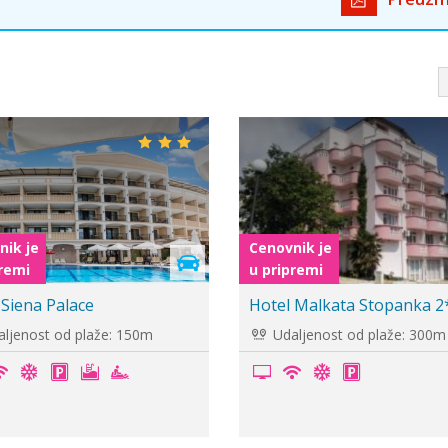
nik je
Cenovnik je
premi
u pripremi
Prestige City II
Hotel Anestes 2*
ljenost od plaže: -
Udaljenost od plaže: 300m