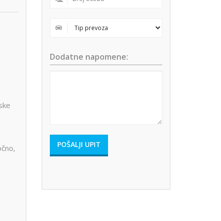
Dodatne napomene:
aske
očno,