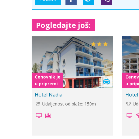
Pogledajte još:
Cenovnik je
Cenov
u pripremi
u pri
Hotel Lebed 2*
Hotel 
Udaljenost od plaže: 300m
Uda