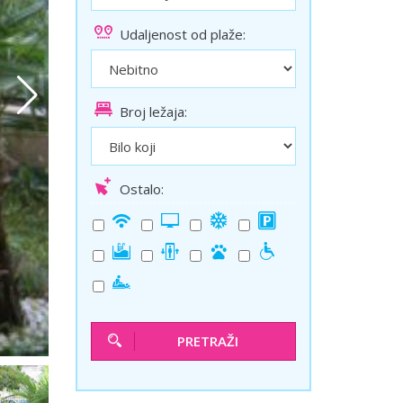
ini
Solun polazak iz Niša
Udaljenost od plaže:
Temišvar polazak iz Niša
Broj ležaja:
Ostalo:
PRETRAŽI