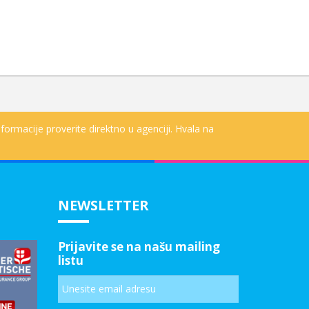
formacije proverite direktno u agenciji. Hvala na
NEWSLETTER
Prijavite se na našu mailing
listu