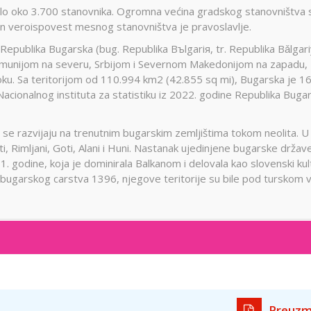
lo oko 3.700 stanovnika. Ogromna većina gradskog stanovništva 
n veroispovest mesnog stanovništva je pravoslavlje.
 Republika Bugarska (bug. Republika Bъlgariя, tr. Republika Bǎlgari
 Rumunijom na severu, Srbijom i Severnom Makedonijom na zapadu,
ku. Sa teritorijom od 110.994 km2 (42.855 sq mi), Bugarska je 16
acionalnog instituta za statistiku iz 2022. godine Republika Buga
 se razvijaju na trenutnim bugarskim zemljištima tokom neolita. U
elti, Rimljani, Goti, Alani i Huni. Nastanak ujedinjene bugarske držav
 godine, koja je dominirala Balkanom i delovala kao slovenski kul
ugarskog carstva 1396, njegove teritorije su bile pod turskom v
Preuzm