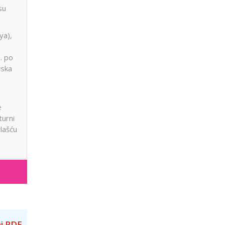
su
ya),
. po
rska
e
turni
lašću
i PDF