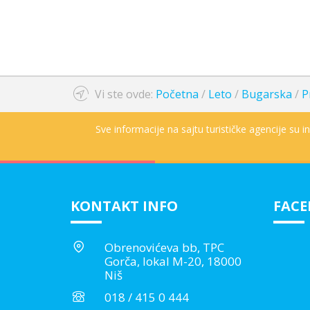
Vi ste ovde:
Početna
/
Leto
/
Bugarska
/
P
Sve informacije na sajtu turističke agencije su 
KONTAKT INFO
FAC
Obrenovićeva bb, TPC
Gorča, lokal M-20, 18000
Niš
018 / 415 0 444