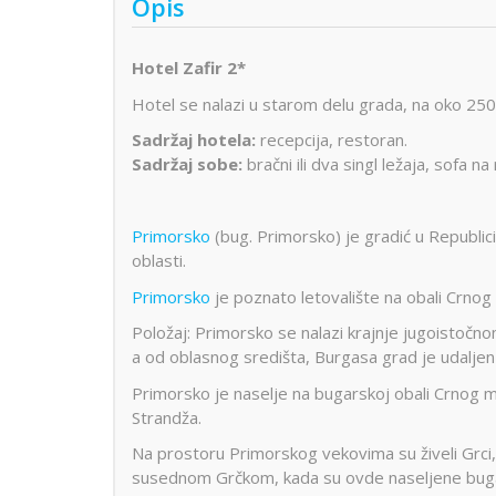
Opis
Hotel Zafir 2*
Hotel se nalazi u starom delu grada, na oko 25
Sadržaj hotela:
recepcija, restoran.
Sadržaj sobe:
bračni ili dva singl ležaja, sofa na
Primorsko
(bug. Primorsko) je gradić u Republic
oblasti.
Primorsko
je poznato letovalište na obali Crnog m
Položaj: Primorsko se nalazi krajnje jugoistočn
a od oblasnog središta, Burgasa grad je udaljen
Primorsko je naselje na bugarskoj obali Crnog mor
Strandža.
Na prostoru Primorskog vekovima su živeli Grci
susednom Grčkom, kada su ovde naseljene buga