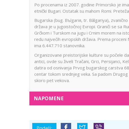
Po procenama iz 2007. godine Primorsko je ima
etnički Bugari. Ostatak su mahom Romi. Preteža
Bugarska (bug. Bъlgariя, tr. Bǎlgariya), zvanično
država je u jugoistočnoj Evropi. Graniči se sa
Grčkom i Turskom na jugu i Crnim morem na isto
redu najvećih evropskih država. Prema proceni N
ima 6.447.710 stanovnika.
Organizovane preistorijske kulture su počele da
antici, ovde su živeli Tračani, Grci, Persijanci, K
datira od osnivanja Prvog bugarskog carstva 681.
centar tokom srednjeg veka. Sa padom Drugog b
skoro pet vekova.
NAPOMENE
Podeli: