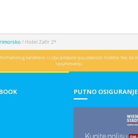
rimorsko
/
Hotel Zafir 2*
informativnog karaktera. U cilju potpune pouzdanosti molimo Vas da in
razumevanju.
EBOOK
PUTNO OSIGURANJE