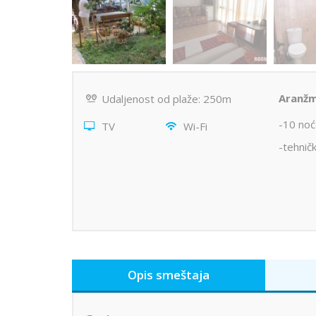
Aranžm
Udaljenost od plaže: 250m
-10 noć
TV
Wi-Fi
-tehnič
Opis smeštaja