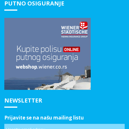
PUTNO OSIGURANJE
NEWSLETTER
Prijavite se na našu mailing listu