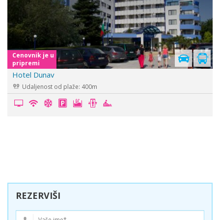
Cenovnik je u
pripremi
Hotel Marvel
Udaljenost od plaže: 50m
REZERVIŠI