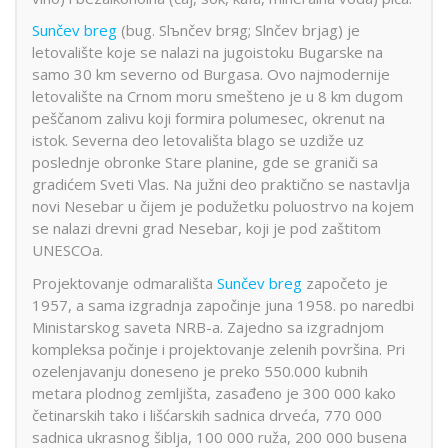
Sunčev breg
(bug. Slъnčev brяg; Slnčev brjag) je
letovalište koje se nalazi na jugoistoku Bugarske na
samo 30 km severno od Burgasa. Ovo najmodernije
letovalište na Crnom moru smešteno je u 8 km dugom
peščanom zalivu koji formira polumesec, okrenut na
istok. Severna deo letovališta blago se uzdiže uz
poslednje obronke Stare planine, gde se graniči sa
gradićem Sveti Vlas. Na južni deo praktično se nastavlja
novi Nesebar u čijem je podužetku poluostrvo na kojem
se nalazi drevni grad Nesebar, koji je pod zaštitom
UNESCOa.
Projektovanje odmarališta
Sunčev breg
započeto je
1957, a sama izgradnja započinje juna 1958. po naredbi
Ministarskog saveta NRB-a. Zajedno sa izgradnjom
kompleksa počinje i projektovanje zelenih površina. Pri
ozelenjavanju doneseno je preko 550.000 kubnih
metara plodnog zemljišta, zasađeno je 300 000 kako
četinarskih tako i lišćarskih sadnica drveća, 770 000
sadnica ukrasnog šiblja, 100 000 ruža, 200 000 busena