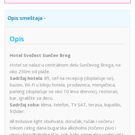
Opis smeštaja
Opis
Hotel Svežest Sunčev Breg
Hotel se nalazi u centralnom delu Sunčevog Brega, na
oko 250m od plaže.
Sadržaj hotela
: lift, sef na recepciji (doplaćuje se),
bazen, Wi-Fi u lobiju hotela, prodavnica, menjačnica,
parking (doplaćuje se oko 10 leva dnevno), restoran,
bar, igralište za decu.
Sadržaj soba:
klima, telefon, TV SAT, terasa, kupatilo,
frižider.
All inclusive light obuhvata; doručak, ručak i večeru i
tokom celog dana bugarska alkoholna (točeno pivo i
vino) i bezalkoholna (čaj, sok, kafa, mineralna voda) pića.