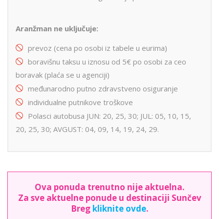
Aranžman ne uključuje:
prevoz (cena po osobi iz tabele u eurima)
boravišnu taksu u iznosu od 5€ po osobi za ceo
boravak (plaća se u agenciji)
međunarodno putno zdravstveno osiguranje
individualne putnikove troškove
Polasci autobusa JUN: 20, 25, 30; JUL: 05, 10, 15,
20, 25, 30; AVGUST: 04, 09, 14, 19, 24, 29.
Ova ponuda trenutno nije aktuelna.
Za sve aktuelne ponude u destinaciji Sunčev
Breg
kliknite ovde
.