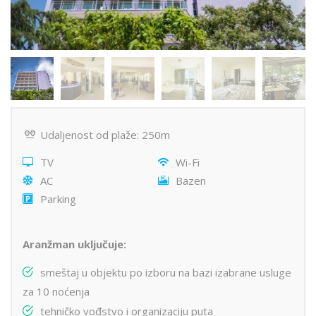
Udaljenost od plaže: 250m
TV
Wi-Fi
AC
Bazen
Parking
Aranžman uključuje:
smeštaj u objektu po izboru na bazi izabrane usluge
za 10 noćenja
tehničko vođstvo i organizaciju puta