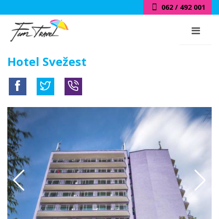
062 / 492 001
Hotel Svežest