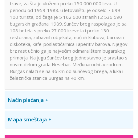
trave, za šta je uloženo preko 150 000 000 leva. U
periodu od 1959-1988. u letovalištu je odselo 7 699
100 turista, od čega je 5 162 600 stranih i 2 536 590
bugarskih građana. 1989. Sunčev breg raspolagao je sa
108 hotela s preko 27 000 kreveta i preko 130
restorana, zabavnih objekata, noćnih klubova, barova i
diskoteka, kafe-poslastičarnica i aperitiv barova. Njegov
brz rast učinio ga je najvećim odmaralištem bugarskog
primorja. Na jugu Sunčev breg jednostavno je srastao s
novim delom grada Nesebar. Međunarodni aerodrom
Burgas nalazi se na 36 km od Sunčevog brega, a luka i
železnička stanica Burgas na 40 km.
Način plaćanja
Mapa smeštaja