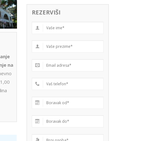
REZERVIŠI
ranje
nje na
dnevno
 1,00
dina