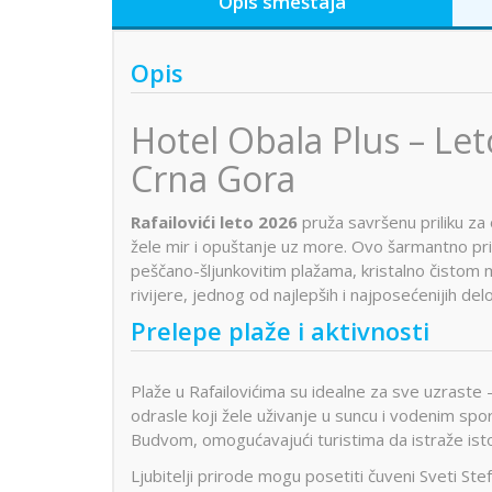
Opis smeštaja
Opis
Hotel Obala Plus – Let
Crna Gora
Rafailovići leto 2026
pruža savršenu priliku za
žele mir i opuštanje uz more. Ovo šarmantno
peščano-šljunkovitim plažama, kristalno čistom 
rivijere, jednog od najlepših i najposećenijih de
Prelepe plaže i aktivnosti
Plaže u Rafailovićima su idealne za sve uzraste
odrasle koji žele uživanje u suncu i vodenim sp
Budvom, omogućavajući turistima da istraže istor
Ljubitelji prirode mogu posetiti čuveni
Sveti Ste