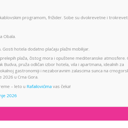
 kablovskim programom, frižider. Sobe su dvokrevetne i trokrevet
la Obala.
 Gosti hotela dodatno plaćaju plažni mobilijar.
u prelepih plaža, čistog mora i opuštene mediteranske atmosfere.
ak
Budva
, pruža odličan izbor hotela, vila i apartmana, idealnih za
 lokalnoj gastronomiji i nezaboravnim zalascima sunca na crnogors
nje 2026 u
Crna Gora
.
vreme – leto u
Rafailovićima
vas čeka!
anje 2026