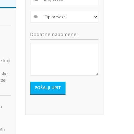
Dodatne napomene:
 koji
nske
026
.
za
eđu