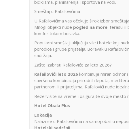
biciklizma, planinarenja i sportova na vodi.
Smeštaj u Rafailovićima
U Rafailovićima vas očekuje širok izbor smeštaja 
Mnogi objekti nude
pogled na more
, terasu il
komfor tokom boravka.
Popularni smeštaji uključuju vile i hotele koji nu
porodice i grupe prijatelja. Boravak u Rafailović
sadržaja.
Zašto izabrati Rafailoviće za leto 2026?
Rafailovići leto 2026
kombinuje miran odmor i b
savršenu kombinaciju prirodnih lepota, meditera
partnerom ili prijateljima, Rafailovići nude idea
Rezervišite na vreme i osigurajte svoje mesto 
Hotel Obala Plus
Lokacija
Nalazi se u Rafailovićima na samoj obali u neposr
Hotelski sadržaji