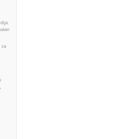
dija.
malan
 za
i
,