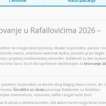
Cenovnik
Način plaćanja
ovanje u Rafailovićima 2026 –
 odmor na crnogorskom primorju, idealan za porodice, parove i sve
 primorsko mesto, smešteno nadomak
Budva
, poznato je po dugim
moru i prijatnoj mediteranskoj atmosferi. Rafailovići su deo budva
lova
Crna Gora
, što ih čini savršenom destinacijom za
letovanje 2
 – posebno za porodice sa decom zbog blagog ulaza u more, ali i 
ortovima.
Šetalište uz obalu
povezuje Rafailoviće sa Bečićima i
ijske znamenitosti, restorane, kafiće i bogat noćni život.
fan
ili uživati u izletima brodom, dok aktivni turisti mogu birati izm