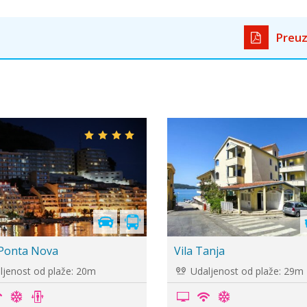
Preuz
mani Ponta 4*
Vila Vjera
jenost od plaže: 20m
Udaljenost od plaže: 150