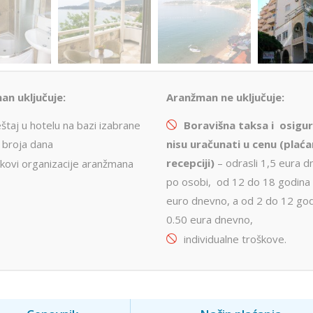
an uključuje:
Aranžman ne uključuje:
taj u hotelu na bazi izabrane
Boravišna taksa i osigu
i broja dana
nisu uračunati u cenu (plaća
recepciji)
– odrasli 1,5 eura 
škovi organizacije aranžmana
po osobi, od 12 do 18 godina
euro dnevno, a od 2 do 12 go
0.50 eura dnevno,
individualne troškove.