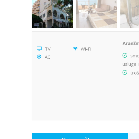
Aranžm
TV
Wi-Fi
smeš
AC
usluge 
tro