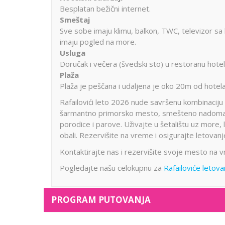
Besplatan bežični internet.
Smeštaj
Sve sobe imaju klimu, balkon, TWC, televizor sa
imaju pogled na more.
Usluga
Doručak i večera (švedski sto) u restoranu hote
Plaža
Plaža je peščana i udaljena je oko 20m od hotela.
Rafailovići leto 2026 nude savršenu kombinacij
šarmantno primorsko mesto, smešteno nadom
porodice i parove. Uživajte u šetalištu uz more,
obali. Rezervišite na vreme i osigurajte letova
Kontaktirajte nas i rezervišite svoje mesto na 
Pogledajte našu celokupnu za
Rafailoviće letov
PROGRAM PUTOVANJA