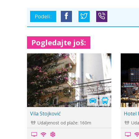
Podeli:
Pogledajte još:
Vila ACD
Apart
Udaljenost od plaže: 100m
Udal