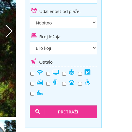
ini
Solun polazak iz Niša
Udaljenost od plaže:
Temišvar polazak iz Niša
Broj ležaja:
Ostalo:
PRETRAŽI