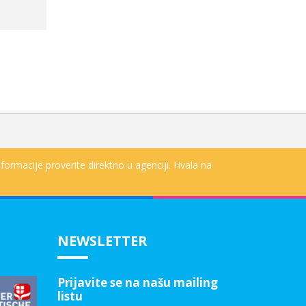
formacije proverite direktno u agenciji. Hvala na
NEWSLETTER
Prijavite se na našu mailing
listu