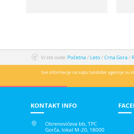
Vi ste ovde:
Početna
/
Leto
/
Crna Gora
/
R
Sve informacije na sajtu turističke agencije su 
KONTAKT INFO
FAC
Obrenovićeva bb, TPC
Gorča, lokal M-20, 18000