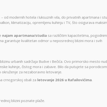
– od modernih hotela i luksuznih vila, do privatnih apartmana i stu
i balkon, klimatizaciju, opremljenu kuhinju i TV, što osigurava maksi
de
najam apartmana/studia
sa različitim kapacitetima, pogodnim
ima garantuje kvalitetan odmor u neposrednoj blizini mora i svih
lizinu urbanih sadržaja Budve i Bečića. Ovo primorsko mesto nud
nske kuhinje, čistog mora i zabave. Bilo da putujete sa porodicom
lno okruženje za nezaboravno letovanje.
na crnogorskoj obali za
letovanje 2026 u Rafailovićima
.
ednoj blizini poznate plaže.