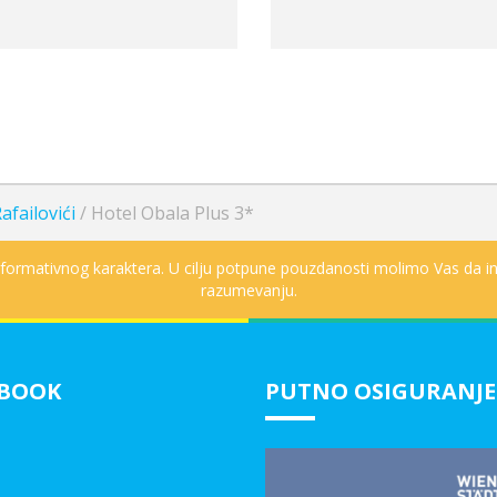
afailovići
/
Hotel Obala Plus 3*
informativnog karaktera. U cilju potpune pouzdanosti molimo Vas da in
razumevanju.
EBOOK
PUTNO OSIGURANJE