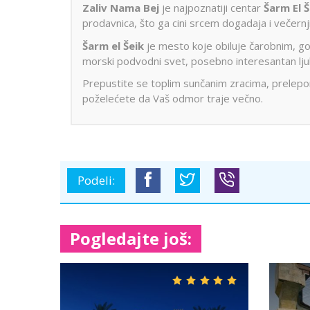
Zaliv Nama Bej
je najpoznatiji centar
Šarm El 
prodavnica, što ga cini srcem dogadaja i večernj
Šarm el Šeik
je mesto koje obiluje čarobnim, g
morski podvodni svet, posebno interesantan ljub
Prepustite se toplim sunčanim zracima, prelepom
poželećete da Vaš odmor traje večno.
Podeli:
Pogledajte još: