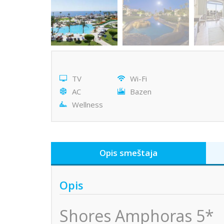
TV
Wi-Fi
AC
Bazen
Wellness
Opis smeštaja
Opis
Shores Amphoras 5*