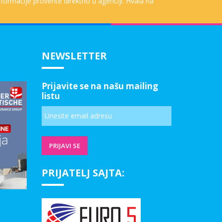
formacije proverite direktno u agenciji. Hvala na
NEWSLETTER
Prijavite se na našu mailing
listu
PRIJATELJ SAJTA: