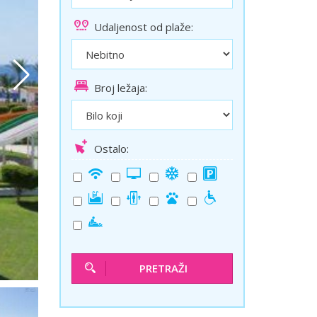
ini
Solun polazak iz Niša
Udaljenost od plaže:
Temišvar polazak iz Niša
Broj ležaja:
Ostalo:
PRETRAŽI