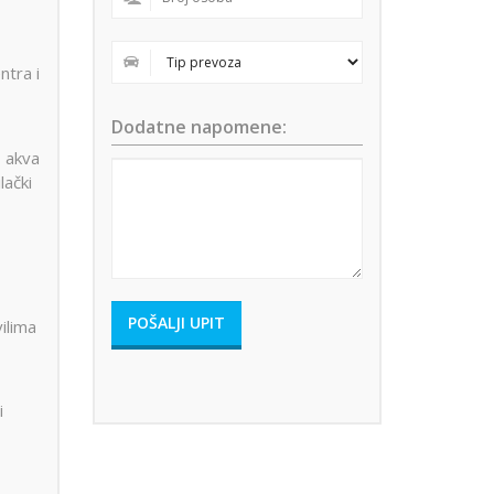
ntra i
Dodatne napomene:
, akva
lački
vilima
i