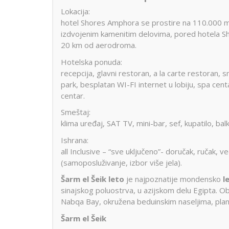
Lokacija:
hotel Shores Amphora se prostire na 110.000 m2 
izdvojenim kamenitim delovima, pored hotela Sh
20 km od aerodroma.
Hotelska ponuda:
recepcija, glavni restoran, a la carte restoran, s
park, besplatan WI-FI internet u lobiju, spa centar
centar.
Smeštaj:
klima uređaj, SAT TV, mini-bar, sef, kupatilo, balk
Ishrana:
all Inclusive – “sve uključeno”- doručak, ručak, v
(samoposluživanje, izbor više jela).
Šarm el Šeik leto
je najpoznatije mondensko
l
sinajskog poluostrva, u azijskom delu Egipta. Ob
Nabqa Bay, okružena beduinskim naseljima, plan
Šarm el Šeik