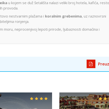
Šeika
u kojem se duž šetališta nalazi veliki broj hotela, kafića, rest
ih provoda.
otovo nestvarnim plažama i
koralnim grebenima
, uz raznovrsni
iteljima ronjenja.
 moru, neprocenjivoj lepoti prirode, ljubaznosti domaćina i
Preuz