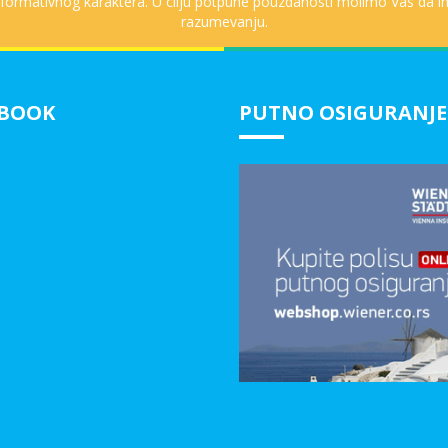
informativnog karaktera. U cilju potpune pouzdanosti molimo Vas da in
razumevanju.
EBOOK
PUTNO OSIGURANJE