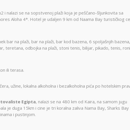
i nalazi se na sopstvenoj plaži koja je peščano-šljunkovita sa
ores Aloha 4*. Hotel je udaljen 9 km od Naama Bay turističkog ce
nek bar na plaži, bar na plaži, bar kod bazena, 6 spoljašnjih bazena
, teretana, odbojka na plaži, stoni tenis, bilijar, pikado, tenis, roni
on ili terasa.
ečera, užine, lokalna alkoholna i bezalkoholna pića po hotelskim pra
etovaliste Egipta
, nalazi se na 480 km od Kaira, na samom jugu
ala je duga 15km i cine je tri koralna zaliva Nama Bay, Sharks Bay 
inama i pustinjom.