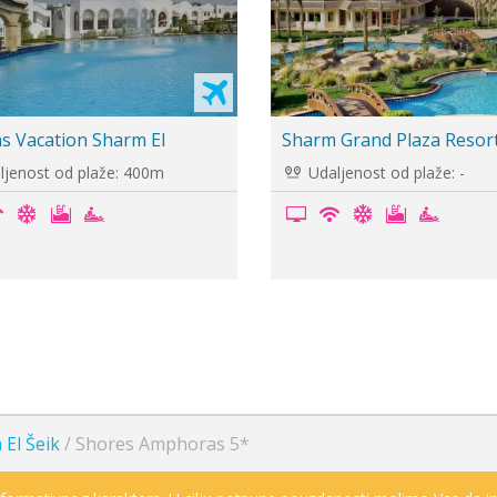
Faraana Reef Resort 4*
Monte Car
Udaljenost od plaže: -
Udaljenos
 El Šeik
/
Shores Amphoras 5*