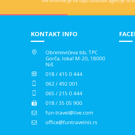
Sve informacije na sajtu turističke agencije su 
KONTAKT INFO
FAC
Obrenovićeva bb, TPC
Gorča, lokal M-20, 18000
Niš
018 / 415 0 444
062 / 492 001
065 / 215 0 444
018 / 35 05 900
fun-travel@live.com
office@funtravelnis.rs