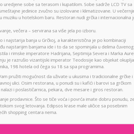
atno uredjene sobe sa terasom i kupatilom. Sobe sadrže LCD TV sa
e smeštajne jedinice zvučno su izolovane i klimatizovane. U večernj
u muziku u hotelskom baru. Restoran nudi grčka i internacionalna j
je, večera – servirana sa više jela po izboru.
o i najstarija banja u Grčkoj, a karakteristična je po kombinaciji
u najstarijim banjama ide i to da se spominjala u delima čuvenog
tila i rimske imperatore Hadrijana, Septimija Severa i Marka Aureli
nju je razrušio vizantijski imperator Teodosije kao objekat okuplja
vnika, 198 hotela od čega su 18 sa spa programima.
am pružiti mogućnost da uživate u ukusima i tradicionalne grčke i
avnoj ulici. Osim restorana, u ponudi su i kafići i barovi sa grčkom
alazi i poslastičarnica, pekara, dve mesare i giros restoran.
anje prodavnice. Što se tiče voća i povrća imate dobru ponudu, z
 tokom svog letovanja. Edipsos krase male uličice sa posebnim
ećih shopping centara nema.