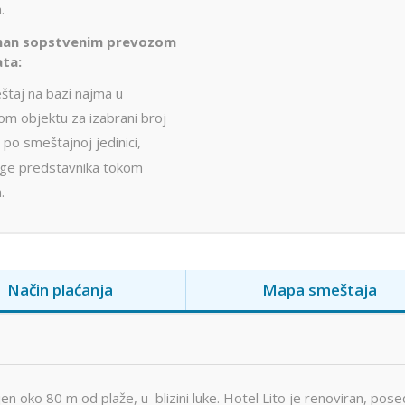
.
man sopstvenim prevozom
ta:
štaj na bazi najma u
om objektu za izabrani broj
 po smeštajnoj jedinici,
uge predstavnika tokom
.
Način plaćanja
Mapa smeštaja
n oko 80 m od plaže, u blizini luke. Hotel Lito je renoviran, pose