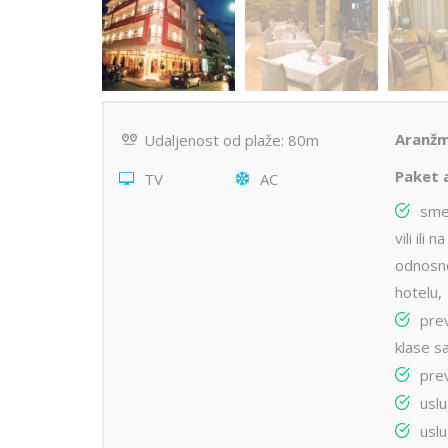
Aranžm
Udaljenost od plaže: 80m
Paket 
TV
AC
sme
vili ili
odnosn
hotelu,
pre
klase s
pre
usl
usl