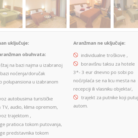
an uključuje:
Aranžman ne uključuje:
aranžman obuhvata:
individualne troškove ,
boravišnu taksu za hotele
štaj na bazi najma u izabranoj
3*- 3 eur dnevno po sobi po
 na bazi noćenja/doručak
noći/plaća se na licu mesta na
o polupansiona u izabranom
recepciji ili vlasniku objekta/,
trajekt za putnike koji putu
voz autobusima turističke
autom.
a TV, audio, klima opremom,
voz trajektom ,
uge pratioca tokom putovanja,
uge predstavnika tokom