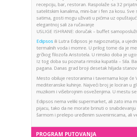
recepciju, bar, restoran. Raspolaže sa 32 prij
satelitskim kanalima, mini-bar i fen za kosu. Sv
satima, gosti mogu uživati u pićima uz opuštajuć
elegantnoj sali za ručavanje
USLIGE ISHRANE: doručak – buffet samoposluživan
Edipsos
ili Lutra Edipsos je najpoznatija, a ujedn
termalnih voda i momre. U prilog tome da je međ
grčkog filozofa Aristotela. U rimsko doba je ugos
Iz tog doba su poznata rimska kupatila – Sila. Ba
pagana. Danas grad broji desetak hiljada stano
Mesto obiluje restoranima i tavernama koje će V
mediteranske kuhinje. Najveći broj je lociran u gl
muzikom i višebrojnim osveženjima. U mestu se n
Edipsos nema veliki supermarket, ali zato ima m
pijacu, tako da ne morate brinuti o snabdevanju
šarmom i prelepo uređenim suvenirnicama, ali v
PROGRAM PUTOVANJA