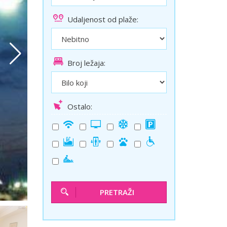
ini
Solun polazak iz Niša
Udaljenost od plaže:
Temišvar polazak iz Niša
Broj ležaja:
Ostalo:
PRETRAŽI