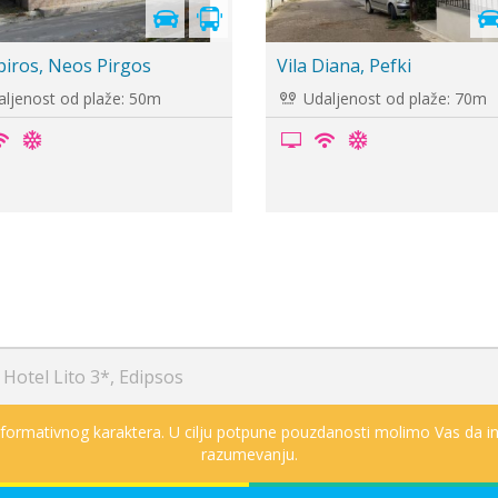
Orion, Edipsos
Hotel Metropol, Edipsos
ljenost od plaže: 250m
Udaljenost od plaže: 150m
/
Hotel Lito 3*, Edipsos
informativnog karaktera. U cilju potpune pouzdanosti molimo Vas da in
razumevanju.