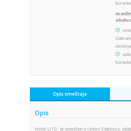
boravka
Aranž
obuhva
sme
izabran
noćenja
usl
boravka
Opis smeštaja
Opis
Hotel LITO je smešten u centru Edipsosa, udalje