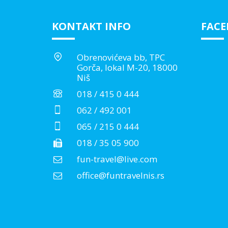
KONTAKT INFO
FAC
Obrenovićeva bb, TPC
Gorča, lokal M-20, 18000
Niš
018 / 415 0 444
062 / 492 001
065 / 215 0 444
018 / 35 05 900
fun-travel@live.com
office@funtravelnis.rs