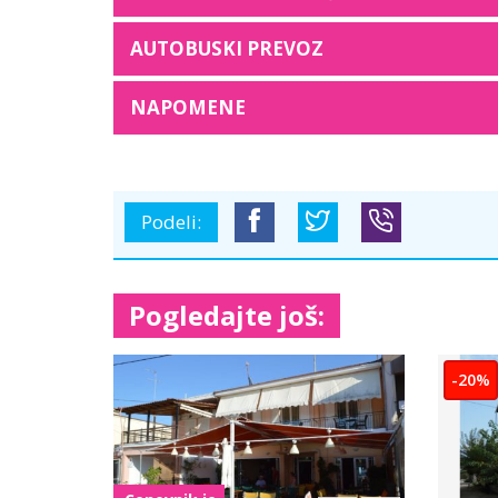
AUTOBUSKI PREVOZ
NAPOMENE
Podeli:
Pogledajte još:
-10%
-10%