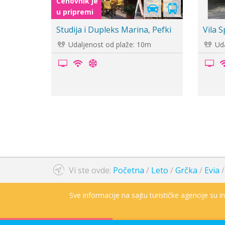
Vila Panorama, Pefki
Vila 
Udaljenost od plaže: 60m
Uda
Vi ste ovde:
Početna
/
Leto
/
Grčka
/
Evia
Sve informacije na sajtu turističke agencije su 