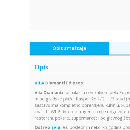
Opis smeštaja
Opis
VILA
Diamanti Edipsos
Vila Diamanti
se nalazi u centralnom delu Edip
m od gradske plaže. Raspolaže 1/2 i 1/3 studiji
sastavu ima kompletno opremljenu kuhinju, kupati
ima lift i WI-FI internet (agencija nije odgovorna
restorani, pekare, supermarket i od glavnog šet
Ostrvo
Evia
je u poslednjih nekoliko godina po