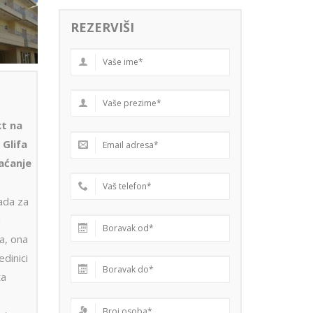
REZERVIŠI
kt na
 Glifa
laćanje
ada za
U
a, ona
dinici
ta