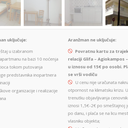
an uključuje:
Aranžman ne uključuje:
štaj u izabranom
Povratnu kartu za traje
/apartmanu na bazi 10 noćenja
relaciji Glifa – Agiokampos –
u iznosu od 15€ po osobi. P
tioca tokom putovanja
se vrši vodiču
uge predstavnika inopartnera
U cenu nije uračunata nakn
naciji
otpornost na klimatsku krizu. 
kove organizacije i realizacije
trenutku objavljivanja cenovnik
ana
iznosi 1,5€-2€ po smeštajnoj je
po danu, i plaća se na licu mes
vlasniku objekta;