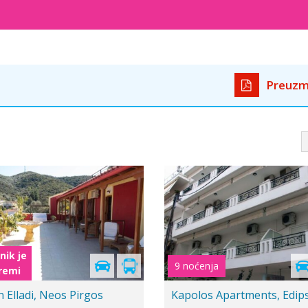
Preuzm
-20%
Elektra, Edipsos
Vila Athineon, Pefki