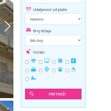
ini
Solun polazak iz Niša
Udaljenost od plaže:
Temišvar polazak iz Niša
Broj ležaja:
Ostalo:
PRETRAŽI