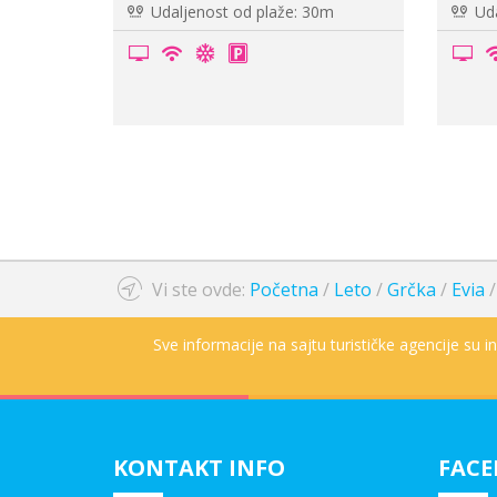
že: 200m
Udaljenost od plaže: 250m
Ud
Vi ste ovde:
Početna
/
Leto
/
Grčka
/
Evia
Sve informacije na sajtu turističke agencije su 
KONTAKT INFO
FAC