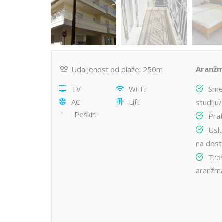
Aranžm
Udaljenost od plaže: 250m
TV
Wi-Fi
Sme
AC
Lift
studiju
Peškiri
Pra
Usl
na desti
Troš
aranžm