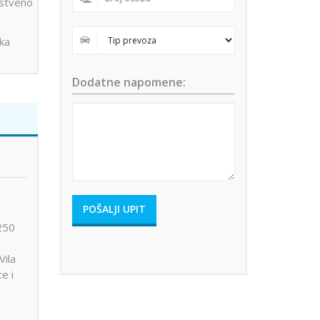
stveno
ika
Dodatne napomene:
 250
Vila
e i