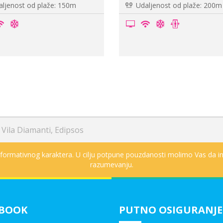
aljenost od plaže: 120m
Udaljenost od plaže: 200
/
Vila Diamanti, Edipsos
informativnog karaktera. U cilju potpune pouzdanosti molimo Vas da in
razumevanju.
EBOOK
PUTNO OSIGURANJE