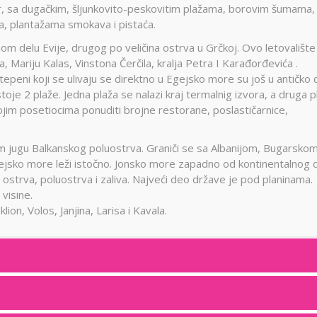
 sa dugačkim, šljunkovito-peskovitim plažama, borovim šumama,
, plantažama smokava i pistaća.
 delu Evije, drugog po veličina ostrva u Grčkoj. Ovo letovalište 
 Mariju Kalas, Vinstona Čerčila, kralja Petra I Karađorđevića .
peni koji se ulivaju se direktno u Egejsko more su još u antičko
toje 2 plaže. Jedna plaža se nalazi kraj termalnig izvora, a druga p
im posetiocima ponuditi brojne restorane, poslastičarnice,
 jugu Balkanskog poluostrva. Graniči se sa Albanijom, Bugarskom
jsko more leži istočno. Jonsko more zapadno od kontinentalnog 
strva, poluostrva i zaliva. Najveći deo države je pod planinama.
visine.
ion, Volos, Janjina, Larisa i Kavala.