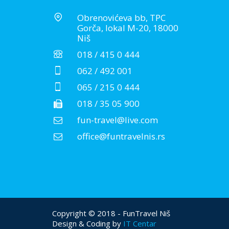
Obrenovićeva bb, TPC
Gorča, lokal M-20, 18000
Niš
018 / 415 0 444
062 / 492 001
065 / 215 0 444
018 / 35 05 900
fun-travel@live.com
office@funtravelnis.rs
Copyright © 2018 - FunTravel Niš
Design & Coding by
IT Centar