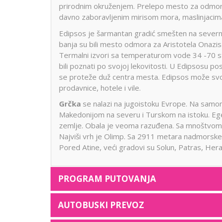
prirodnim okruženjem. Prelepo mesto za odmor,
davno zaboravljenim mirisom mora, maslinjacima
Edipsos je šarmantan gradić smešten na severnom
banja su bili mesto odmora za Aristotela Onazisa,
Termalni izvori sa temperaturom vode 34 -70 ste
bili poznati po svojoj lekovitosti. U Edipsosu pos
se proteže duž centra mesta. Edipsos može svoj
prodavnice, hotele i vile.
Grčka
se nalazi na jugoistoku Evrope. Na samom
Makedonijom na severu i Turskom na istoku. Ege
zemlje. Obala je veoma razuđena. Sa mnoštvom o
Najviši vrh je Olimp. Sa 2911 metara nadmorske 
Pored Atine, veći gradovi su Solun, Patras, Herakl
PROGRAM PUTOVANJA
AUTOBUSKI PREVOZ