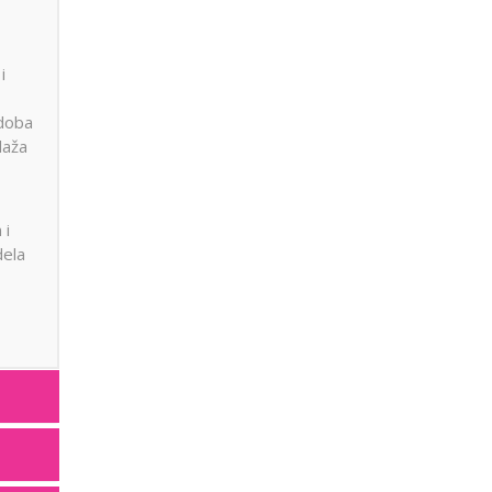
i
 doba
laža
 i
dela