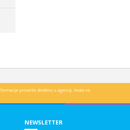
m
formacije proverite direktno u agenciji. Hvala na
NEWSLETTER