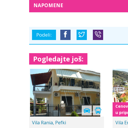
NAPOMENE
Podeli:
Pogledajte još:
-20%
s, Edipsos
Vila Miami, Edipsos
Vila 