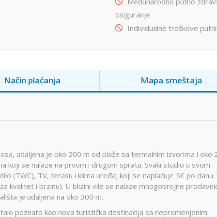
Međunarodno putno zdrav
osiguranje
Individualne troškove putn
Način plaćanja
Mapa smeštaja
sosa, udaljena je oko 200 m od plaže sa termalnim izvorima i oko
ma koji se nalaze na prvom i drugom spratu. Svaki studio u svom
lo (TWC), TV, terasu i klima uređaj koji se naplaćuje 5€ po danu. 
 za kvalitet i brzinu). U blizini vile se nalaze mnogobrojne prodavnic
ališta je udaljena na oko 300 m.
stalo poznato kao nova turistička destinacija sa nepromenjenim