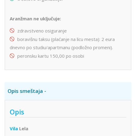
Aranžman ne uključuje:
zdravstveno osiguranje
boravišnu taksu (plaćanje na licu mesta): 2 eura
dnevno po studiu/apartmanu (podložno promeni).
peronsku kartu 150,00 po osobi
Opis smeštaja
Opis
Vila
Lela