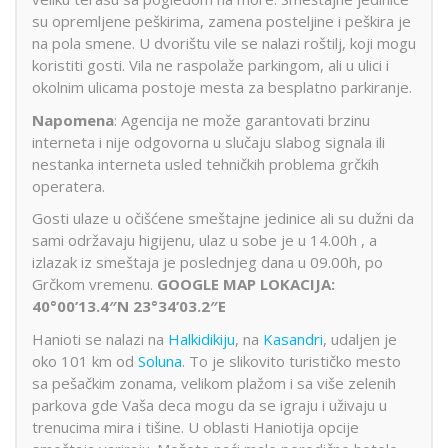
su opremljene peškirima, zamena posteljine i peškira je
na pola smene. U dvorištu vile se nalazi roštilj, koji mogu
koristiti gosti. Vila ne raspolaže parkingom, ali u ulici i
okolnim ulicama postoje mesta za besplatno parkiranje.
Napomena
: Agencija ne može garantovati brzinu
interneta i nije odgovorna u slučaju slabog signala ili
nestanka interneta usled tehničkih problema grčkih
operatera.
Gosti ulaze u očišćene smeštajne jedinice ali su dužni da
sami održavaju higijenu, ulaz u sobe je u 14.00h , a
izlazak iz smeštaja je poslednjeg dana u 09.00h, po
Grčkom vremenu.
GOOGLE MAP LOKACIJA:
40°00’13.4″N 23°34’03.2″E
Hanioti se nalazi na
Halkidikiju
, na
Kasandri
, udaljen je
oko 101 km od
Soluna
. To je slikovito turističko mesto
sa pešačkim zonama, velikom plažom i sa više zelenih
parkova gde Vaša deca mogu da se igraju i uživaju u
trenucima mira i tišine. U oblasti Haniotija opcije