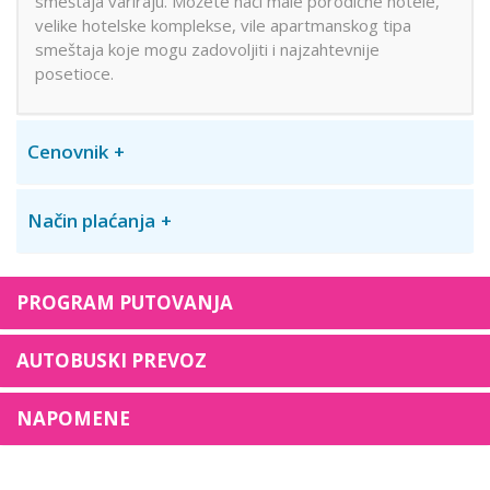
smeštaja variraju. Možete naći male porodične hotele,
velike hotelske komplekse, vile apartmanskog tipa
smeštaja koje mogu zadovoljiti i najzahtevnije
posetioce.
Cenovnik
Način plaćanja
PROGRAM PUTOVANJA
AUTOBUSKI PREVOZ
NAPOMENE