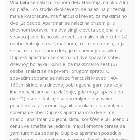
Vila Lela
se nalazi u mirnom delu Haniotija, na oko 70m
od plaže. Eco studio dvokrevetni se nalazi na prizemlju,
manje kvadrature, ima francuski krevet, za maksimalno
dve (2) osobe. Apartman se nalazi na prizemlju, u
dnevnom boravku ima dva singl kreveta spojena, a u
spavaćoj sobi francuski krevet, za maksimalno četiri (4)
osobe, kuhinju sa veš mašinom, a izlaz na terasu, koja
se nalazi u dvorišnom delu, je iz dnevnog boravka.
Dupleks apartman se sastoji od dve spavaće sobe,
dnevnog boravka i kuhinje, za maksimalno šest (6)
osoba, i nalazi se na prvom i drugom spratu. U
spavaćim sobama se nalaze francuski kreveti 140-
160cm širine, a u dnevnoj sobi ugaona garnitura koja
ima mehanizam na razvlačenje, gde mogu spavati do
dve (2) osobe. Kuhinje su opremljene osnovnim
posuđem za pripremu laganih obroka,nije dozvoljeno
spremanje ribe. Dupleks apartman ima dve klime,
studio i apartman po jednu klimu, korišćenje uključeno u
cenu Sve smeštajne jedinice imaju komotne terase sa
garniturom za sedenje. Dupleks apartman poseduje
veliku terasu sa pogledom na more. Smeštajne jedinice