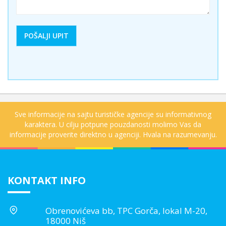
Sve informacije na sajtu turističke agencije su informativnog
karaktera. U cilju potpune pouzdanosti molimo Vas da
informacije proverite direktno u agenciji. Hvala na razumevanju.
KONTAKT INFO
Obrenovićeva bb, TPC Gorča, lokal M-20,
18000 Niš