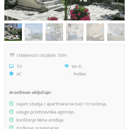
Udaljenost od plaže: 50m
TV
Wi-Fi
AC
Peškiri
Aranžman uključuje:
najam studija / apartmana na bazi 10 noćenja,
usluge predstavnika agencije,
korišćenje klima uređaja
troškove organizacije.