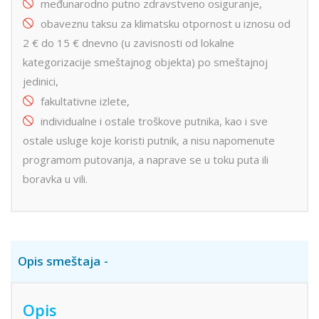
međunarodno putno zdravstveno osiguranje,
obaveznu taksu za klimatsku otpornost u iznosu od
2 € do 15 € dnevno (u zavisnosti od lokalne
kategorizacije smeštajnog objekta) po smeštajnoj
jedinici,
fakultativne izlete,
individualne i ostale troškove putnika, kao i sve
ostale usluge koje koristi putnik, a nisu napomenute
programom putovanja, a naprave se u toku puta ili
boravka u vili.
Opis smeštaja
Opis