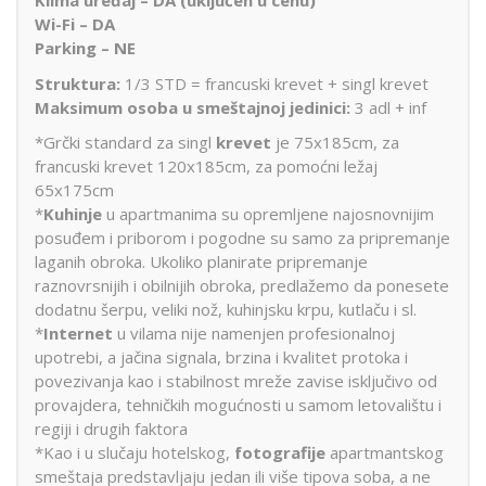
Klima uređaj – DA (uključen u cenu)
Wi-Fi – DA
Parking – NE
Struktura:
1/3 STD = francuski krevet + singl krevet
Maksimum osoba u smeštajnoj jedinici:
3 adl + inf
*Grčki standard za singl
krevet
je 75x185cm, za
francuski krevet 120x185cm, za pomoćni ležaj
65x175cm
*
Kuhinje
u apartmanima su opremljene najosnovnijim
posuđem i priborom i pogodne su samo za pripremanje
laganih obroka. Ukoliko planirate pripremanje
raznovrsnijih i obilnijih obroka, predlažemo da ponesete
dodatnu šerpu, veliki nož, kuhinjsku krpu, kutlaču i sl.
*
Internet
u vilama nije namenjen profesionalnoj
upotrebi, a jačina signala, brzina i kvalitet protoka i
povezivanja kao i stabilnost mreže zavise isključivo od
provajdera, tehničkih mogućnosti u samom letovalištu i
regiji i drugih faktora
*Kao i u slučaju hotelskog,
fotografije
apartmantskog
smeštaja predstavljaju jedan ili više tipova soba, a ne