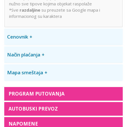
nužno sve tipove kojima objekat raspolaže
*Sve
razdaljine
su preuzete sa Google mapa i
informacionog su karaktera
Cenovnik
Način plaćanja
Mapa smeštaja
PROGRAM PUTOVANJA
AUTOBUSKI PREVOZ
NAPOMENE