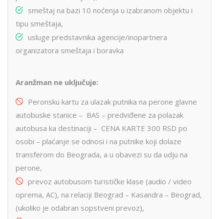
smeštaj na bazi 10 noćenja u izabranom objektu i
tipu smeštaja,
usluge predstavnika agencije/inopartnera
organizatora smeštaja i boravka
Aranžman ne uključuje:
Peronsku kartu za ulazak putnika na perone glavne
autobuske stanice – BAS – predviđene za polazak
autobusa ka destinaciji – CENA KARTE 300 RSD po
osobi – plaćanje se odnosi i na putnike koji dolaze
transferom do Beograda, a u obavezi su da udju na
perone,
prevoz autobusom turističke klase (audio / video
oprema, AC), na relaciji Beograd – Kasandra – Beograd,
(ukoliko je odabran sopstveni prevoz),