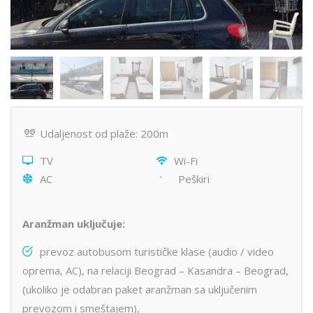
Udaljenost od plaže: 200m
TV
Wi-Fi
AC
Peškiri
Aranžman uključuje:
prevoz autobusom turističke klase (audio / video
oprema, AC), na relaciji Beograd – Kasandra – Beograd,
(ukoliko je odabran paket aranžman sa uključenim
prevozom i smeštajem),