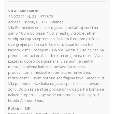
VILA EMMENIDIS
40.075711N, 23.447787E
Adresa: Fillipou, 63077, Kalithea
Vila Emmenidis se nalazi u glavnoj pešačkoj zoni i na
samo 100m od plaže. Nudi smeštaj u trokrevetnim
studijima koji su opremljeni čajnom kuhinjom (rešo sa
dve grejne ploče) sa frižiderom, kupatilom sa tuš
kadom, klima uređajem i TV-om. Svi studiji se nalaze na
prvom spratu i pružaju direktan pogled na more. Vila je
izuzetno dobro pozicionirana, u samom je centru
mesta, okružena kafeima, poslastičarnicama,
prodavnicama mešovite robe, supermarketima,
restoranima, i svim ostalim sadržajima koje Kalitea nudi.
Vila poseduje izlaz kako na glavni put tako i na pešačku
zonu. Do plaže se stiže prolaskom kroz park u kome se
nalaze stepenice koje vode direktno na plažu ispred
hotela Ammon Zeus.
Peškiri – NE