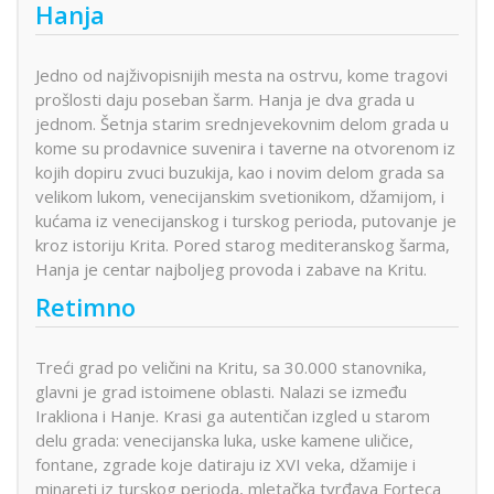
Hanja
Jedno od najživopisnijih mesta na ostrvu, kome tragovi
prošlosti daju poseban šarm. Hanja je dva grada u
jednom. Šetnja starim srednjevekovnim delom grada u
kome su prodavnice suvenira i taverne na otvorenom iz
kojih dopiru zvuci buzukija, kao i novim delom grada sa
velikom lukom, venecijanskim svetionikom, džamijom, i
kućama iz venecijanskog i turskog perioda, putovanje je
kroz istoriju Krita. Pored starog mediteranskog šarma,
Hanja je centar najboljeg provoda i zabave na Kritu.
Retimno
Treći grad po veličini na Kritu, sa 30.000 stanovnika,
glavni je grad istoimene oblasti. Nalazi se između
Irakliona i Hanje. Krasi ga autentičan izgled u starom
delu grada: venecijanska luka, uske kamene uličice,
fontane, zgrade koje datiraju iz XVI veka, džamije i
minareti iz turskog perioda, mletačka tvrđava Forteca