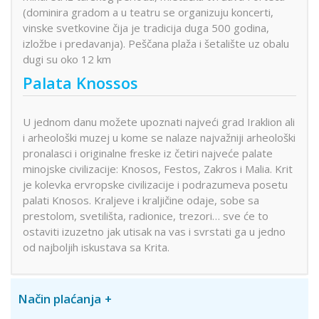
(dominira gradom a u teatru se organizuju koncerti,
vinske svetkovine čija je tradicija duga 500 godina,
izložbe i predavanja). Peščana plaža i šetalište uz obalu
dugi su oko 12 km
Palata Knossos
U jednom danu možete upoznati najveći grad Iraklion ali
i arheološki muzej u kome se nalaze najvažniji arheološki
pronalasci i originalne freske iz četiri najveće palate
minojske civilizacije: Knosos, Festos, Zakros i Malia. Krit
je kolevka ervropske civilizacije i podrazumeva posetu
palati Knosos. Kraljeve i kraljičine odaje, sobe sa
prestolom, svetilišta, radionice, trezori… sve će to
ostaviti izuzetno jak utisak na vas i svrstati ga u jedno
od najboljih iskustava sa Krita.
Način plaćanja