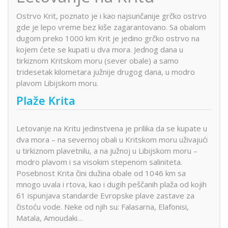
Ostrvo Krit, poznato je i kao najsunčanije grčko ostrvo
gde je lepo vreme bez kiše zagarantovano. Sa obalom
dugom preko 1000 km Krit je jedino grčko ostrvo na
kojem ćete se kupati u dva mora. Jednog dana u
tirkiznom Kritskom moru (sever obale) a samo
tridesetak kilometara južnije drugog dana, u modro
plavom Libijskom moru.
Plaže Krita
Letovanje na Kritu jedinstvena je prilika da se kupate u
dva mora – na severnoj obali u Kritskom moru uživajući
u tirkiznom plavetnilu, a na južnoj u Libijskom moru –
modro plavom i sa visokim stepenom saliniteta.
Posebnost Krita čini dužina obale od 1046 km sa
mnogo uvala i rtova, kao i dugih peščanih plaža od kojih
61 ispunjava standarde Evropske plave zastave za
čistoću vode. Neke od njih su: Falasarna, Elafonisi,
Matala, Amoudaki…