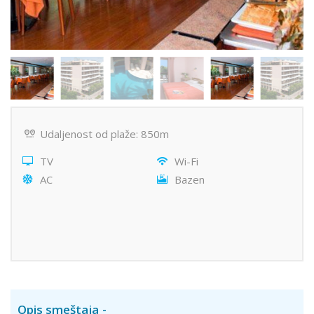
Udaljenost od plaže: 850m
TV
Wi-Fi
AC
Bazen
Opis smeštaja