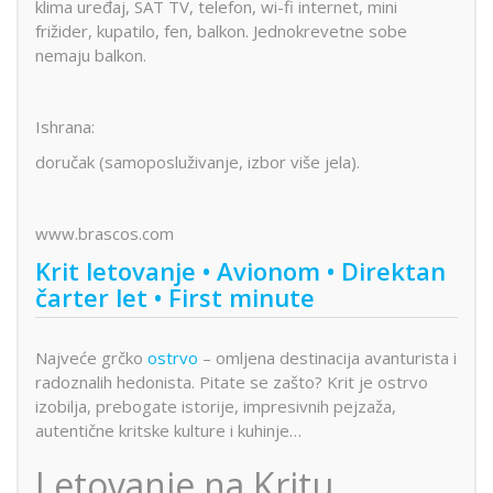
klima uređaj, SAT TV, telefon, wi-fi internet, mini
frižider, kupatilo, fen, balkon. Jednokrevetne sobe
nemaju balkon.
Ishrana:
doručak (samoposluživanje, izbor više jela).
www.brascos.com
Krit letovanje • Avionom • Direktan
čarter let • First minute
Najveće grčko
ostrvo
– omljena destinacija avanturista i
radoznalih hedonista. Pitate se zašto? Krit je ostrvo
izobilja, prebogate istorije, impresivnih pejzaža,
autentične kritske kulture i kuhinje…
Letovanje na Kritu