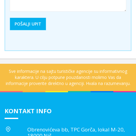
Sve informacije na sajtu turističke agencije su informativnog
karaktera. U cilju potpune pouzdanosti molimo Vas da
informacije proverite direktno u agenciji. Hvala na razumevanju.
KONTAKT INFO
Obrenovićeva bb, TPC Gorča, lokal M-20,
18000 Niš