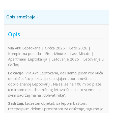
Opis smeštaja
Opis
Vila Akti Leptokaria | Grčka 2026 | Leto 2026 |
Kompletna ponuda | First Minute | Last Minute |
Apartmani Leptokarija | Letovanje 2026 | Letovanje u
Grčkoj
Lokacija:
Vila Akti Leptokaria, deli samo jedan red kuća
od plaže, što je izdvaja kao sjajan izbor smeštaja u
dobro znanoj Leptokariji . Nalazi se na 100 m od plaže,
u mirnom delu dinamičnog letovališta, u isto vreme sa
svim sadržajima na „dohvat ruke“.
Sadržaji:
Izuzetan objekat, sa lepom baštom,
recepcijskim delom i prostorom za druženje, sigurno je