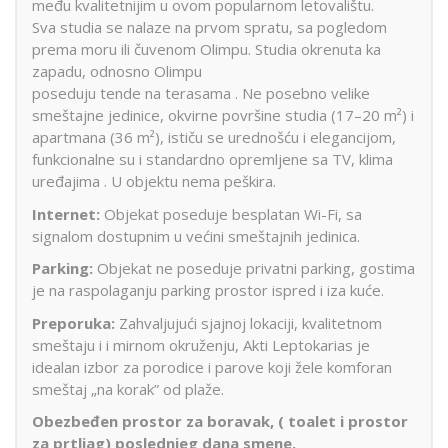
među kvalitetnijim u ovom popularnom letovalištu.
Sva studia se nalaze na prvom spratu, sa pogledom
prema moru ili čuvenom Olimpu. Studia okrenuta ka
zapadu, odnosno Olimpu
poseduju tende na terasama . Ne posebno velike
smeštajne jedinice, okvirne površine studia (17–20 m²) i
apartmana (36 m²), ističu se urednošću i elegancijom,
funkcionalne su i standardno opremljene sa TV, klima
uređajima . U objektu nema peškira.
Internet:
Objekat poseduje besplatan Wi-Fi, sa
signalom dostupnim u većini smeštajnih jedinica.
Parking:
Objekat ne poseduje privatni parking, gostima
je na raspolaganju parking prostor ispred i iza kuće.
Preporuka:
Zahvaljujući sjajnoj lokaciji, kvalitetnom
smeštaju i i mirnom okruženju, Akti Leptokarias je
idealan izbor za porodice i parove koji žele komforan
smeštaj „na korak” od plaže.
Obezbeđen prostor za boravak, ( toalet i prostor
za prtljag) poslednjeg dana smene.