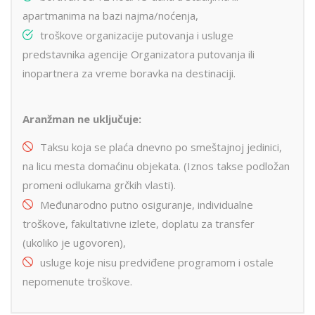
apartmanima na bazi najma/noćenja,
troškove organizacije putovanja i usluge
predstavnika agencije Organizatora putovanja ili
inopartnera za vreme boravka na destinaciji.
Aranžman ne uključuje:
Taksu koja se plaća dnevno po smeštajnoj jedinici,
na licu mesta domaćinu objekata. (Iznos takse podložan
promeni odlukama grčkih vlasti).
Međunarodno putno osiguranje, individualne
troškove, fakultativne izlete, doplatu za transfer
(ukoliko je ugovoren),
usluge koje nisu predviđene programom i ostale
nepomenute troškove.