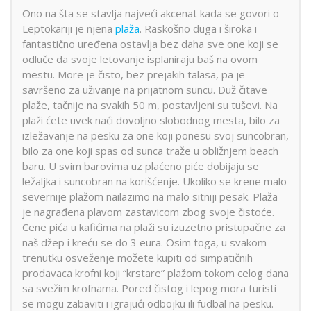
Ono na šta se stavlja najveći akcenat kada se govori o
Leptokariji je njena
plaža
. Raskošno duga i široka i
fantastično uređena ostavlja bez daha sve one koji se
odluče da svoje letovanje isplaniraju baš na ovom
mestu. More je čisto, bez prejakih talasa, pa je
savršeno za uživanje na prijatnom suncu. Duž čitave
plaže, tačnije na svakih 50 m, postavljeni su tuševi. Na
plaži ćete uvek naći dovoljno slobodnog mesta, bilo za
izležavanje na pesku za one koji ponesu svoj suncobran,
bilo za one koji spas od sunca traže u obližnjem beach
baru. U svim barovima uz plaćeno piće dobijaju se
ležaljka i suncobran na korišćenje. Ukoliko se krene malo
severnije plažom nailazimo na malo sitniji pesak. Plaža
je nagrađena plavom zastavicom zbog svoje čistoće.
Cene pića u kafićima na plaži su izuzetno pristupačne za
naš džep i kreću se do 3 eura. Osim toga, u svakom
trenutku osveženje možete kupiti od simpatičnih
prodavaca krofni koji “krstare” plažom tokom celog dana
sa svežim krofnama. Pored čistog i lepog mora turisti
se mogu zabaviti i igrajući odbojku ili fudbal na pesku.