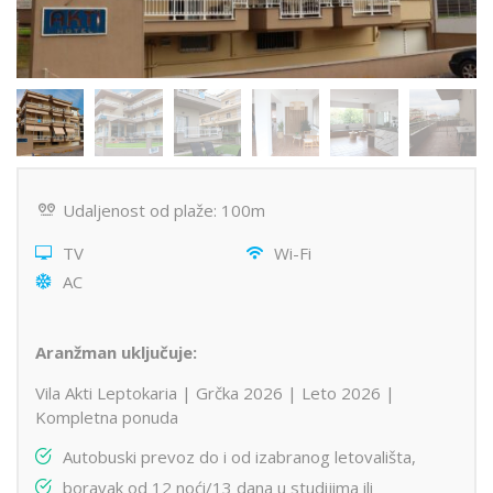
Udaljenost od plaže: 100m
TV
Wi-Fi
AC
Aranžman uključuje:
Vila Akti Leptokaria | Grčka 2026 | Leto 2026 |
Kompletna ponuda
Autobuski prevoz do i od izabranog letovališta,
boravak od 12 noći/13 dana u studijima ili