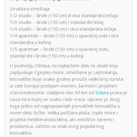
Struktura smeštaja
1/2 studio – široki (150 cm) ili dva standardna ležaja
1/3 studio – široki (150 cm) i standardni ležaj
1/4 studio – široki (150 cm) i dva standardna ležaja
1/4 apartman – široki (150 cm) u spavaćoj sobi i dva
standardna u kuhinji
1/5 apartman – široki (150 cm) u spavaćoj sobi,
standardni i široki (150 cm) u kuhinji
U podnožju Olimpa, na najlepšem delu te obale koju
zapljuskuje Egejsko more, smeštena je Leptokarija,
letovalište koje svake godine privuče veliki broj turista
iz cele Evrope prelepim morem, šarmom i prijatnim
starosedeocima. Udaljena oko 90 km od
Soluna
prava je
oaza mira kojoj se svako rado vraća. Upravo je zbog
toga jedno od najpopularnijih porodičnih letovališta u
ovom delu Grčke. Velika peščana plaža, toplo more i
prijatna mediteranska klima, ali i mnoštvo taverni i
prodavnica, zaštitni su znak ovog popularnog
letovališta.