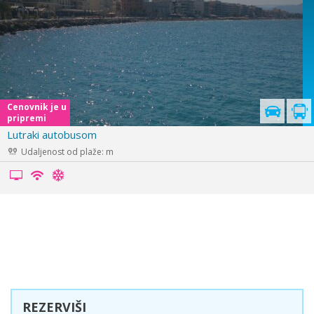
u
s
Lutraki avionom iz Beograda
Udaljenost od plaže: m
REZERVIŠI