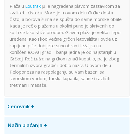
Plaža u
Loutraki
ju je nagrađena plavom zastavicom za
kvalitet i čistoću. More je u ovom delu Grčke dosta
čisto, a borova šuma se spušta do same morske obale.
Kada je reč o plažama u okolini puno je skrivenih do
kojih se lako stiže brodom. Glavna plaža je velika i lepo
uređena. Kao i kod većine grčkih letovališta i ovde uz
kupljeno piće dobijete suncobran i ležaljku na
korišćenje.Ovaj grad – banja jedna je od najstarijih u
Grčkoj. Reč
Lutro
na grčkom znači kupatilo, pa je zbog
termalnih izvora gradić i dobio naziv. U ovom delu
Peloponeza na raspolaganju su Vam bazeni sa
izvorskom vodom, turska kupatila, saune i različiti
tretmani i masaže.
Cenovnik
Način plaćanja