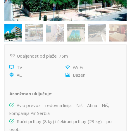
Udaljenost od plaže: 75m
TV
Wi-Fi
AC
Bazen
Aranžman uključuje:
Avio prevoz – redovna linija – Niš – Atina – Niš,
kompanija Air Serbia
Ručni prtljag (8 kg) i čekirani prtljag (23 kg) – po
osobi,