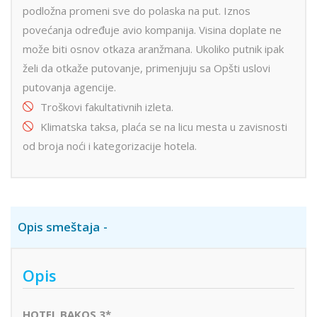
podložna promeni sve do polaska na put. Iznos
povećanja određuje avio kompanija. Visina doplate ne
može biti osnov otkaza aranžmana. Ukoliko putnik ipak
želi da otkaže putovanje, primenjuju sa Opšti uslovi
putovanja agencije.
Troškovi fakultativnih izleta.
Klimatska taksa, plaća se na licu mesta u zavisnosti
od broja noći i kategorizacije hotela.
Opis smeštaja
Opis
HOTEL BAKOS 3*