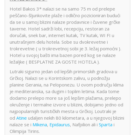
Hotel Bakos 3* nalazi se na samo 75 m od prelepe
peščano-šljunkovite plaže i odlično pozicioniran budući
da se u samoj blizini nalaze prodavnice i čuvene grčke
taverne. Hotel sadrži lobi, recepciju, restoran za
doručak, snek bar, internet kutak, TV kutak, WI FI u
unutrašnjem delu hotela. Sobe su dvokrevetne i
trokrevetne ( u trokrevetnoj sobi je 3. ležaj pomoćni ).
Hotel u svojoj bašti ima bazen pored kog se nalaze
ležaljke ( BESPLATNE ZA GOSTE HOTELA ).
Lutraki sigurno jedan od lepših primorskih gradova u
Grčkoj. Nalazi se u Korintskom zalivu, u podnožju
planine Gerania, na Peloponezu. U ovom području klima
je mediteranska, sa dugim i toplim letima. Kada tome
dodamo prelepo more sa još lepšim plažama, prelepo
okruženje i termalne izvore u blizini, dobijamo jedno od
najpopularnijih turističkih mesta u Grčkoj. Loutraki je
od
Atine
udaljen nekih 80 kilometara, a u njegovoj blizini
nalaze se i
Mikena
,
Epidaurus
, Nafpilion ali i
Sparta
i
Olimpija Tirins.