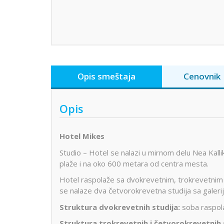
Opis smeštaja
Cenovnik
Opis
Hotel Mikes
Studio – Hotel se nalazi u mirnom delu Nea Kall
plaže i na oko 600 metara od centra mesta.
Hotel raspolaže sa dvokrevetnim, trokrevetnim 
se nalaze dva četvorokrevetna studija
sa galeri
Struktura dvokrevetnih studija:
soba raspolaž
Struktura trokrevetnih i četvorokrevetnih 