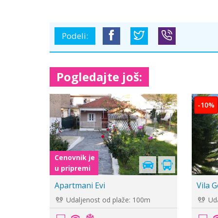
Podeli:
Pogledajte još:
-10%
-10%
Apartmani Park
Apart
Udaljenost od plaže: 80m
Uda