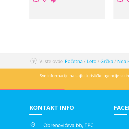
Vi ste ovde:
Početna
/
Leto
/
Grčka
/
Nea K
Sve informacije na sajtu turističke agencije su 
KONTAKT INFO
FAC
Obrenovićeva bb, TPC