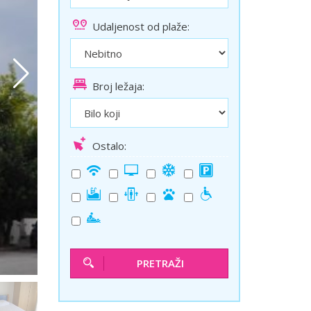
ini
Solun polazak iz Niša
Udaljenost od plaže:
Temišvar polazak iz Niša
Broj ležaja:
Ostalo:
PRETRAŽI