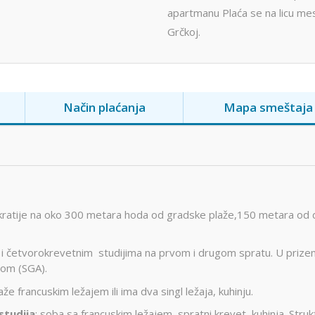
apartmanu Plaća se na licu me
Grčkoj.
Način plaćanja
Mapa smeštaja
ikratije na oko 300 metara hoda od gradske plaže,150 metara od d
i četvorokrevetnim studijima na prvom i drugom spratu. U prize
jom (SGA).
e francuskim ležajem ili ima dva singl ležaja, kuhinju.
studija
: soba sa francuskim ležajem, spratni krevet, kuhinja. Struk