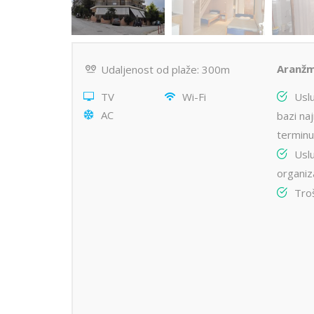
Aranžm
Udaljenost od plaže: 300m
TV
Wi-Fi
Usl
AC
bazi na
terminu
Usl
organiz
Tro