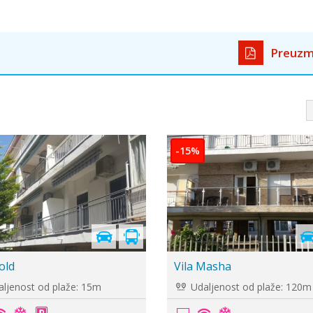
Preuzm
Cenovnik je
u pripremi
mani Ela
Apartman Avge
ljenost od plaže: 100m
Udaljenost od plaže: 90m