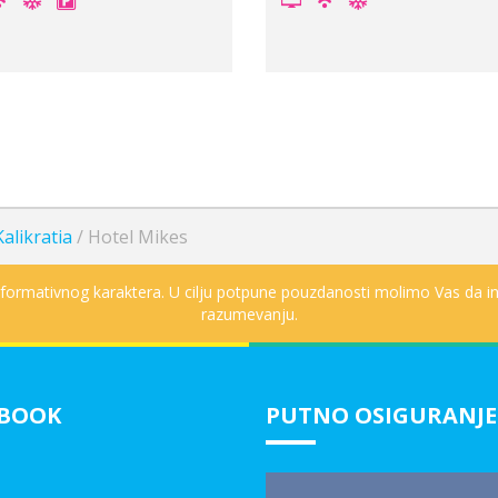
alikratia
/
Hotel Mikes
informativnog karaktera. U cilju potpune pouzdanosti molimo Vas da in
razumevanju.
EBOOK
PUTNO OSIGURANJE