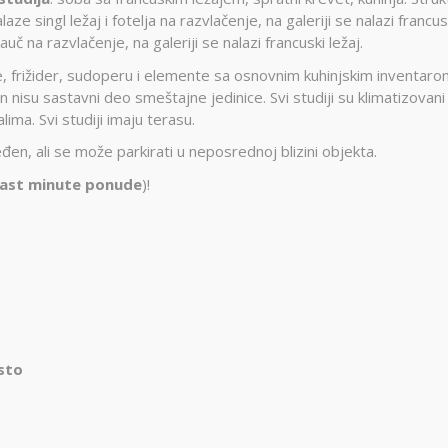
aze singl ležaj i fotelja na razvlačenje, na galeriji se nalazi francus
auč na razvlačenje, na galeriji se nalazi francuski ležaj.
e, frižider, sudoperu i elemente sa osnovnim kuhinjskim inventaro
un nisu sastavni deo smeštajne jedinice. Svi studiji su klimatizovani 
ima. Svi studiji imaju terasu.
đen, ali se može parkirati u neposrednoj blizini objekta.
last minute ponude
)!
sto