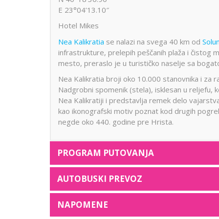
E 23°04’13.10″
Hotel Mikes
Nea Kalikratia
se nalazi na svega 40 km od
Solu
infrastrukture, prelepih peščanih plaža i čistog 
mesto, preraslo je u turističko naselje sa bo
Nea Kalikratia broji oko 10.000 stanovnika i za
Nadgrobni spomenik (stela), isklesan u reljefu, k
Nea Kalikratiji i predstavlja remek delo vajarst
kao ikonografski motiv poznat kod drugih pogreb
negde oko 440. godine pre Hrista.
PROGRAM PUTOVANJA
AUTOBUSKI PREVOZ
NAPOMENE