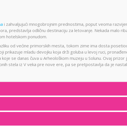
na
i zahvaljujući mnogobrojnim prednostima, poput veoma razvije
mora, predstavlja odličnu destinaciju za letovanje. Nekada malo ri
gatom hotelskom ponudom.
 razliku od većine primorskih mesta, tokom zime ima dosta posetio
oji prikazuje mladu devojku koja drži goluba u levoj ruci, pronađen
va koje se danas čuva u Arheološkom muzeju u Solunu. Ovaj prizor 
nih stela iz V veka pre nove ere, pa se pretpostavlja da je nasta