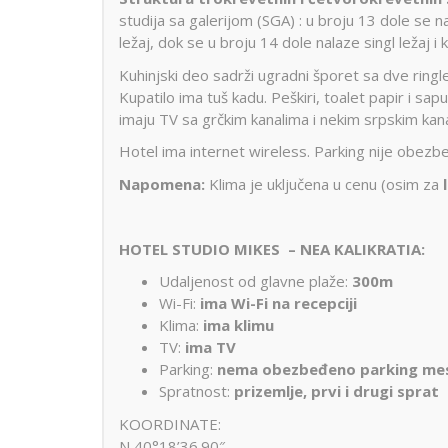
studija sa galerijom (SGA) : u broju 13 dole se nal
ležaj, dok se u broju 14 dole nalaze singl ležaj i k
Kuhinjski deo sadrži ugradni šporet sa dve ringl
Kupatilo ima tuš kadu. Peškiri, toalet papir i sap
imaju TV sa grčkim kanalima i nekim srpskim kanal
Hotel ima internet wireless. Parking nije obezbe
Napomena:
Klima je uključena u cenu (osim za
HOTEL STUDIO MIKES – NEA KALIKRATIA:
Udaljenost od glavne plaže:
300m
Wi-Fi:
ima Wi-Fi na recepciji
Klima:
ima klimu
TV:
ima TV
Parking:
nema obezbeđeno parking me
Spratnost:
prizemlje, prvi i drugi sprat
KOORDINATE:
N 40°18’36.90″