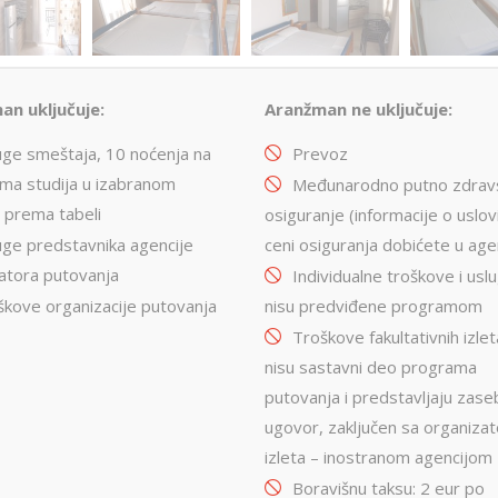
an uključuje:
Aranžman ne uključuje:
uge smeštaja, 10 noćenja na
Prevoz
jma studija u izabranom
Međunarodno putno zdrav
 prema tabeli
osiguranje (informacije o uslov
uge predstavnika agencije
ceni osiguranja dobićete u agen
atora putovanja
Individualne troškove i usl
škove organizacije putovanja
nisu predviđene programom
Troškove fakultativnih izlet
nisu sastavni deo programa
putovanja i predstavljaju zas
ugovor, zaključen sa organiza
izleta – inostranom agencijom
Boravišnu taksu: 2 eur po