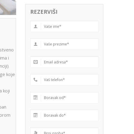
REZERVIŠI
stveno
ima i
ciji)
uge koje
a koji
eban
torom