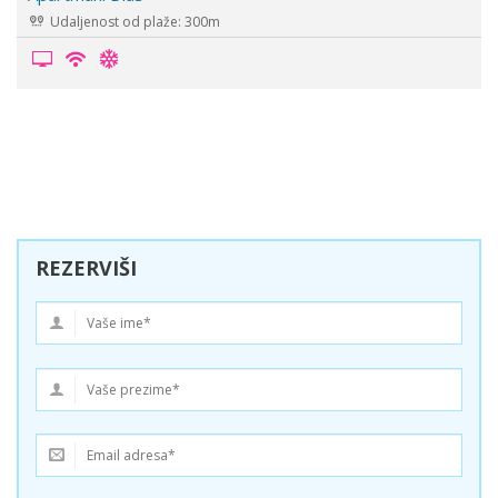
0m
Udaljenost od plaže: 0m
REZERVIŠI