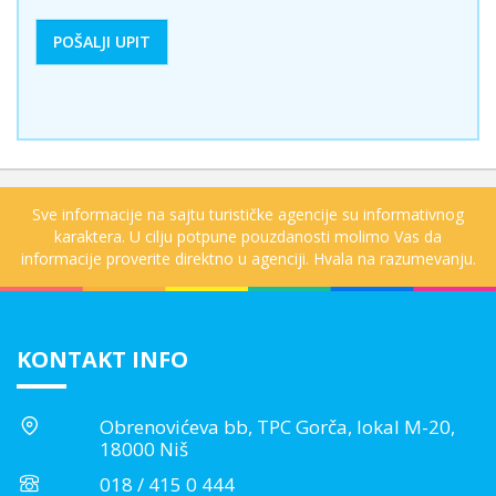
Sve informacije na sajtu turističke agencije su informativnog
karaktera. U cilju potpune pouzdanosti molimo Vas da
informacije proverite direktno u agenciji. Hvala na razumevanju.
KONTAKT INFO
Obrenovićeva bb, TPC Gorča, lokal M-20,
18000 Niš
018 / 415 0 444