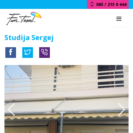
065 / 215 0 444
018 / 415 0 444
Studija Sergej