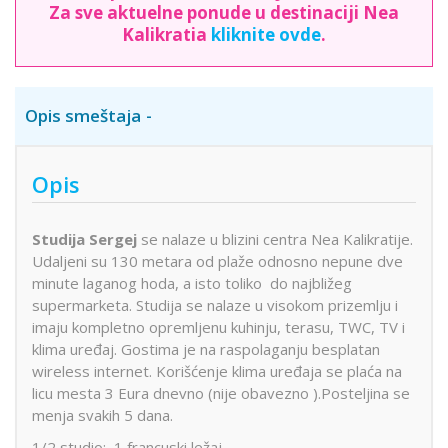
Za sve aktuelne ponude u destinaciji Nea
Kalikratia
kliknite ovde
.
Opis smeštaja
Opis
Studija Sergej
se nalaze u blizini centra Nea Kalikratije.
Udaljeni su 130 metara od plaže odnosno nepune dve
minute laganog hoda, a isto toliko do najbližeg
supermarketa. Studija se nalaze u visokom prizemlju i
imaju kompletno opremljenu kuhinju, terasu, TWC, TV i
klima uređaj. Gostima je na raspolaganju besplatan
wireless internet. Korišćenje klima uređaja se plaća na
licu mesta 3 Eura dnevno (nije obavezno ).Posteljina se
menja svakih 5 dana.
1/2 studio: 1 francuski ležaj