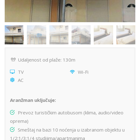
Udaljenost od plaže: 130m
TV
Wi-Fi
AC
Aranžman uključuje:
Prevoz turističkim autobusom (klima, audio/video
oprema)
Smeštaj na bazi 10 noćenja u izabranom objektu u
1/2;1/3;1/4 studijima/apartmanima