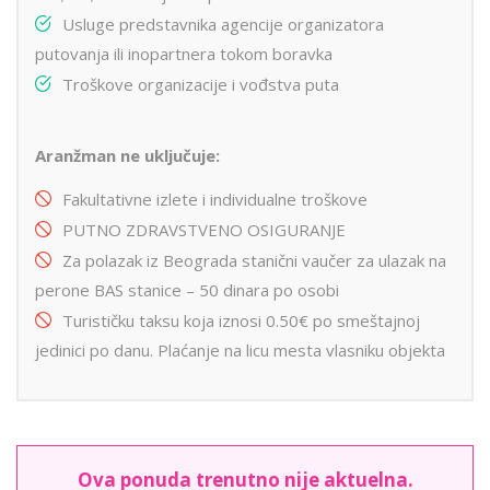
Usluge predstavnika agencije organizatora
putovanja ili inopartnera tokom boravka
Troškove organizacije i vođstva puta
Aranžman ne uključuje:
Fakultativne izlete i individualne troškove
PUTNO ZDRAVSTVENO OSIGURANJE
Za polazak iz Beograda stanični vaučer za ulazak na
perone BAS stanice – 50 dinara po osobi
Turističku taksu koja iznosi 0.50€ po smeštajnoj
jedinici po danu. Plaćanje na licu mesta vlasniku objekta
Ova ponuda trenutno nije aktuelna.