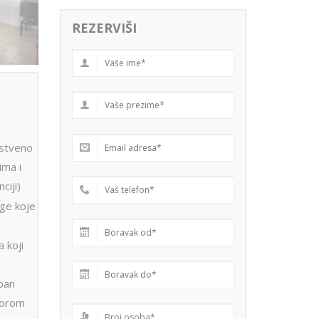
REZERVIŠI
stveno
ima i
ciji)
uge koje
a koji
eban
torom