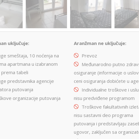
an uključuje:
Aranžman ne uključuje:
uge smeštaja, 10 noćenja na
Prevoz
jma apartmana u izabranom
Međunarodno putno zdrav
 prema tabeli
osiguranje (informacije o uslov
uge predstavnika agencije
ceni osiguranja dobićete u agen
atora putovanja
Individualne troškove i usl
škove organizacije putovanja
nisu predviđene programom
Troškove fakultativnih izlet
nisu sastavni deo programa
putovanja i predstavljaju zas
ugovor, zaključen sa organiza