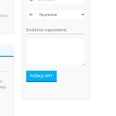
sta u
Dodatne napomene:
i
mlju
e