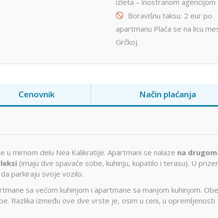
izleta – inostranom agencijom
Boravišnu taksu: 2 eur po
apartmanu Plaća se na licu me
Grčkoj.
Cenovnik
Način plaćanja
e u mirnom delu Nea Kalikratije. Apartmani se nalaze
na drugom 
leksi
(imaju dve spavaće sobe, kuhinju, kupatilo i terasu). U prize
da parkiraju svoje vozilo.
partmane sa većom kuhinjom i apartmane sa manjom kuhinjom. Ob
e. Razlika između ove dve vrste je, osim u ceni, u opremljenosti