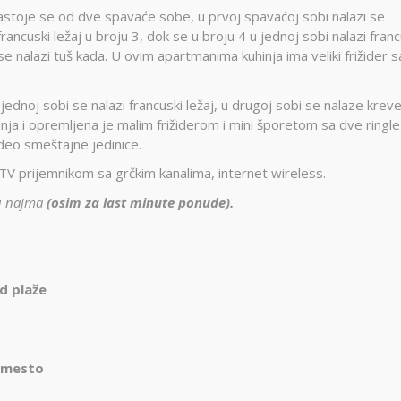
sastoje se od dve spavaće sobe, u prvoj spavaćoj sobi nalazi se
francuski ležaj u broju 3, dok se u broju 4 u jednoj sobi nalazi franc
u se nalazi tuš kada. U ovim apartmanima kuhinja ima veliki frižider s
u jednoj sobi se nalazi francuski ležaj, u drugoj sobi se nalaze kreve
nja i opremljena je malim frižiderom i mini šporetom sa dve ringle 
i deo smeštajne jedinice.
TV prijemnikom sa grčkim kanalima, internet wireless.
nu najma
(osim za last minute ponude).
d plaže
 mesto