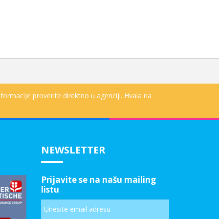
formacije proverite direktno u agenciji. Hvala na
NEWSLETTER
Prijavite se na našu mailing
listu