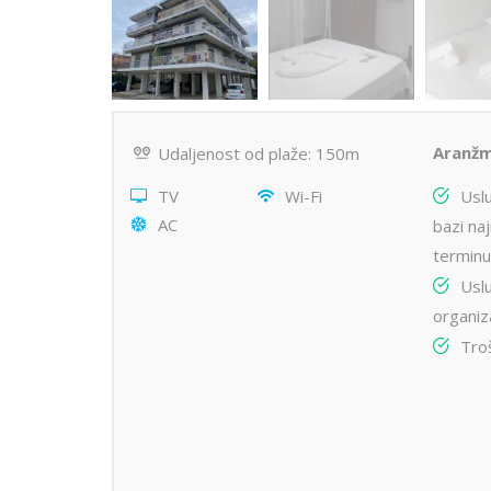
Aranžm
Udaljenost od plaže: 150m
TV
Wi-Fi
Usl
AC
bazi na
terminu
Usl
organiz
Tro