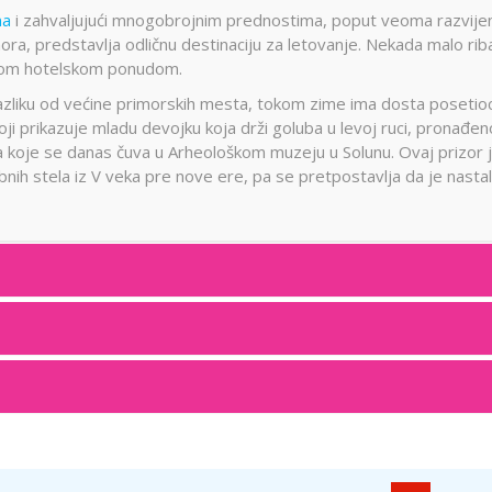
na
i zahvaljujući mnogobrojnim prednostima, poput veoma razvije
mora, predstavlja odličnu destinaciju za letovanje. Nekada malo ri
gatom hotelskom ponudom.
 razliku od većine primorskih mesta, tokom zime ima dosta posetio
oji prikazuje mladu devojku koja drži goluba u levoj ruci, pronađen
va koje se danas čuva u Arheološkom muzeju u Solunu. Ovaj prizor 
nih stela iz V veka pre nove ere, pa se pretpostavlja da je nasta