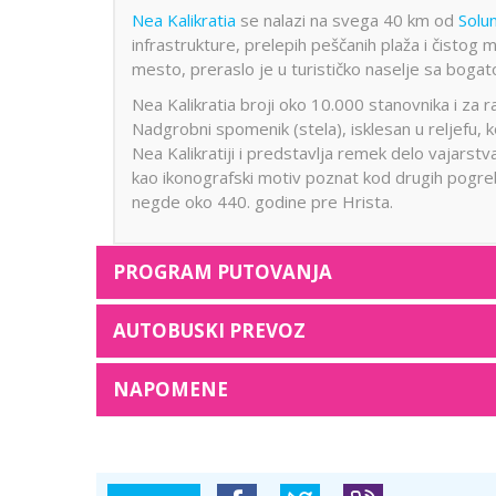
Nea Kalikratia
se nalazi na svega 40 km od
Solu
infrastrukture, prelepih peščanih plaža i čistog 
mesto, preraslo je u turističko naselje sa bo
Nea Kalikratia broji oko 10.000 stanovnika i za
Nadgrobni spomenik (stela), isklesan u reljefu, k
Nea Kalikratiji i predstavlja remek delo vajarst
kao ikonografski motiv poznat kod drugih pogreb
negde oko 440. godine pre Hrista.
PROGRAM PUTOVANJA
AUTOBUSKI PREVOZ
NAPOMENE