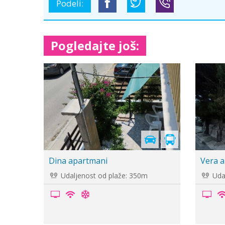
Podeli:
Pogledajte još:
Cenovn
u prip
Apartmani Kali Krati
Vila Ir
Udaljenost od plaže: 80m
Udal