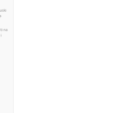
uski
a
ti na
i