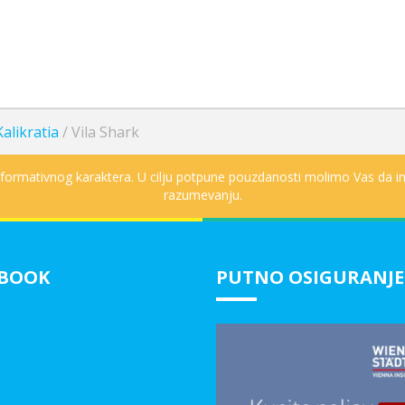
alikratia
/
Vila Shark
informativnog karaktera. U cilju potpune pouzdanosti molimo Vas da in
razumevanju.
EBOOK
PUTNO OSIGURANJE