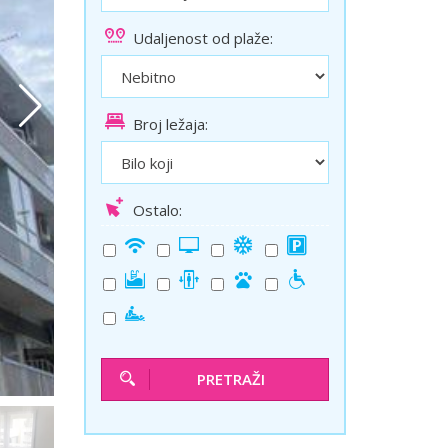
ini
Solun polazak iz Niša
Udaljenost od plaže:
Temišvar polazak iz Niša
Broj ležaja:
Ostalo:
PRETRAŽI