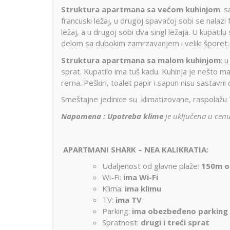
Struktura apartmana sa većom kuhinjom
: 
francuski ležaj, u drugoj spavaćoj sobi se nalazi 
ležaj, a u drugoj sobi dva singl ležaja. U kupatil
delom sa dubokim zamrzavanjem i veliki šporet.
Struktura apartmana sa malom kuhinjom
: 
sprat. Kupatilo ima tuš kadu. Kuhinja je nešto ma
rerna. Peškiri, toalet papir i sapun nisu sastavn
Smeštajne jedinice su klimatizovane, raspolažu 
Napomena : Upotreba klime
je uključena u ce
APARTMANI SHARK – NEA KALIKRATIA:
Udaljenost od glavne plaže:
150m o
Wi-Fi:
ima Wi-Fi
Klima:
ima klimu
TV:
ima TV
Parking:
ima obezbeđeno parking
Spratnost:
drugi i treći sprat