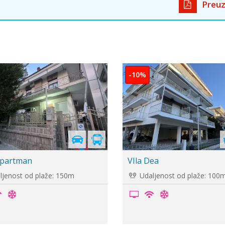
Preuz
ik je
remi
ini
App Hotel Paraktio
jenost od plaže: 120m
Udaljenost od plaže: 30m