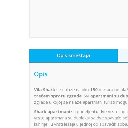
Opis smeštaja
Opis
Vila Shark
se nalaze na oko
150
metara od plaž
trećem spratu zgrade
. Svi
apartmani su dup
zgrade u kojoj se nalaze apartmani turisti mogu 
Shark apartmani
su podeljeni u dve vrste: a
vrste apartmana su dupleksi sa dve spavaće sob
kuhinje i u vrsti ležaja u jednoj od spavaćih soba.