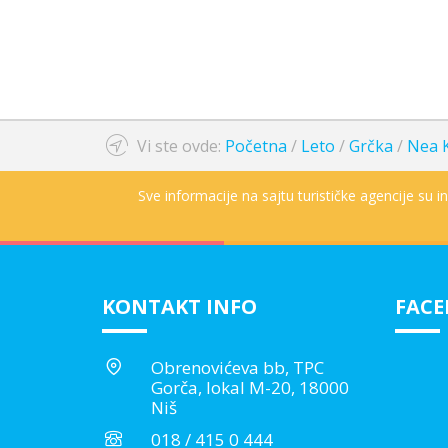
Vi ste ovde:
Početna
/
Leto
/
Grčka
/
Nea K
Sve informacije na sajtu turističke agencije su 
KONTAKT INFO
FAC
Obrenovićeva bb, TPC
Gorča, lokal M-20, 18000
Niš
018 / 415 0 444