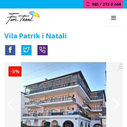
065 / 215 0 444
Vila Patrik i Natali
-5%