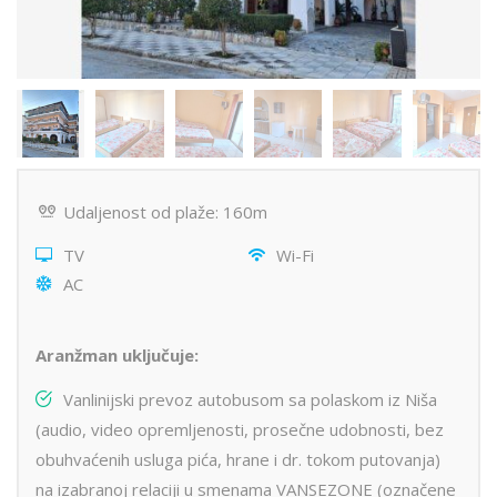
Udaljenost od plaže: 160m
TV
Wi-Fi
AC
Aranžman uključuje:
Vanlinijski prevoz autobusom sa polaskom iz Niša
(audio, video opremljenosti, prosečne udobnosti, bez
obuhvaćenih usluga pića, hrane i dr. tokom putovanja)
na izabranoj relaciji u smenama VANSEZONE (označene