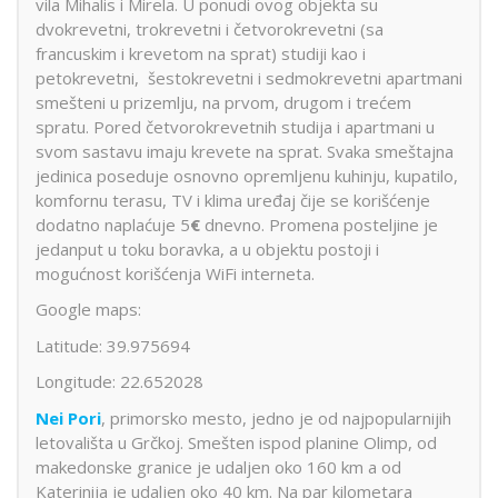
vila Mihalis i Mirela. U ponudi ovog objekta su
dvokrevetni, trokrevetni i četvorokrevetni (sa
francuskim i krevetom na sprat) studiji kao i
petokrevetni, šestokrevetni i sedmokrevetni apartmani
smešteni u prizemlju, na prvom, drugom i trećem
spratu. Pored četvorokrevetnih studija i apartmani u
svom sastavu imaju krevete na sprat. Svaka smeštajna
jedinica poseduje osnovno opremljenu kuhinju, kupatilo,
komfornu terasu, TV i klima uređaj čije se korišćenje
dodatno naplaćuje 5
€
dnevno. Promena posteljine je
jedanput u toku boravka, a u objektu postoji i
mogućnost korišćenja WiFi interneta.
Google maps:
Latitude: 39.975694
Longitude: 22.652028
Nei Pori
, primorsko mesto, jedno je od najpopularnijih
letovališta u Grčkoj. Smešten ispod planine Olimp, od
makedonske granice je udaljen oko 160 km a od
Katerinija je udaljen oko 40 km. Na par kilometara