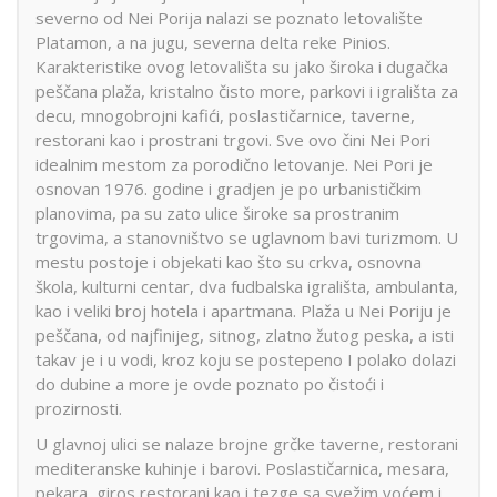
severno od Nei Porija nalazi se poznato letovalište
Platamon, a na jugu, severna delta reke Pinios.
Karakteristike ovog letovališta su jako široka i dugačka
peščana plaža, kristalno čisto more, parkovi i igrališta za
decu, mnogobrojni kafići, poslastičarnice, taverne,
restorani kao i prostrani trgovi. Sve ovo čini Nei Pori
idealnim mestom za porodično letovanje. Nei Pori je
osnovan 1976. godine i gradjen je po urbanističkim
planovima, pa su zato ulice široke sa prostranim
trgovima, a stanovništvo se uglavnom bavi turizmom. U
mestu postoje i objekati kao što su crkva, osnovna
škola, kulturni centar, dva fudbalska igrališta, ambulanta,
kao i veliki broj hotela i apartmana. Plaža u Nei Poriju je
peščana, od najfinijeg, sitnog, zlatno žutog peska, a isti
takav je i u vodi, kroz koju se postepeno I polako dolazi
do dubine a more je ovde poznato po čistoći i
prozirnosti.
U glavnoj ulici se nalaze brojne grčke taverne, restorani
mediteranske kuhinje i barovi. Poslastičarnica, mesara,
pekara, giros restorani kao i tezge sa svežim voćem i