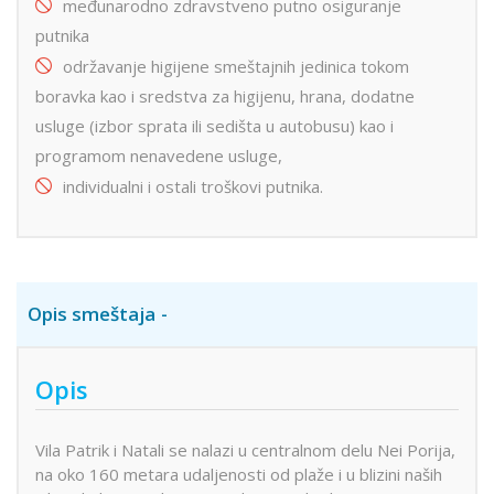
međunarodno zdravstveno putno osiguranje
putnika
održavanje higijene smeštajnih jedinica tokom
boravka kao i sredstva za higijenu, hrana, dodatne
usluge (izbor sprata ili sedišta u autobusu) kao i
programom nenavedene usluge,
individualni i ostali troškovi putnika.
Opis smeštaja
Opis
Vila Patrik i Natali se nalazi u centralnom delu Nei Porija,
na oko 160 metara udaljenosti od plaže i u blizini naših