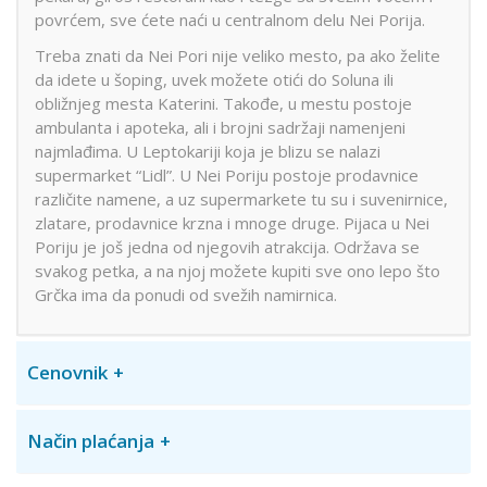
povrćem, sve ćete naći u centralnom delu Nei Porija.
Treba znati da Nei Pori nije veliko mesto, pa ako želite
da idete u šoping, uvek možete otići do Soluna ili
obližnjeg mesta Katerini. Takođe, u mestu postoje
ambulanta i apoteka, ali i brojni sadržaji namenjeni
najmlađima. U Leptokariji koja je blizu se nalazi
supermarket “Lidl”. U Nei Poriju postoje prodavnice
različite namene, a uz supermarkete tu su i suvenirnice,
zlatare, prodavnice krzna i mnoge druge. Pijaca u Nei
Poriju je još jedna od njegovih atrakcija. Održava se
svakog petka, a na njoj možete kupiti sve ono lepo što
Grčka ima da ponudi od svežih namirnica.
Cenovnik
Način plaćanja