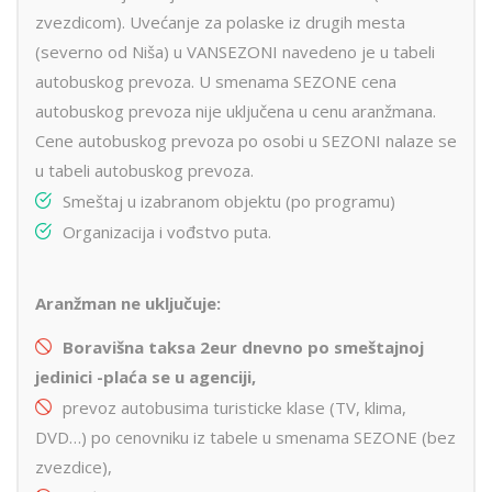
zvezdicom). Uvećanje za polaske iz drugih mesta
(severno od Niša) u VANSEZONI navedeno je u tabeli
autobuskog prevoza. U smenama SEZONE cena
autobuskog prevoza nije uključena u cenu aranžmana.
Cene autobuskog prevoza po osobi u SEZONI nalaze se
u tabeli autobuskog prevoza.
Smeštaj u izabranom objektu (po programu)
Organizacija i vođstvo puta.
Aranžman ne uključuje:
Boravišna taksa 2eur dnevno po smeštajnoj
jedinici -pla
ć
a se u agenciji,
prevoz autobusima turisticke klase (TV, klima,
DVD…) po cenovniku iz tabele u smenama SEZONE (bez
zvezdice),