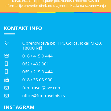
karaktera. U cilju potpune pouzdanosti molimo Vas da
informacije proverite direktno u agenciji. Hvala na razumevanju.
KONTAKT INFO
Obrenovićeva bb, TPC Gorča, lokal M-20,
18000 Niš
018 / 415 0 444
062 / 492 001
065 / 215 0 444
018 / 35 05 900
fun-travel@live.com
office@funtravelnis.rs
INSTAGRAM