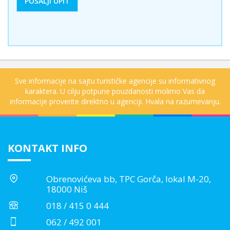
Sve informacije na sajtu turističke agencije su informativnog
karaktera. U cilju potpune pouzdanosti molimo Vas da
informacije proverite direktno u agenciji. Hvala na razumevanju.
KONTAKT INFO
Obrenovićeva bb, TPC Gorča, lokal M-20,
18000 Niš
018 / 415 0 444
062 / 492 001