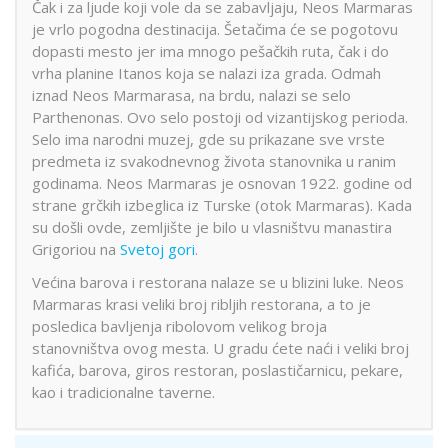
Čak i za ljude koji vole da se zabavljaju, Neos Marmaras
je vrlo pogodna destinacija. Šetačima će se pogotovu
dopasti mesto jer ima mnogo pešačkih ruta, čak i do
vrha planine Itanos koja se nalazi iza grada. Odmah
iznad Neos Marmarasa, na brdu, nalazi se selo
Parthenonas. Ovo selo postoji od vizantijskog perioda.
Selo ima narodni muzej, gde su prikazane sve vrste
predmeta iz svakodnevnog života stanovnika u ranim
godinama. Neos Marmaras je osnovan 1922. godine od
strane grčkih izbeglica iz Turske (otok Marmaras). Kada
su došli ovde, zemljište je bilo u vlasništvu manastira
Grigoriou na
Svetoj gori
.
Većina barova i restorana nalaze se u blizini luke. Neos
Marmaras krasi veliki broj ribljih restorana, a to je
posledica bavljenja ribolovom velikog broja
stanovništva ovog mesta. U gradu ćete naći i veliki broj
kafića, barova, giros restoran, poslastičarnicu, pekare,
kao i tradicionalne taverne.