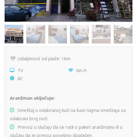
Udaljenost od plaže: 1km
TV
Wi-Fi
AC
Aranžman uključuje:
Smeštaj u odabranoj kući na bazi najma smeštaja za
odabrani broj noći
Prevoz u slučaju da se radi o paket aranžmanu ili u
slučaju da je prevoz posebno doplaćen