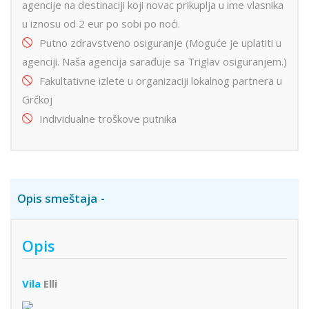
agencije na destinaciji koji novac prikuplja u ime vlasnika
u iznosu od 2 eur po sobi po noći.
Putno zdravstveno osiguranje (Moguće je uplatiti u
agenciji. Naša agencija sarađuje sa Triglav osiguranjem.)
Fakultativne izlete u organizaciji lokalnog partnera u
Grčkoj
Individualne troškove putnika
Opis smeštaja
Opis
Vila
Elli