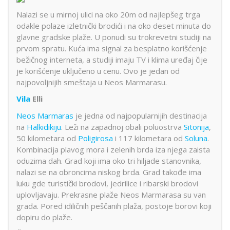
Nalazi se u mirnoj ulici na oko 20m od najlepšeg trga
odakle polaze izletnički brodići i na oko deset minuta do
glavne gradske plaže. U ponudi su trokrevetni studiji na
prvom spratu. Kuća ima signal za besplatno korišćenje
bežičnog interneta, a studiji imaju TV i klima uređaj čije
je korišćenje uključeno u cenu. Ovo je jedan od
najpovoljnijih smeštaja u Neos Marmarasu.
Vila
Elli
Neos Marmaras
je jedna od najpopularnijih destinacija
na
Halkidikiju
. Leži na zapadnoj obali poluostrva
Sitonija
,
50 kilometara od
Poligirosa
i 117 kilometara od
Soluna
.
Kombinacija plavog mora i zelenih brda iza njega zaista
oduzima dah. Grad koji ima oko tri hiljade stanovnika,
nalazi se na obroncima niskog brda. Grad takođe ima
luku gde turistički brodovi, jedrilice i ribarski brodovi
uplovljavaju. Prekrasne plaže Neos Marmarasa su van
grada. Pored idiličnih peščanih plaža, postoje borovi koji
dopiru do plaže.