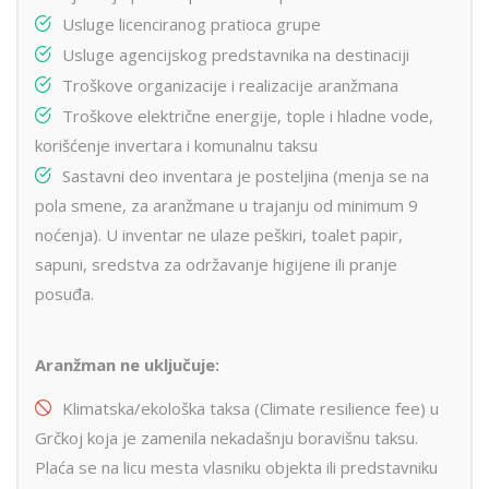
Usluge licenciranog pratioca grupe
Usluge agencijskog predstavnika na destinaciji
Troškove organizacije i realizacije aranžmana
Troškove električne energije, tople i hladne vode,
korišćenje invertara i komunalnu taksu
Sastavni deo inventara je posteljina (menja se na
pola smene, za aranžmane u trajanju od minimum 9
noćenja). U inventar ne ulaze peškiri, toalet papir,
sapuni, sredstva za održavanje higijene ili pranje
posuđa.
Aranžman ne uključuje:
Klimatska/ekološka taksa (Climate resilience fee) u
Grčkoj koja je zamenila nekadašnju boravišnu taksu.
Plaća se na licu mesta vlasniku objekta ili predstavniku