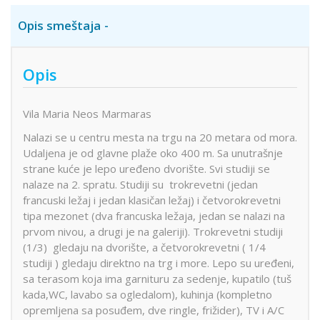
Opis smeštaja
Opis
Vila Maria Neos Marmaras
Nalazi se u centru mesta na trgu na 20 metara od mora.
Udaljena je od glavne plaže oko 400 m. Sa unutrašnje
strane kuće je lepo uređeno dvorište. Svi studiji se
nalaze na 2. spratu. Studiji su trokrevetni (jedan
francuski ležaj i jedan klasičan ležaj) i četvorokrevetni
tipa mezonet (dva francuska ležaja, jedan se nalazi na
prvom nivou, a drugi je na galeriji). Trokrevetni studiji
(1/3) gledaju na dvorište, a četvorokrevetni ( 1/4
studiji ) gledaju direktno na trg i more. Lepo su uređeni,
sa terasom koja ima garnituru za sedenje, kupatilo (tuš
kada,WC, lavabo sa ogledalom), kuhinja (kompletno
opremljena sa posuđem, dve ringle, frižider), TV i A/C