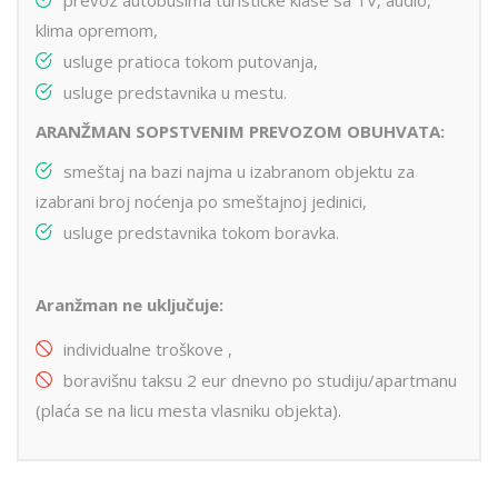
klima opremom,
usluge pratioca tokom putovanja,
usluge predstavnika u mestu.
ARANŽMAN SOPSTVENIM PREVOZOM OBUHVATA:
smeštaj na bazi najma u izabranom objektu za
izabrani broj noćenja po smeštajnoj jedinici,
usluge predstavnika tokom boravka.
Aranžman ne uključuje:
individualne troškove ,
boravišnu taksu 2 eur dnevno po studiju/apartmanu
(plaća se na licu mesta vlasniku objekta).