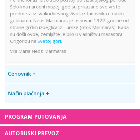
Selo ima narodni muzej, gde su prikazane sve vrste
predmeta iz svakodnevnog života stanovnika u ranim
godinama. Neos Marmaras je osnovan 1922. godine od
strane grčkih izbeglica iz Turske (otok Marmaras). Kada
su došli ovde, zemljište je bilo u vlasništvu manastira
Grigoriou na
Svetoj gori
.
Vila Maria Neos Marmaras
Cenovnik
Način plaćanja
PROGRAM PUTOVANJA
AUTOBUSKI PREVOZ