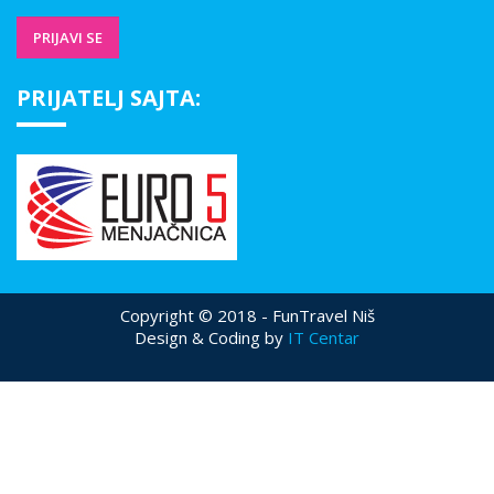
PRIJATELJ SAJTA:
Copyright © 2018 - FunTravel Niš
Design & Coding by
IT Centar