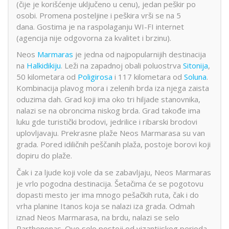
(čije je korišćenje uključeno u cenu), jedan peškir po
osobi. Promena posteljine i peškira vrši se na 5
dana. Gostima je na raspolaganju WI-FI internet
(agencija nije odgovorna za kvalitet i brzinu).
Neos
Marmaras
je jedna od najpopularnijih destinacija
na
Halkidikiju
. Leži na zapadnoj obali poluostrva
Sitonija
,
50 kilometara od
Poligirosa
i 117 kilometara od
Soluna
.
Kombinacija plavog mora i zelenih brda iza njega zaista
oduzima dah. Grad koji ima oko tri hiljade stanovnika,
nalazi se na obroncima niskog brda. Grad takođe ima
luku gde turistički brodovi, jedrilice i ribarski brodovi
uplovljavaju. Prekrasne plaže Neos Marmarasa su van
grada. Pored idiličnih peščanih plaža, postoje borovi koji
dopiru do plaže.
Čak i za ljude koji vole da se zabavljaju, Neos Marmaras
je vrlo pogodna destinacija. Šetačima će se pogotovu
dopasti mesto jer ima mnogo pešačkih ruta, čak i do
vrha planine Itanos koja se nalazi iza grada. Odmah
iznad Neos Marmarasa, na brdu, nalazi se selo
Parthenonas. Ovo selo postoji od vizantijskog perioda.