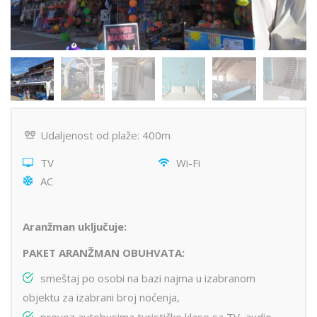
Udaljenost od plaže: 400m
TV
Wi-Fi
AC
Aranžman uključuje:
PAKET ARANŽMAN OBUHVATA:
smeštaj po osobi na bazi najma u izabranom
objektu za izabrani broj noćenja,
prevoz autobusima turističke klase sa TV, audio,