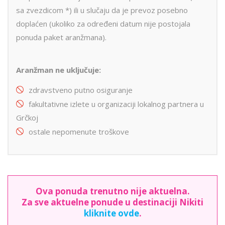
sa zvezdicom *) ili u slučaju da je prevoz posebno
doplaćen (ukoliko za određeni datum nije postojala
ponuda paket aranžmana).
Aranžman ne uključuje:
zdravstveno putno osiguranje
fakultativne izlete u organizaciji lokalnog partnera u
Grčkoj
ostale nepomenute troškove
Ova ponuda trenutno nije aktuelna.
Za sve aktuelne ponude u destinaciji Nikiti
kliknite ovde
.