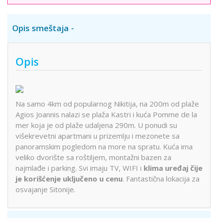
Opis smeštaja
Opis
Na samo 4km od popularnog Nikitija, na 200m od plaže
Agios Joannis nalazi se plaža Kastri i kuća Pomme de la
mer koja je od plaže udaljena 290m. U ponudi su
višekrevetni apartmani u prizemlju i mezonete sa
panoramskim pogledom na more na spratu. Kuća ima
veliko dvorište sa roštiljem, montažni bazen za
najmlađe i parking. Svi imaju TV, WIFI i
klima uređaj čije
je korišćenje uključeno u cenu
. Fantastična lokacija za
osvajanje Sitonije.