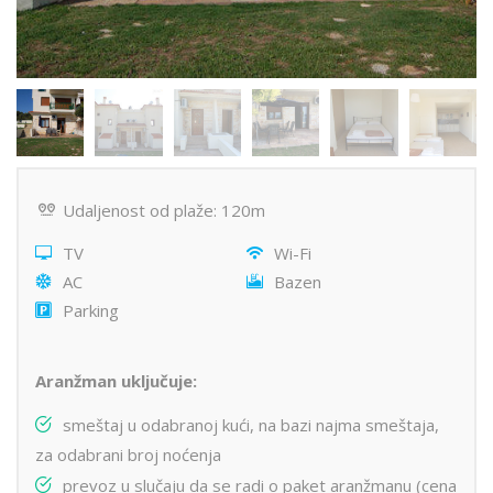
Udaljenost od plaže: 120m
TV
Wi-Fi
AC
Bazen
Parking
Aranžman uključuje:
smeštaj u odabranoj kući, na bazi najma smeštaja,
za odabrani broj noćenja
prevoz u slučaju da se radi o paket aranžmanu (cena