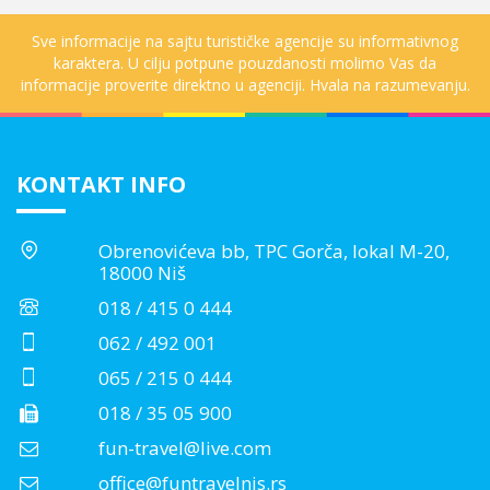
Sve informacije na sajtu turističke agencije su informativnog
karaktera. U cilju potpune pouzdanosti molimo Vas da
informacije proverite direktno u agenciji. Hvala na razumevanju.
KONTAKT INFO
Obrenovićeva bb, TPC Gorča, lokal M-20,
18000 Niš
018 / 415 0 444
062 / 492 001
065 / 215 0 444
018 / 35 05 900
fun-travel@live.com
office@funtravelnis.rs