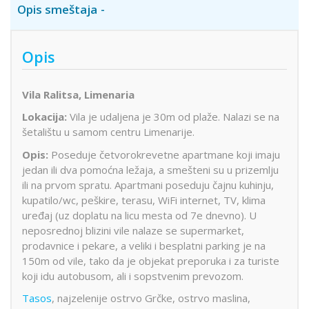
Opis smeštaja
Opis
Vila Ralitsa, Limenaria
Lokacija:
Vila je udaljena je 30m od plaže. Nalazi se na
šetalištu u samom centru Limenarije.
Opis:
Poseduje četvorokrevetne apartmane koji imaju
jedan ili dva pomoćna ležaja, a smešteni su u prizemlju
ili na prvom spratu. Apartmani poseduju čajnu kuhinju,
kupatilo/wc, peškire, terasu, WiFi internet, TV, klima
uređaj (uz doplatu na licu mesta od 7e dnevno). U
neposrednoj blizini vile nalaze se supermarket,
prodavnice i pekare, a veliki i besplatni parking je na
150m od vile, tako da je objekat preporuka i za turiste
koji idu autobusom, ali i sopstvenim prevozom.
Tasos
, najzelenije ostrvo Grčke, ostrvo maslina,