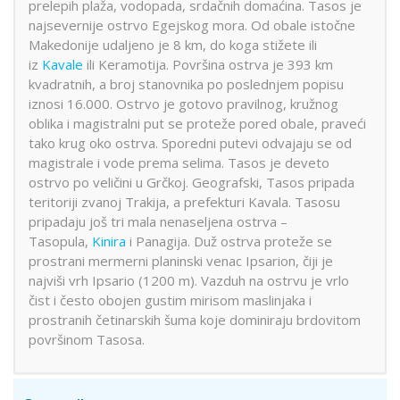
prelepih plaža, vodopada, srdačnih domaćina. Tasos je
najsevernije ostrvo Egejskog mora. Od obale istočne
Makedonije udaljeno je 8 km, do koga stižete ili
iz
Kavale
ili Keramotija. Površina ostrva je 393 km
kvadratnih, a broj stanovnika po poslednjem popisu
iznosi 16.000. Ostrvo je gotovo pravilnog, kružnog
oblika i magistralni put se proteže pored obale, praveći
tako krug oko ostrva. Sporedni putevi odvajaju se od
magistrale i vode prema selima. Tasos je deveto
ostrvo po veličini u Grčkoj. Geografski, Tasos pripada
teritoriji zvanoj Trakija, a prefekturi Kavala. Tasosu
pripadaju još tri mala nenaseljena ostrva –
Tasopula,
Kinira
i Panagija. Duž ostrva proteže se
prostrani mermerni planinski venac Ipsarion, čiji je
najviši vrh Ipsario (1200 m). Vazduh na ostrvu je vrlo
čist i često obojen gustim mirisom maslinjaka i
prostranih četinarskih šuma koje dominiraju brdovitom
površinom Tasosa.