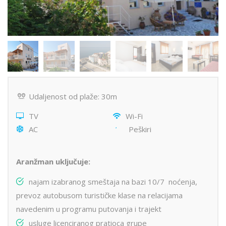
Udaljenost od plaže: 30m
TV
Wi-Fi
AC
Peškiri
Aranžman uključuje:
najam izabranog smeštaja na bazi 10/7 noćenja,
prevoz autobusom turističke klase na relacijama
navedenim u programu putovanja i trajekt
usluge licenciranog pratioca grupe