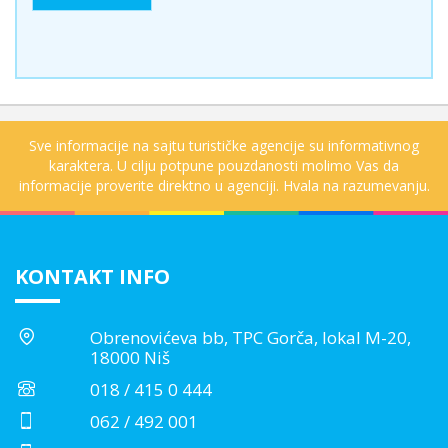
Sve informacije na sajtu turističke agencije su informativnog
karaktera. U cilju potpune pouzdanosti molimo Vas da
informacije proverite direktno u agenciji. Hvala na razumevanju.
KONTAKT INFO
Obrenovićeva bb, TPC Gorča, lokal M-20,
18000 Niš
018 / 415 0 444
062 / 492 001