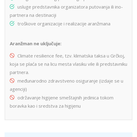
usluge predstavnika organizatora putovanja ili ino-
partnera na destinaciji
troškove organizacije i realizacije aranžmana
Aranžman ne uključuje:
Climate resilience fee, tzv. klimatska taksa u Grčkoj,
koja se plaća se na licu mesta vlasiku vile ili predstavniku
partnera.
međunarodno zdravstveno osiguranje (izdaje se u
agenciji)
održavanje higijene smeštajnih jedinica tokom
boravka kao i sredstva za higijenu