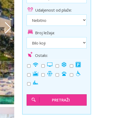
ini
Solun polazak iz Niša
Udaljenost od plaže:
Temišvar polazak iz Niša
Broj ležaja:
Ostalo:
PRETRAŽI