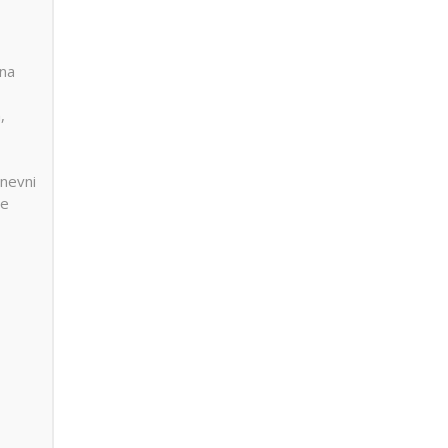
ana
,
nevni
ne