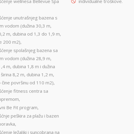
išćenje wellnesa Bellevue Spa
individualne troškove.
išćenje unutrašnjeg bazena s
m vodom (dužina 30,3 m,
10,2 m, dubina od 1,3 do 1,9 m,
e 200 m2),
išćenje spolašnjeg bazena sa
m vodom (dužina 28,9 m,
1,4 m, dubina 1,8 m i dužina
 širina 8,2 m, dubina 1,2 m,
 čine površinu od 110 m2),
šćenje fitness centra sa
 opremom,
vni Be Fit program,
šćnje peškira za plažu i bazen
boravka,
šćenje ležaljki i suncobrana na