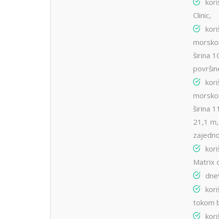
kor
Clinic,
kor
morsko
širina 
površin
kor
morsko
širina 1
21,1 m,
zajedno
kori
Matrix
dne
kori
tokom 
kori