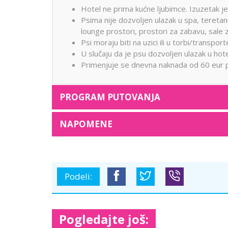
Hotel ne prima kućne ljubimce. Izuzetak 
Psima nije dozvoljen ulazak u spa, teretanu
lounge prostori, prostori za zabavu, sale 
Psi moraju biti na uzici ili u torbi/transpo
U slučaju da je psu dozvoljen ulazak u hot
Primenjuje se dnevna naknada od 60 eur p
PROGRAM PUTOVANJA
NAPOMENE
Podeli:
Pogledajte još: