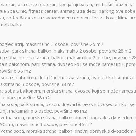
storan, a la carte restoran, spoljašnji bazen, unutrašnji bazen s
e Spa Clinic, fitness centar, animaciju za decu, parking. Sve sobe
ku, coffee&tea set uz svakodnevnu dopunu, fen za kosu, klima ure
rnet, balkon.
gled atrij, maksimalno 2 osobe, površine 25 m2
a, park strana, balkon, maksimalno 2 osobe, površine 28 m2
soba, morska strana, balkon, maksimalno 2 osobe, površine 2
s balkonom, park strana, dvosed koji se može namestiti u pom
površine 38 m2
ba s balkonom, delimično morska strana, dvosed koji se može
maksimalno 3 osobe, površine 38 m2
oba s balkonom, morska strana, dvosed koji se može namestit
3 osobe, površine 38 m2
soba, park strana, balkon, dnevni boravak s dvosedom koji se
cm), maksimalno 3 osobe, površine 46 m2
na soba, morska strana, balkon, dnevni boravak s dvosedom k
190cm), maksimalno3 osobe, površine 46 m2
na soba, morska strana, balkon, dnevni boravak s dvosedom k