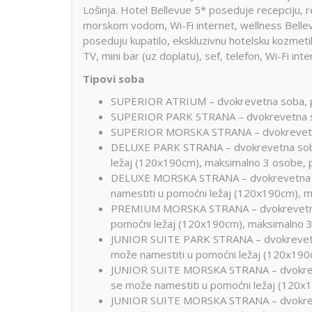
Lošinja. Hotel Bellevue 5* poseduje recepciju, re
morskom vodom, Wi-Fi internet, wellness Bellevu
poseduju kupatilo, ekskluzivnu hotelsku kozmeti
TV, mini bar (uz doplatu), sef, telefon, Wi-Fi inte
Tipovi soba
SUPERIOR ATRIUM – dvokrevetna soba, po
SUPERIOR PARK STRANA – dvokrevetna sob
SUPERIOR MORSKA STRANA – dvokrevetna 
DELUXE PARK STRANA – dvokrevetna soba 
ležaj (120x190cm), maksimalno 3 osobe, 
DELUXE MORSKA STRANA – dvokrevetna so
namestiti u pomoćni ležaj (120x190cm), 
PREMIUM MORSKA STRANA – dvokrevetna s
pomoćni ležaj (120x190cm), maksimalno 
JUNIOR SUITE PARK STRANA – dvokrevetna 
može namestiti u pomoćni ležaj (120x190
JUNIOR SUITE MORSKA STRANA – dvokrevet
se može namestiti u pomoćni ležaj (120x
JUNIOR SUITE MORSKA STRANA – dvokrevet