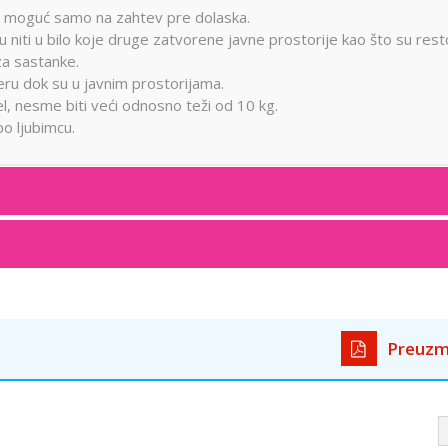
je moguć samo na zahtev pre dolaska.
 niti u bilo koje druge zatvorene javne prostorije kao što su rest
za sastanke.
rteru dok su u javnim prostorijama.
el, nesme biti veći odnosno teži od 10 kg.
o ljubimcu.
Preuzm