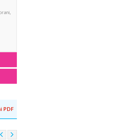
orani,
i PDF
P
N