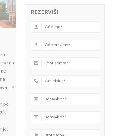
REZERVIŠI
 za
a se na
 ne
ina
java – 4
ur po
zilu
nje,