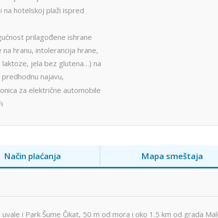
i na hotelskoj plaži ispred
ućnost prilagođene ishrane
e na hranu, intolerancija hrane,
z laktoze, jela bez glutena…) na
uz predhodnu najavu,
onica za električne automobile
i
Način plaćanja
Mapa smeštaja
 uvale i Park Šume Čikat, 50 m od mora i oko 1.5 km od grada Ma