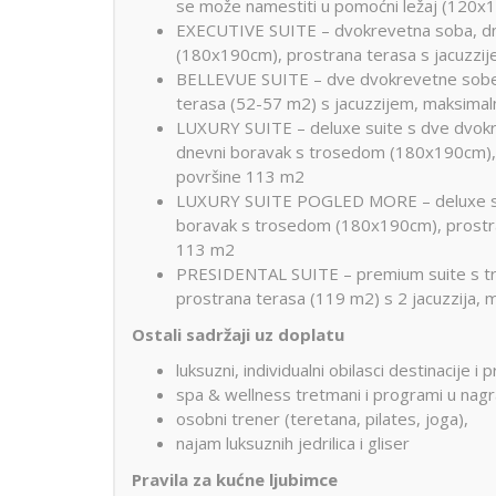
se može namestiti u pomoćni ležaj (120x
EXECUTIVE SUITE – dvokrevetna soba, dne
(180x190cm), prostrana terasa s jacuzzi
BELLEVUE SUITE – dve dvokrevetne sobe 
terasa (52-57 m2) s jacuzzijem, maksima
LUXURY SUITE – deluxe suite s dve dvokrev
dnevni boravak s trosedom (180x190cm), 
površine 113 m2
LUXURY SUITE POGLED MORE – deluxe suit
boravak s trosedom (180x190cm), prostra
113 m2
PRESIDENTAL SUITE – premium suite s tri
prostrana terasa (119 m2) s 2 jacuzzija,
Ostali sadržaji uz doplatu
luksuzni, individualni obilasci destinacije 
spa & wellness tretmani i programi u nagra
osobni trener (teretana, pilates, joga),
najam luksuznih jedrilica i gliser
Pravila za kućne ljubimce