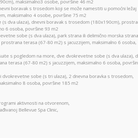
190cm), maksimalno3 osobe, površine 46 m2
vni boravak s trosedom koji se može namestiti u pomoćni ležaj
jem, maksimalno 4 osobe, površine 75 m2
(s dva ulaza), dnevni boravak s trosedom (180x190cm), prostr
lno 6 osoba, površine 93 m2
etne sobe (s dva ulaza), park strana ili delimično morska strana
prostrana terasa (67-80 m2) s jacuzzijem, maksimalno 6 osoba,
e s pogledom na more, dve dvokrevetne sobe (s dva ulaza), d
na terasa (67-80 m2) s jacuzzijem, maksimalno 6 osoba, površi
 dvokrevetne sobe (s tri ulaza), 2 dnevna boravka s trosedom,
 maksimalno 8 osoba, površine 185 m2
i programi aktivnosti na otvorenom,
đivanoj Bellevue Spa Clinic,