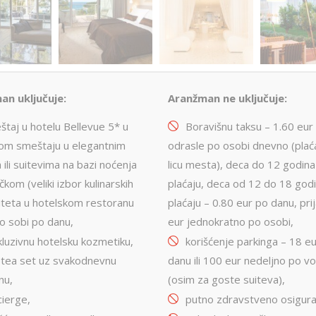
an uključuje:
Aranžman ne uključuje:
štaj u hotelu Bellevue 5* u
Boravišnu taksu – 1.60 eur
om smeštaju u elegantnim
odrasle po osobi dnevno (plać
ili suitevima na bazi noćenja
licu mesta), deca do 12 godina
kom (veliki izbor kulinarskih
plaćaju, deca od 12 do 18 god
liteta u hotelskom restoranu
plaćaju – 0.80 eur po danu, pri
o sobi po danu,
eur jednokratno po osobi,
kluzivnu hotelsku kozmetiku,
korišćenje parkinga – 18 e
 tea set uz svakodnevnu
danu ili 100 eur nedeljno po vo
nu,
(osim za goste suiteva),
cierge,
putno zdravstveno osigura