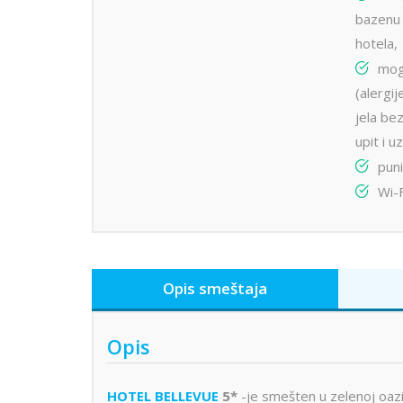
bazenu 
hotela,
mog
(alergij
jela be
upit i 
puni
Wi-F
Opis smeštaja
Opis
HOTEL BELLEVUE
5*
-je smešten u zelenoj oazi