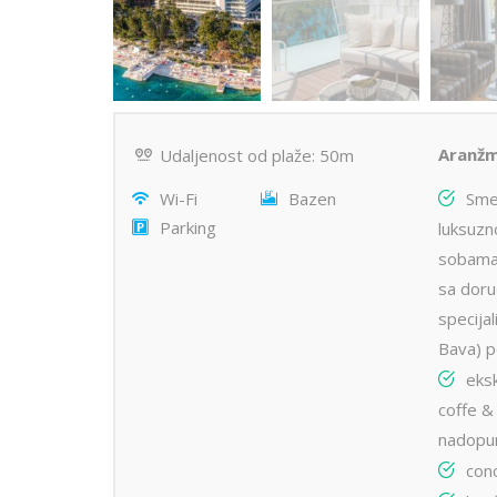
Aranžm
Udaljenost od plaže: 50m
Wi-Fi
Bazen
Sme
Parking
luksuzn
sobama 
sa doruč
specija
Bava) p
eks
coffe &
nadopu
con